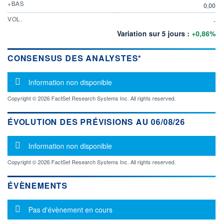
+BAS
0,00
VOL.
-
Variation sur 5 jours :
+0,86%
CONSENSUS DES ANALYSTES*
Message d'information
Information non disponible
Copyright © 2026 FactSet Research Systems Inc. All rights reserved.
ÉVOLUTION DES PRÉVISIONS AU 06/08/26
Message d'information
Information non disponible
Copyright © 2026 FactSet Research Systems Inc. All rights reserved.
ÉVÈNEMENTS
Message d'information
Pas d'évènement en cours