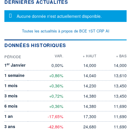
DERNIÈRES ACTUALITÉS
Message d'information
Aucune donnée n'est actuellement disponible.
Toutes les actualités à propos de BCE 1ST CRP AI
DONNÉES HISTORIQUES
VAR.
+ HAUT
+ BAS
PÉRIODE
er
1
Janvier
0,00%
14,000
14,000
1 semaine
+0,86%
14,040
13,610
1 mois
+0,36%
14,230
13,450
3 mois
+0,72%
14,380
13,450
6 mois
+0,36%
14,380
11,690
1 an
-17,65%
17,300
11,690
3 ans
-42,86%
24,680
11,690