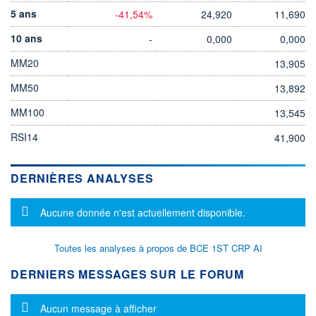
5 ans
-41,54%
24,920
11,690
10 ans
-
0,000
0,000
MM20
13,905
MM50
13,892
MM100
13,545
RSI14
41,900
DERNIÈRES ANALYSES
Message d'information
Aucune donnée n'est actuellement disponible.
Toutes les analyses à propos de BCE 1ST CRP AI
DERNIERS MESSAGES SUR LE FORUM
Message d'information
Aucun message à afficher