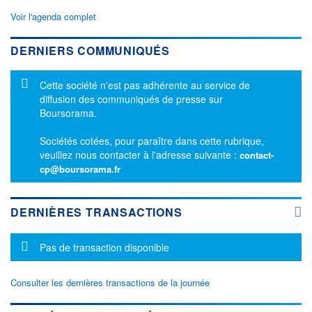
Voir l'agenda complet
DERNIERS COMMUNIQUÉS
Message d'information
Cette société n'est pas adhérente au service de
diffusion des communiqués de presse sur
Boursorama.
Sociétés cotées, pour paraître dans cette rubrique,
veuillez nous contacter à l'adresse suivante :
contact-
cp@boursorama.fr
DERNIÈRES TRANSACTIONS
Message d'information
Pas de transaction disponible
Consulter les dernières transactions de la journée