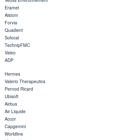
Eramet
Alstom
Forvia
Quadient
Solocal
TechnipFMC
Valeo
ADP
Hermes
Valerio Therapeutics
Pernod Ricard
Ubisoft
Airbus
Air Liquide
Accor
Capgemini
Worldline