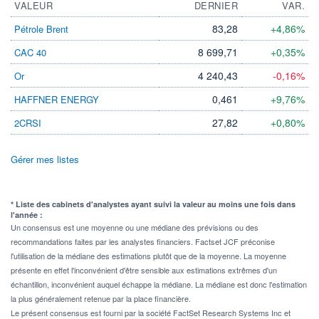
VALEUR
DERNIER
VAR.
83,28
+4,86%
Pétrole Brent
8 699,71
+0,35%
CAC 40
4 240,43
-0,16%
Or
0,461
+9,76%
HAFFNER ENERGY
27,82
+0,80%
2CRSI
Gérer mes listes
* Liste des cabinets d'analystes ayant suivi la valeur au moins une fois dans
l'année :
Un consensus est une moyenne ou une médiane des prévisions ou des
recommandations faites par les analystes financiers. Factset JCF préconise
l'utilisation de la médiane des estimations plutôt que de la moyenne. La moyenne
présente en effet l'inconvénient d'être sensible aux estimations extrêmes d'un
échantillon, inconvénient auquel échappe la médiane. La médiane est donc l'estimation
la plus généralement retenue par la place financière.
Le présent consensus est fourni par la société FactSet Research Systems Inc et