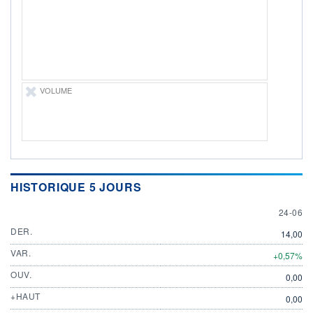
DIVIDENDE
0,00 CAD
-
PROCHAIN
DIVIDENDE
-
ÉLIGIBILITÉ
VOLUME
Non éligible
Boursobank
+ PORTEFEUILLE
+ LISTE
HISTORIQUE 5 JOURS
24 JUN
24-06
DER.
14,00
VAR.
+0,57%
OUV.
0,00
+HAUT
0,00