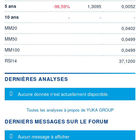
5 ans
-96,59%
1,3095
0,0052
10 ans
-
-
-
MM20
0,0402
MM50
0,0499
MM100
0,0499
RSI14
37,1200
DERNIÈRES ANALYSES
Message d'information
Aucune donnée n'est actuellement disponible.
Toutes les analyses à propos de YUKA GROUP
DERNIERS MESSAGES SUR LE FORUM
Message d'information
Aucun message à afficher