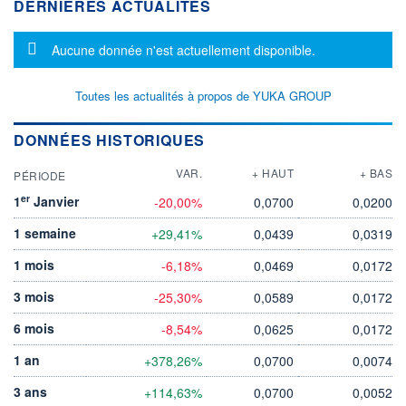
DERNIÈRES ACTUALITÉS
Message d'information
Aucune donnée n'est actuellement disponible.
Toutes les actualités à propos de YUKA GROUP
DONNÉES HISTORIQUES
VAR.
+ HAUT
+ BAS
PÉRIODE
er
1
Janvier
-20,00%
0,0700
0,0200
1 semaine
+29,41%
0,0439
0,0319
1 mois
-6,18%
0,0469
0,0172
3 mois
-25,30%
0,0589
0,0172
6 mois
-8,54%
0,0625
0,0172
1 an
+378,26%
0,0700
0,0074
3 ans
+114,63%
0,0700
0,0052