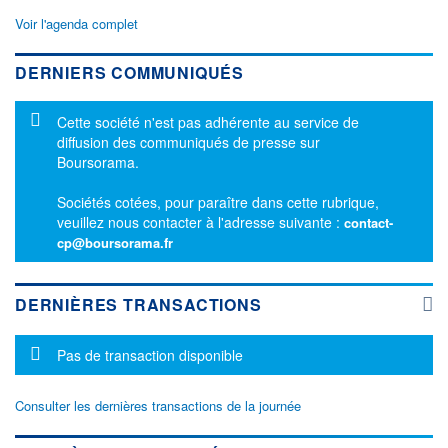
Voir l'agenda complet
DERNIERS COMMUNIQUÉS
Message d'information
Cette société n'est pas adhérente au service de
diffusion des communiqués de presse sur
Boursorama.
Sociétés cotées, pour paraître dans cette rubrique,
veuillez nous contacter à l'adresse suivante :
contact-
cp@boursorama.fr
DERNIÈRES TRANSACTIONS
Message d'information
Pas de transaction disponible
Consulter les dernières transactions de la journée