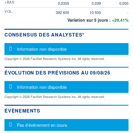
+BAS
0,0355
0,039
0,000
VOL.
392 600
10 500
-
Variation sur 5 jours :
+29,41%
CONSENSUS DES ANALYSTES*
Message d'information
Information non disponible
Copyright © 2026 FactSet Research Systems Inc. All rights reserved.
ÉVOLUTION DES PRÉVISIONS AU 09/08/26
Message d'information
Information non disponible
Copyright © 2026 FactSet Research Systems Inc. All rights reserved.
ÉVÈNEMENTS
Message d'information
Pas d'évènement en cours