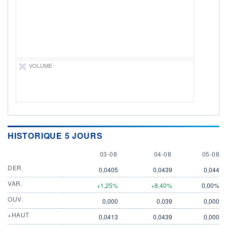
ÉLIGIBILITÉ
Non éligible
Boursobank
+ PORTEFEUILLE
+ LISTE
VOLUME
HISTORIQUE 5 JOURS
3 AUGUST
4 AUGUST
5 AUGU
03-08
04-08
05-08
DER.
0,0405
0,0439
0,044
VAR.
+1,25%
+8,40%
0,00%
OUV.
0,000
0,039
0,000
+HAUT
0,0413
0,0439
0,000