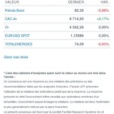
VALEUR
DERNIER
VAR.
82,35
-0,88%
Pétrole Brent
8 714,93
+0,17%
CAC 40
4 342,26
0,00%
Or
1,15586
0,00%
EUR/USD SPOT
74,09
-0,60%
TOTALENERGIES
Gérer mes listes
* Liste des cabinets d'analystes ayant suivi la valeur au moins une fois dans
l'année :
Un consensus est une moyenne ou une médiane des prévisions ou des
recommandations faites par les analystes financiers. Factset JCF préconise
l'utilisation de la médiane des estimations plutôt que de la moyenne. La moyenne
présente en effet l'inconvénient d'être sensible aux estimations extrêmes d'un
échantillon, inconvénient auquel échappe la médiane. La médiane est donc l'estimation
la plus généralement retenue par la place financière.
Le présent consensus est fourni par la société FactSet Research Systems Inc et