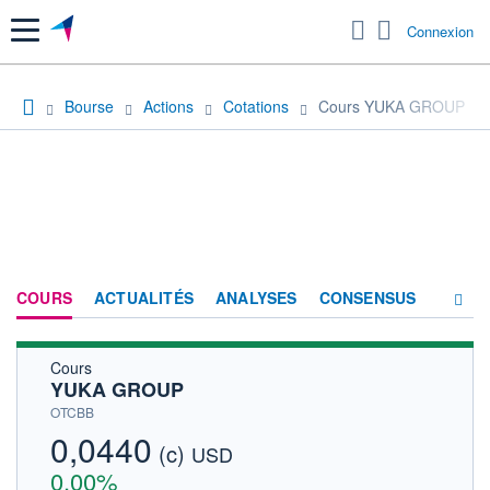
Menu
Connexion
Bourse
Actions
Cotations
Cours YUKA GROUP
COURS
ACTUALITÉS
ANALYSES
CONSENSUS
Cours
SOCIÉTÉ
YUKA GROUP
HISTORIQUE
OTCBB
0,0440
(c)
ACTIONNAIRES
USD
0,00%