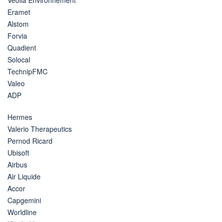
Eramet
Alstom
Forvia
Quadient
Solocal
TechnipFMC
Valeo
ADP
Hermes
Valerio Therapeutics
Pernod Ricard
Ubisoft
Airbus
Air Liquide
Accor
Capgemini
Worldline