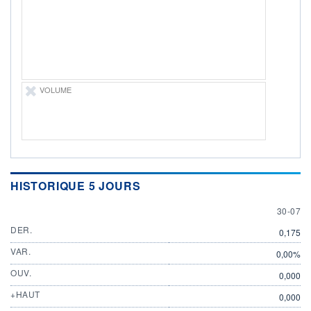
ÉLIGIBILITÉ
Non éligible
Boursobank
+ PORTEFEUILLE
+ LISTE
VOLUME
HISTORIQUE 5 JOURS
30 JULY
30-07
DER.
0,175
VAR.
0,00%
OUV.
0,000
+HAUT
0,000