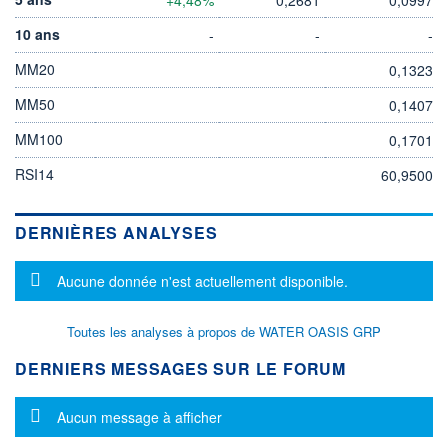
10 ans
-
-
-
MM20
0,1323
MM50
0,1407
MM100
0,1701
RSI14
60,9500
DERNIÈRES ANALYSES
Message d'information
Aucune donnée n'est actuellement disponible.
Toutes les analyses à propos de WATER OASIS GRP
DERNIERS MESSAGES SUR LE FORUM
Message d'information
Aucun message à afficher