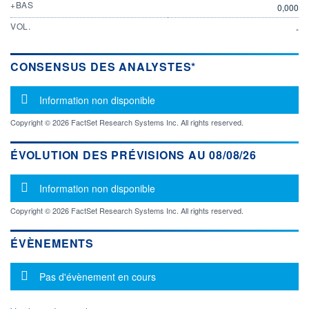
+BAS
0,000
VOL.
-
CONSENSUS DES ANALYSTES*
Message d'information
Information non disponible
Copyright © 2026 FactSet Research Systems Inc. All rights reserved.
ÉVOLUTION DES PRÉVISIONS AU 08/08/26
Message d'information
Information non disponible
Copyright © 2026 FactSet Research Systems Inc. All rights reserved.
ÉVÈNEMENTS
Message d'information
Pas d'évènement en cours