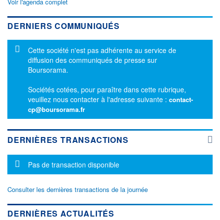
Voir l'agenda complet
DERNIERS COMMUNIQUÉS
Message d'information
Cette société n'est pas adhérente au service de
diffusion des communiqués de presse sur
Boursorama.
Sociétés cotées, pour paraître dans cette rubrique,
veuillez nous contacter à l'adresse suivante :
contact-
cp@boursorama.fr
DERNIÈRES TRANSACTIONS
Message d'information
Pas de transaction disponible
Consulter les dernières transactions de la journée
DERNIÈRES ACTUALITÉS