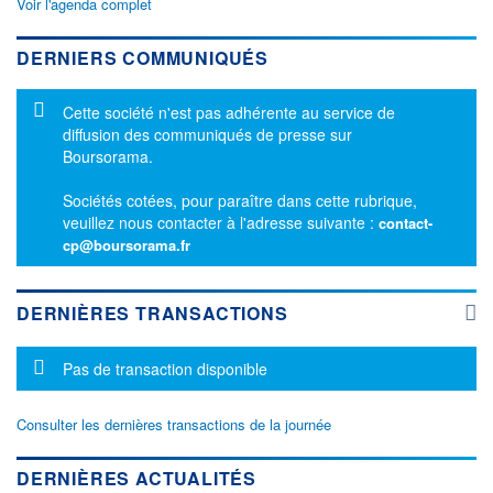
Voir l'agenda complet
DERNIERS COMMUNIQUÉS
Message d'information
Cette société n'est pas adhérente au service de
diffusion des communiqués de presse sur
Boursorama.
Sociétés cotées, pour paraître dans cette rubrique,
veuillez nous contacter à l'adresse suivante :
contact-
cp@boursorama.fr
DERNIÈRES TRANSACTIONS
Message d'information
Pas de transaction disponible
Consulter les dernières transactions de la journée
DERNIÈRES ACTUALITÉS