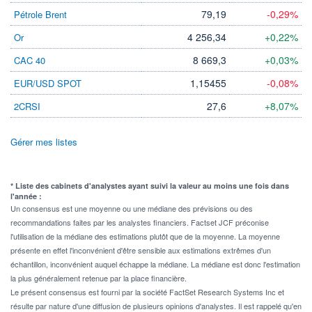
79,19
-0,29%
Pétrole Brent
4 256,34
+0,22%
Or
8 669,3
+0,03%
CAC 40
1,15455
-0,08%
EUR/USD SPOT
27,6
+8,07%
2CRSI
Gérer mes listes
* Liste des cabinets d'analystes ayant suivi la valeur au moins une fois dans
l'année :
Un consensus est une moyenne ou une médiane des prévisions ou des
recommandations faites par les analystes financiers. Factset JCF préconise
l'utilisation de la médiane des estimations plutôt que de la moyenne. La moyenne
présente en effet l'inconvénient d'être sensible aux estimations extrêmes d'un
échantillon, inconvénient auquel échappe la médiane. La médiane est donc l'estimation
la plus généralement retenue par la place financière.
Le présent consensus est fourni par la société FactSet Research Systems Inc et
résulte par nature d'une diffusion de plusieurs opinions d'analystes. Il est rappelé qu'en