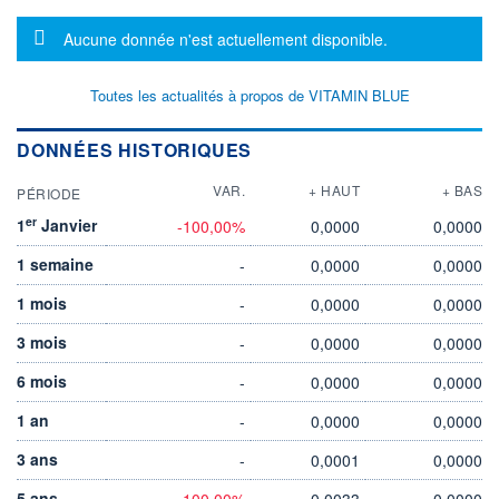
Message d'information
Aucune donnée n'est actuellement disponible.
Toutes les actualités à propos de VITAMIN BLUE
DONNÉES HISTORIQUES
VAR.
+ HAUT
+ BAS
PÉRIODE
er
1
Janvier
-100,00%
0,0000
0,0000
1 semaine
-
0,0000
0,0000
1 mois
-
0,0000
0,0000
3 mois
-
0,0000
0,0000
6 mois
-
0,0000
0,0000
1 an
-
0,0000
0,0000
3 ans
-
0,0001
0,0000
5 ans
-100,00%
0,0033
0,0000