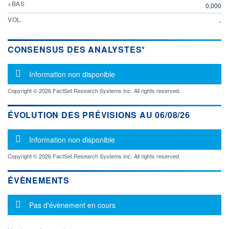
+BAS
0,000
VOL.
-
CONSENSUS DES ANALYSTES*
Message d'information
Information non disponible
Copyright © 2026 FactSet Research Systems Inc. All rights reserved.
ÉVOLUTION DES PRÉVISIONS AU 06/08/26
Message d'information
Information non disponible
Copyright © 2026 FactSet Research Systems Inc. All rights reserved.
ÉVÈNEMENTS
Message d'information
Pas d'évènement en cours