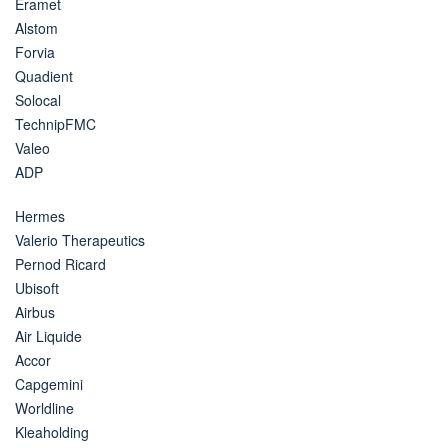
Eramet
Alstom
Forvia
Quadient
Solocal
TechnipFMC
Valeo
ADP
Hermes
Valerio Therapeutics
Pernod Ricard
Ubisoft
Airbus
Air Liquide
Accor
Capgemini
Worldline
Kleaholding