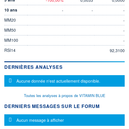
10 ans
-
-
-
MM20
-
MM50
-
MM100
-
RSI14
92,3100
DERNIÈRES ANALYSES
Message d'information
Aucune donnée n'est actuellement disponible.
Toutes les analyses à propos de VITAMIN BLUE
DERNIERS MESSAGES SUR LE FORUM
Message d'information
Aucun message à afficher