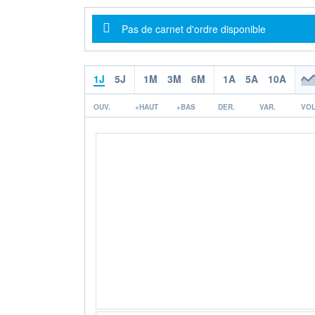
Message d'information
Pas de carnet d'ordre disponible
1J
5J
1M
3M
6M
1A
5A
10A
OUV.
+HAUT
+BAS
DER.
VAR.
VOL