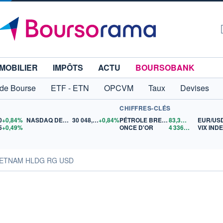
MOBILIER
IMPÔTS
ACTU
BOURSOBANK
 de Bourse
ETF - ETN
OPCVM
Taux
Devises
CHIFFRES-CLÉS
0
+0,84%
NASDAQ DEC26
30 048,00
+0,84%
PÉTROLE BRENT
83,36
$US
EUR/US
5
+0,49%
ONCE D'OR
4 336,99
$US
VIX IND
VIETNAM HLDG RG USD