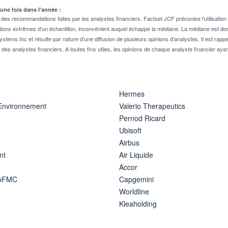
 une fois dans l'année :
 recommandations faites par les analystes financiers. Factset JCF préconise l'utilisation 
tions extrêmes d'un échantillon, inconvénient auquel échappe la médiane. La médiane est donc
stems Inc et résulte par nature d'une diffusion de plusieurs opinions d'analystes. Il est 
n des analystes financiers. A toutes fins utiles, les opinions de chaque analyste financier aya
Hermes
 Environnement
Valerio Therapeutics
Pernod Ricard
Ubisoft
Airbus
nt
Air Liquide
Accor
ipFMC
Capgemini
Worldline
Kleaholding