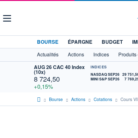
Menu
BOURSE
ÉPARGNE
BUDGET
IM
Actualités
Actions
Indices
Produits
AUG 26 CAC 40 Index
INDICES
(10x)
NASDAQ SEP26
29 751,5
8 724,50
MINI S&P SEP26
7 769,2
+0,15%
Bourse
Actions
Cotations
Cours 