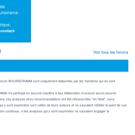
 de
oursorama.
rique,
:
contact-
M
Voir tous les forums
e forum BOURSORAMA sont uniquement élaborées par les membres qui en sont
MA n'a participé en aucune manière à leur élaboration ni exercé aucun pouvoir
dans ces analyses et/ou recommandations ont été retranscrites "en l'état", sans
ui y sont exprimées sont celles de leurs auteurs et ne sauraient refléter le point de vue
on contenue, ni les analyses qui y sont exprimées ne sauraient engager la