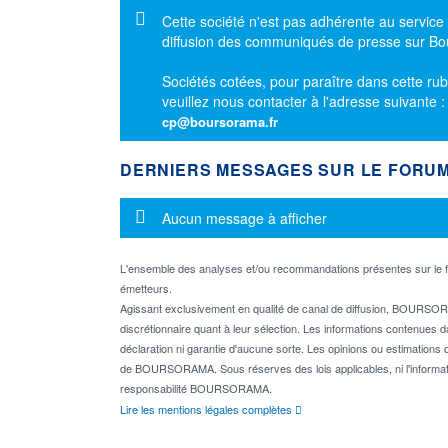
Message d'information
Cette société n'est pas adhérente au service
diffusion des communiqués de presse sur B
Sociétés cotées, pour paraître dans cette rub
veuillez nous contacter à l'adresse suivante 
cp@boursorama.fr
DERNIERS MESSAGES SUR LE FORU
Message d'information
Aucun message à afficher
L'ensemble des analyses et/ou recommandations présentes sur l
émetteurs.
Agissant exclusivement en qualité de canal de diffusion, BOURSORA
discrétionnaire quant à leur sélection. Les informations contenues 
déclaration ni garantie d'aucune sorte. Les opinions ou estimations q
de BOURSORAMA. Sous réserves des lois applicables, ni l'informati
responsabilité BOURSORAMA.
Lire les mentions légales complètes