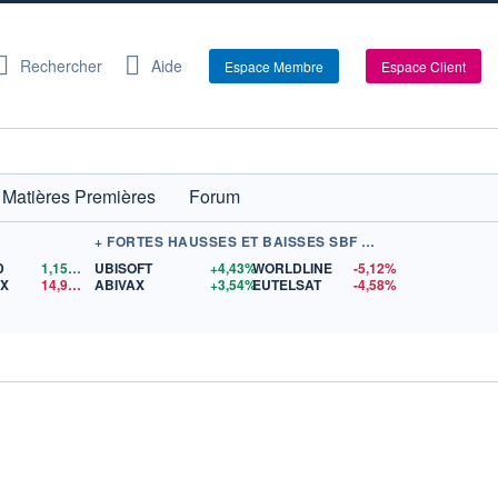
Rechercher
Aide
Espace Membre
Espace Client
Matières Premières
Forum
+ FORTES HAUSSES ET BAISSES SBF 120
D
1,1560
$US
UBISOFT
+4,43%
WORLDLINE
-5,12%
EX
14,98
$US
ABIVAX
+3,54%
EUTELSAT
-4,58%