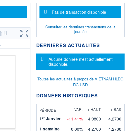
Message d'information
Pas de transaction disponible
Consulter les dernières transactions de la
journée
DERNIÈRES ACTUALITÉS
.
Message d'information
Aucune donnée n'est actuellement
disponible.
Toutes les actualités à propos de VIETNAM HLDG
RG USD
DONNÉES HISTORIQUES
VAR.
+ HAUT
+ BAS
PÉRIODE
er
1
Janvier
-11,41%
4,9800
4,2700
1 semaine
0,00%
4,2700
4,2700