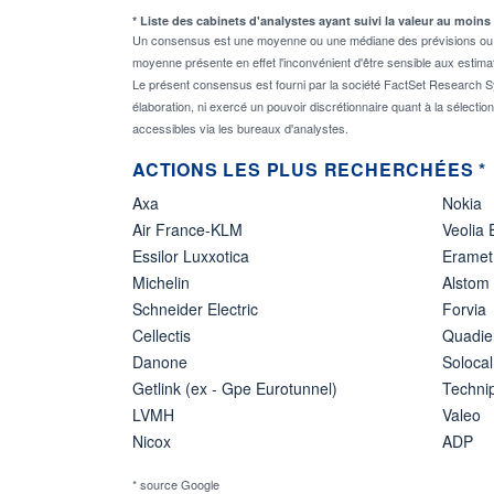
* Liste des cabinets d'analystes ayant suivi la valeur au moins
Un consensus est une moyenne ou une médiane des prévisions ou des
moyenne présente en effet l'inconvénient d'être sensible aux estima
Le présent consensus est fourni par la société FactSet Research Sy
élaboration, ni exercé un pouvoir discrétionnaire quant à la sélectio
accessibles via les bureaux d'analystes.
ACTIONS LES PLUS RECHERCHÉES *
Axa
Nokia
Air France-KLM
Veolia
Essilor Luxxotica
Eramet
Michelin
Alstom
Schneider Electric
Forvia
Cellectis
Quadie
Danone
Solocal
Getlink (ex - Gpe Eurotunnel)
Techn
LVMH
Valeo
Nicox
ADP
* source Google