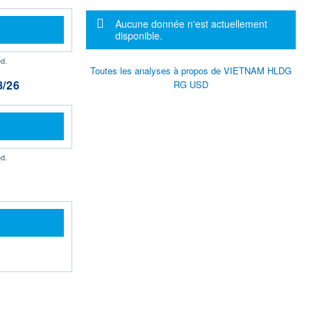
Message d'information
Aucune donnée n'est actuellement
disponible.
d.
Toutes les analyses à propos de VIETNAM HLDG
/26
RG USD
d.