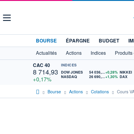
Menu
BOURSE
ÉPARGNE
BUDGET
IM
Actualités
Actions
Indices
Produits
CAC 40
INDICES
8 714,93
DOW JONES
54 036,93
+0,28%
NIKKEI
NASDAQ
26 690,62
+1,30%
DAX
+0,17%
Bourse
Actions
Cotations
Cours 