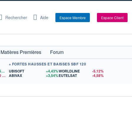
Rechercher
Aide
Espace Membre
Espace Client
Matières Premières
Forum
+ FORTES HAUSSES ET BAISSES SBF 120
1,1559
$US
UBISOFT
+4,43%
WORLDLINE
-5,12%
0
$US
ABIVAX
+3,54%
EUTELSAT
-4,58%