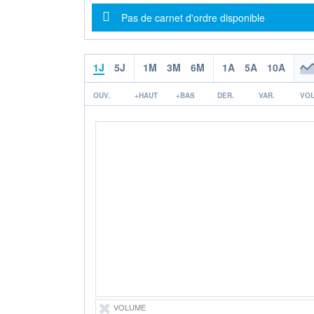
Message d'information
Pas de carnet d'ordre disponible
1J
5J
1M
3M
6M
1A
5A
10A
OUV.
+HAUT
+BAS
DER.
VAR.
VOL
VOLUME