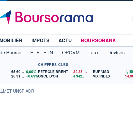
MOBILIER
IMPÔTS
ACTU
BOURSOBANK
 de Bourse
ETF - ETN
OPCVM
Taux
Devises
CHIFFRES-CLÉS
65 606,71
0,00%
PÉTROLE BRENT
82,35
$US
EUR/USD
26 319,45
+0,69%
ONCE D'OR
4 342,26
$US
VIX INDEX
14,9
VALMET UNSP ADR