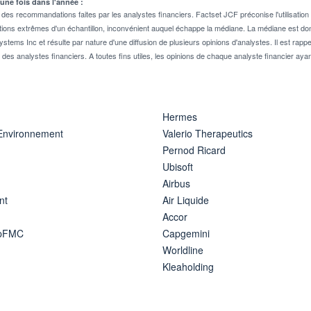
 une fois dans l'année :
 recommandations faites par les analystes financiers. Factset JCF préconise l'utilisation 
tions extrêmes d'un échantillon, inconvénient auquel échappe la médiane. La médiane est donc
stems Inc et résulte par nature d'une diffusion de plusieurs opinions d'analystes. Il est 
n des analystes financiers. A toutes fins utiles, les opinions de chaque analyste financier aya
Hermes
 Environnement
Valerio Therapeutics
Pernod Ricard
Ubisoft
Airbus
nt
Air Liquide
Accor
ipFMC
Capgemini
Worldline
Kleaholding