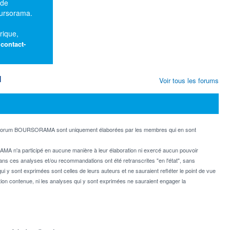
 de
oursorama.
rique,
:
contact-
M
Voir tous les forums
e forum BOURSORAMA sont uniquement élaborées par les membres qui en sont
MA n'a participé en aucune manière à leur élaboration ni exercé aucun pouvoir
dans ces analyses et/ou recommandations ont été retranscrites "en l'état", sans
ui y sont exprimées sont celles de leurs auteurs et ne sauraient refléter le point de vue
on contenue, ni les analyses qui y sont exprimées ne sauraient engager la