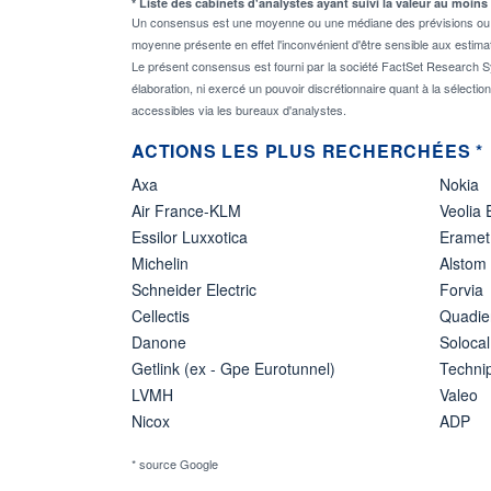
* Liste des cabinets d'analystes ayant suivi la valeur au moins
Un consensus est une moyenne ou une médiane des prévisions ou des
moyenne présente en effet l'inconvénient d'être sensible aux estima
Le présent consensus est fourni par la société FactSet Research Sy
élaboration, ni exercé un pouvoir discrétionnaire quant à la sélectio
accessibles via les bureaux d'analystes.
ACTIONS LES PLUS RECHERCHÉES *
Axa
Nokia
Air France-KLM
Veolia
Essilor Luxxotica
Eramet
Michelin
Alstom
Schneider Electric
Forvia
Cellectis
Quadie
Danone
Solocal
Getlink (ex - Gpe Eurotunnel)
Techn
LVMH
Valeo
Nicox
ADP
* source Google