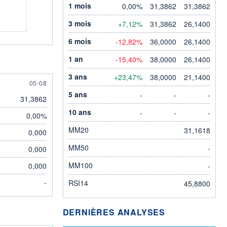
1 mois
0,00%
31,3862
31,3862
3 mois
+7,12%
31,3862
26,1400
6 mois
-12,82%
36,0000
26,1400
1 an
-15,40%
38,0000
26,1400
3 ans
+23,47%
38,0000
21,1400
5 AUGUST
05-08
5 ans
-
-
-
31,3862
10 ans
-
-
-
0,00%
MM20
31,1618
0,000
MM50
-
0,000
MM100
0,000
-
-
RSI14
45,8800
DERNIÈRES ANALYSES