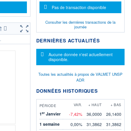
Message d'information
Pas de transaction disponible
Consulter les dernières transactions de la
journée
DERNIÈRES ACTUALITÉS
.
Message d'information
Aucune donnée n'est actuellement
disponible.
Toutes les actualités à propos de VALMET UNSP
ADR
DONNÉES HISTORIQUES
VAR.
+ HAUT
+ BAS
PÉRIODE
er
1
Janvier
-7,42%
36,0000
26,1400
1 semaine
0,00%
31,3862
31,3862