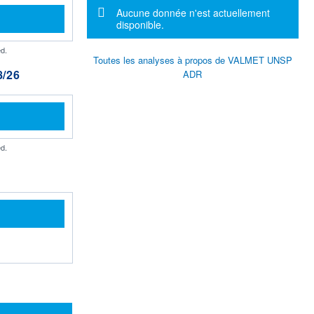
Message d'information
Aucune donnée n'est actuellement
disponible.
d.
Toutes les analyses à propos de VALMET UNSP
/26
ADR
d.