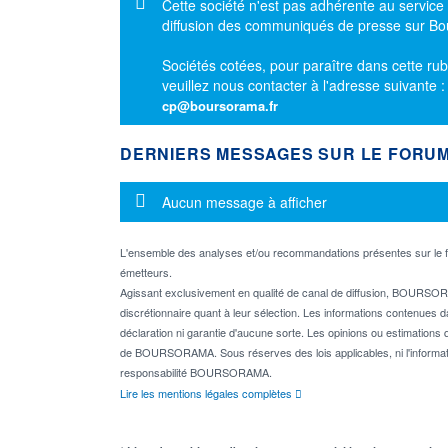
Message d'information
Cette société n'est pas adhérente au service
diffusion des communiqués de presse sur B
Sociétés cotées, pour paraître dans cette rub
veuillez nous contacter à l'adresse suivante 
cp@boursorama.fr
DERNIERS MESSAGES SUR LE FORU
Message d'information
Aucun message à afficher
L'ensemble des analyses et/ou recommandations présentes sur l
émetteurs.
Agissant exclusivement en qualité de canal de diffusion, BOURSORA
discrétionnaire quant à leur sélection. Les informations contenues 
déclaration ni garantie d'aucune sorte. Les opinions ou estimations q
de BOURSORAMA. Sous réserves des lois applicables, ni l'informati
responsabilité BOURSORAMA.
Lire les mentions légales complètes