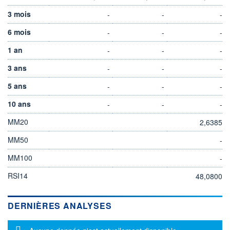
3 mois
-
-
-
6 mois
-
-
-
1 an
-
-
-
3 ans
-
-
-
5 ans
-
-
-
10 ans
-
-
-
MM20
2,6385
MM50
-
MM100
-
RSI14
48,0800
DERNIÈRES ANALYSES
Message d'information