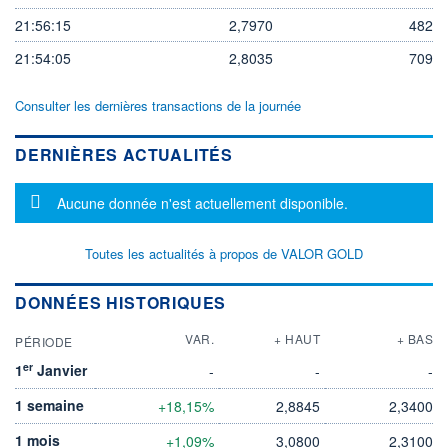
21:56:15
2,7970
482
21:54:05
2,8035
709
Consulter les dernières transactions de la journée
DERNIÈRES ACTUALITÉS
Message d'information
Aucune donnée n'est actuellement disponible.
Toutes les actualités à propos de VALOR GOLD
DONNÉES HISTORIQUES
VAR.
+ HAUT
+ BAS
PÉRIODE
er
1
Janvier
-
-
-
1 semaine
+18,15%
2,8845
2,3400
1 mois
+1,09%
3,0800
2,3100