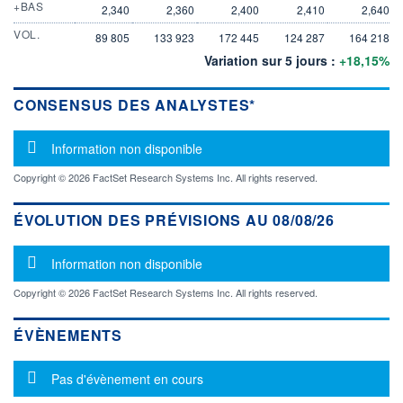
+BAS
2,340
2,360
2,400
2,410
2,640
VOL.
89 805
133 923
172 445
124 287
164 218
Variation sur 5 jours :
+18,15%
CONSENSUS DES ANALYSTES*
Message d'information
Information non disponible
Copyright © 2026 FactSet Research Systems Inc. All rights reserved.
ÉVOLUTION DES PRÉVISIONS AU 08/08/26
Message d'information
Information non disponible
Copyright © 2026 FactSet Research Systems Inc. All rights reserved.
ÉVÈNEMENTS
Message d'information
Pas d'évènement en cours