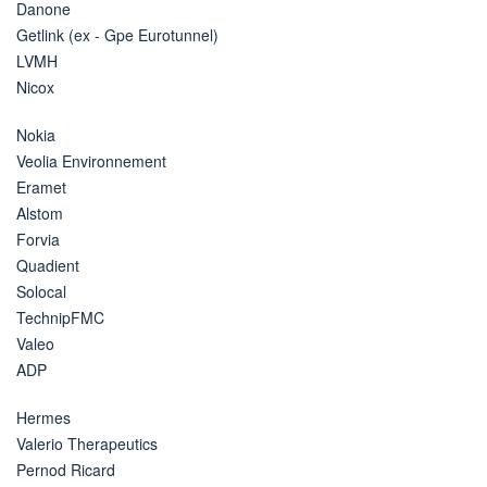
Danone
Getlink (ex - Gpe Eurotunnel)
LVMH
Nicox
Nokia
Veolia Environnement
Eramet
Alstom
Forvia
Quadient
Solocal
TechnipFMC
Valeo
ADP
Hermes
Valerio Therapeutics
Pernod Ricard