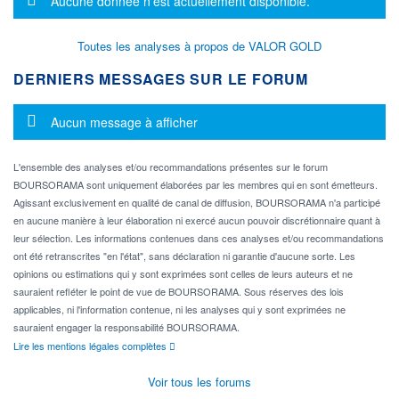
Aucune donnée n'est actuellement disponible.
Toutes les analyses à propos de VALOR GOLD
DERNIERS MESSAGES SUR LE FORUM
Message d'information
Aucun message à afficher
L'ensemble des analyses et/ou recommandations présentes sur le forum
BOURSORAMA sont uniquement élaborées par les membres qui en sont émetteurs.
Agissant exclusivement en qualité de canal de diffusion, BOURSORAMA n'a participé
en aucune manière à leur élaboration ni exercé aucun pouvoir discrétionnaire quant à
leur sélection. Les informations contenues dans ces analyses et/ou recommandations
ont été retranscrites "en l'état", sans déclaration ni garantie d'aucune sorte. Les
opinions ou estimations qui y sont exprimées sont celles de leurs auteurs et ne
sauraient refléter le point de vue de BOURSORAMA. Sous réserves des lois
applicables, ni l'information contenue, ni les analyses qui y sont exprimées ne
sauraient engager la responsabilité BOURSORAMA.
Lire les mentions légales complètes
Voir tous les forums