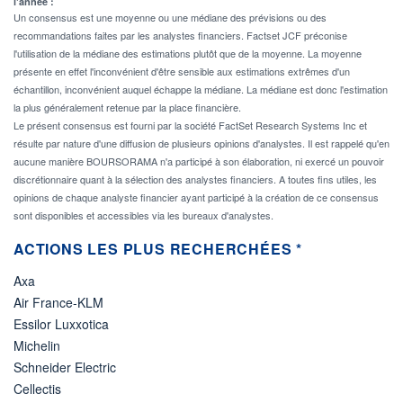
l'année :
Un consensus est une moyenne ou une médiane des prévisions ou des
recommandations faites par les analystes financiers. Factset JCF préconise
l'utilisation de la médiane des estimations plutôt que de la moyenne. La moyenne
présente en effet l'inconvénient d'être sensible aux estimations extrêmes d'un
échantillon, inconvénient auquel échappe la médiane. La médiane est donc l'estimation
la plus généralement retenue par la place financière.
Le présent consensus est fourni par la société FactSet Research Systems Inc et
résulte par nature d'une diffusion de plusieurs opinions d'analystes. Il est rappelé qu'en
aucune manière BOURSORAMA n'a participé à son élaboration, ni exercé un pouvoir
discrétionnaire quant à la sélection des analystes financiers. A toutes fins utiles, les
opinions de chaque analyste financier ayant participé à la création de ce consensus
sont disponibles et accessibles via les bureaux d'analystes.
ACTIONS LES PLUS RECHERCHÉES *
Axa
Air France-KLM
Essilor Luxxotica
Michelin
Schneider Electric
Cellectis