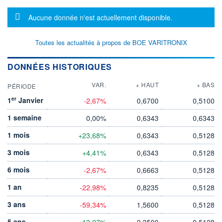
Message d'information
Aucune donnée n'est actuellement disponible.
Toutes les actualités à propos de BOE VARITRONIX
DONNÉES HISTORIQUES
VAR.
+ HAUT
+ BAS
PÉRIODE
er
1
Janvier
-2,67%
0,6700
0,5100
1 semaine
0,00%
0,6343
0,6343
1 mois
+23,68%
0,6343
0,5128
3 mois
+4,41%
0,6343
0,5128
6 mois
-2,67%
0,6663
0,5128
1 an
-22,98%
0,8235
0,5128
3 ans
-59,34%
1,5600
0,5128
5 ans
+13,27%
2,3500
0,5128