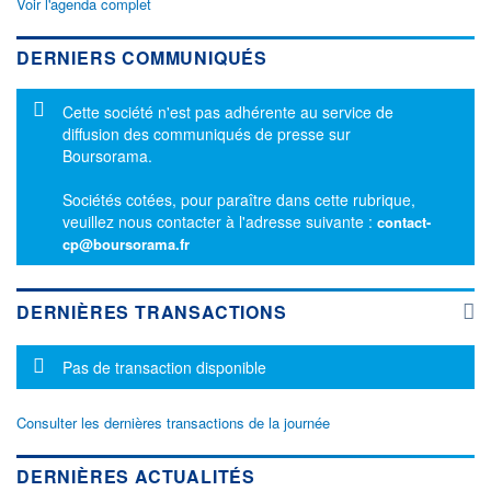
Voir l'agenda complet
DERNIERS COMMUNIQUÉS
Message d'information
Cette société n'est pas adhérente au service de
diffusion des communiqués de presse sur
Boursorama.
Sociétés cotées, pour paraître dans cette rubrique,
veuillez nous contacter à l'adresse suivante :
contact-
cp@boursorama.fr
DERNIÈRES TRANSACTIONS
Message d'information
Pas de transaction disponible
Consulter les dernières transactions de la journée
DERNIÈRES ACTUALITÉS