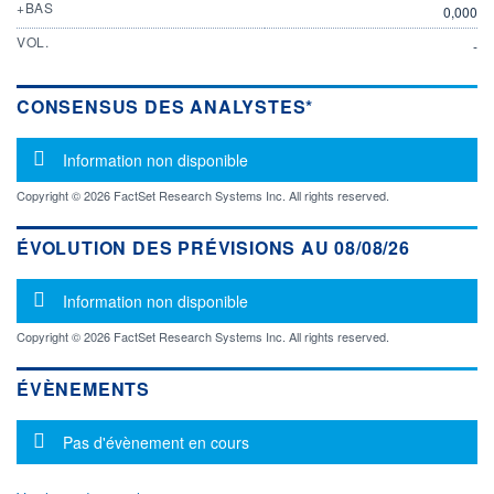
+BAS
0,000
VOL.
-
CONSENSUS DES ANALYSTES*
Message d'information
Information non disponible
Copyright © 2026 FactSet Research Systems Inc. All rights reserved.
ÉVOLUTION DES PRÉVISIONS AU 08/08/26
Message d'information
Information non disponible
Copyright © 2026 FactSet Research Systems Inc. All rights reserved.
ÉVÈNEMENTS
Message d'information
Pas d'évènement en cours