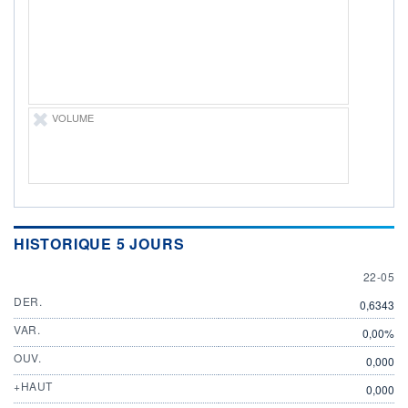
22.05.26 / 20:30:47
ÉLIGIBILITÉ
Non éligible
Boursobank
+ PORTEFEUILLE
+ LISTE
VOLUME
HISTORIQUE 5 JOURS
22 MAY
22-05
DER.
0,6343
VAR.
0,00%
OUV.
0,000
+HAUT
0,000