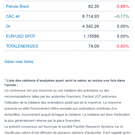
82,35
-0,88%
Pétrole Brent
8 714,93
+0,17%
CAC 40
4 342,26
0,00%
Or
1,15586
0,00%
EUR/USD SPOT
74,09
-0,60%
TOTALENERGIES
Gérer mes listes
* Liste des cabinets d'analystes ayant suivi la valeur au moins une fois dans
l'année :
Un consensus est une moyenne ou une médiane des prévisions ou des
recommandations faites par les analystes financiers. Factset JCF préconise
l'utilisation de la médiane des estimations plutôt que de la moyenne. La moyenne
présente en effet l'inconvénient d'être sensible aux estimations extrêmes d'un
échantillon, inconvénient auquel échappe la médiane. La médiane est donc l'estimation
la plus généralement retenue par la place financière.
Le présent consensus est fourni par la société FactSet Research Systems Inc et
résulte par nature d'une diffusion de plusieurs opinions d'analystes. Il est rappelé qu'en