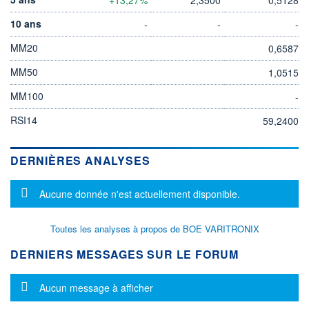
10 ans
-
-
-
MM20
0,6587
MM50
1,0515
MM100
-
RSI14
59,2400
DERNIÈRES ANALYSES
Message d'information
Aucune donnée n'est actuellement disponible.
Toutes les analyses à propos de BOE VARITRONIX
DERNIERS MESSAGES SUR LE FORUM
Message d'information
Aucun message à afficher