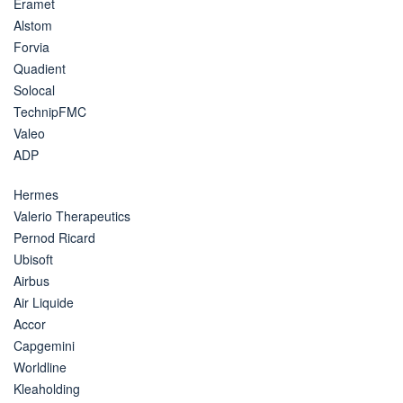
Eramet
Alstom
Forvia
Quadient
Solocal
TechnipFMC
Valeo
ADP
Hermes
Valerio Therapeutics
Pernod Ricard
Ubisoft
Airbus
Air Liquide
Accor
Capgemini
Worldline
Kleaholding