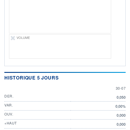
ÉLIGIBILITÉ
Non éligible
Boursobank
+ PORTEFEUILLE
+ LISTE
VOLUME
HISTORIQUE 5 JOURS
30 JULY
30-07
DER.
0,050
VAR.
0,00%
OUV.
0,000
+HAUT
0,000