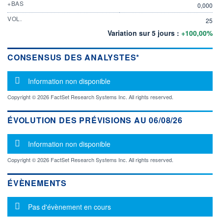
+BAS
0,000
VOL.
25
Variation sur 5 jours :
+100,00%
CONSENSUS DES ANALYSTES*
Message d'information
Information non disponible
Copyright © 2026 FactSet Research Systems Inc. All rights reserved.
ÉVOLUTION DES PRÉVISIONS AU 06/08/26
Message d'information
Information non disponible
Copyright © 2026 FactSet Research Systems Inc. All rights reserved.
ÉVÈNEMENTS
Message d'information
Pas d'évènement en cours