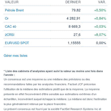
VALEUR
DERNIER
VAR.
79,82
+0,50%
Pétrole Brent
4 282,91
+0,84%
Or
8 669,3
+0,03%
CAC 40
27,6
+8,07%
2CRSI
1,15555
0,00%
EUR/USD SPOT
Gérer mes listes
* Liste des cabinets d'analystes ayant suivi la valeur au moins une fois dans
l'année :
Un consensus est une moyenne ou une médiane des prévisions ou des
recommandations faites par les analystes financiers. Factset JCF préconise
l'utilisation de la médiane des estimations plutôt que de la moyenne. La moyenne
présente en effet l'inconvénient d'être sensible aux estimations extrêmes d'un
échantillon, inconvénient auquel échappe la médiane. La médiane est donc l'estimation
la plus généralement retenue par la place financière.
Le présent consensus est fourni par la société FactSet Research Systems Inc et