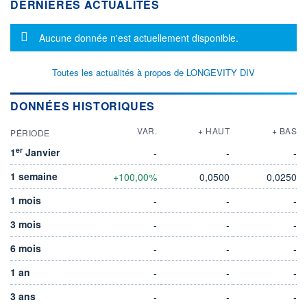
DERNIÈRES ACTUALITÉS
Message d'information
Aucune donnée n'est actuellement disponible.
Toutes les actualités à propos de LONGEVITY DIV
DONNÉES HISTORIQUES
VAR.
+ HAUT
+ BAS
PÉRIODE
er
1
Janvier
-
-
-
1 semaine
+100,00%
0,0500
0,0250
1 mois
-
-
-
3 mois
-
-
-
6 mois
-
-
-
1 an
-
-
-
3 ans
-
-
-