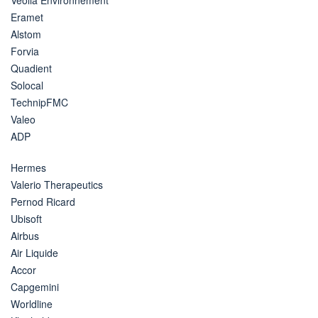
Eramet
Alstom
Forvia
Quadient
Solocal
TechnipFMC
Valeo
ADP
Hermes
Valerio Therapeutics
Pernod Ricard
Ubisoft
Airbus
Air Liquide
Accor
Capgemini
Worldline