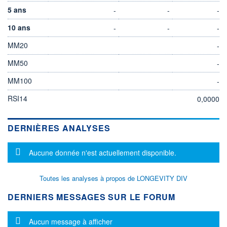
5 ans
-
-
-
10 ans
-
-
-
MM20
-
MM50
-
MM100
-
RSI14
0,0000
DERNIÈRES ANALYSES
Message d'information
Aucune donnée n'est actuellement disponible.
Toutes les analyses à propos de LONGEVITY DIV
DERNIERS MESSAGES SUR LE FORUM
Message d'information
Aucun message à afficher