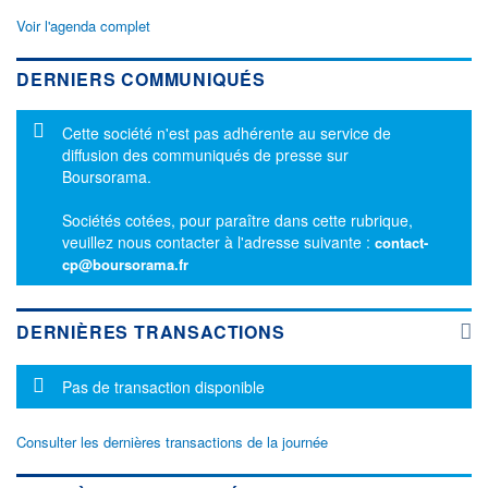
Voir l'agenda complet
DERNIERS COMMUNIQUÉS
Message d'information
Cette société n'est pas adhérente au service de
diffusion des communiqués de presse sur
Boursorama.
Sociétés cotées, pour paraître dans cette rubrique,
veuillez nous contacter à l'adresse suivante :
contact-
cp@boursorama.fr
DERNIÈRES TRANSACTIONS
Message d'information
Pas de transaction disponible
Consulter les dernières transactions de la journée