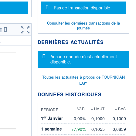
Message d'information
Pas de transaction disponible
Consulter les dernières transactions de la
journée
DERNIÈRES ACTUALITÉS
.
Message d'information
Aucune donnée n'est actuellement
disponible.
Toutes les actualités à propos de TOURNIGAN
EGY
DONNÉES HISTORIQUES
VAR.
+ HAUT
+ BAS
PÉRIODE
er
1
Janvier
0,00%
0,1000
0,1000
1 semaine
+7,90%
0,1055
0,0859