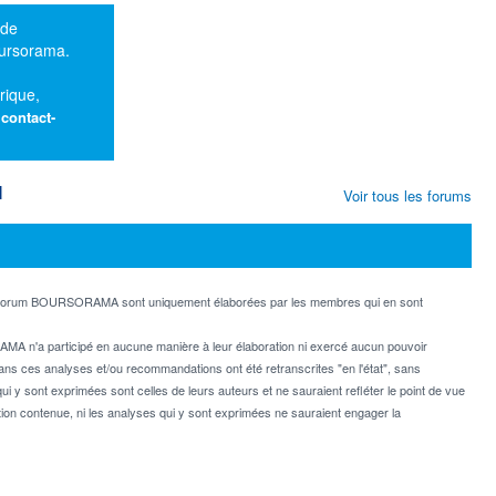
 de
oursorama.
rique,
:
contact-
M
Voir tous les forums
e forum BOURSORAMA sont uniquement élaborées par les membres qui en sont
MA n'a participé en aucune manière à leur élaboration ni exercé aucun pouvoir
dans ces analyses et/ou recommandations ont été retranscrites "en l'état", sans
ui y sont exprimées sont celles de leurs auteurs et ne sauraient refléter le point de vue
on contenue, ni les analyses qui y sont exprimées ne sauraient engager la