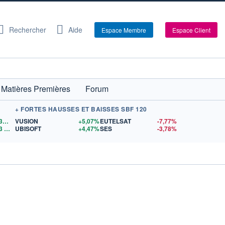
Rechercher
Aide
Espace Membre
Espace Client
Matières Premières
Forum
+ FORTES HAUSSES ET BAISSES SBF 120
1,1530
$US
VUSION
+5,07%
EUTELSAT
-7,77%
3
$US
UBISOFT
+4,47%
SES
-3,78%