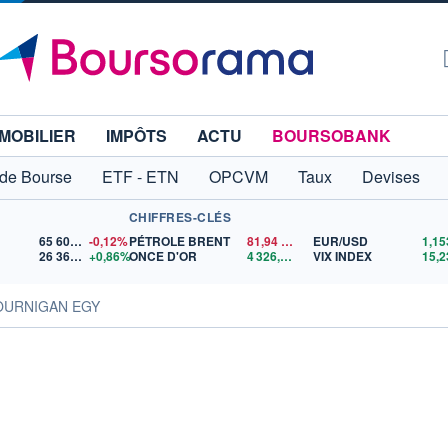
MOBILIER
IMPÔTS
ACTU
BOURSOBANK
 de Bourse
ETF - ETN
OPCVM
Taux
Devises
CHIFFRES-CLÉS
65 606,71
-0,12%
PÉTROLE BRENT
81,94
$US
EUR/USD
26 363,69
+0,86%
ONCE D'OR
4 326,47
$US
VIX INDEX
15,2
TOURNIGAN EGY