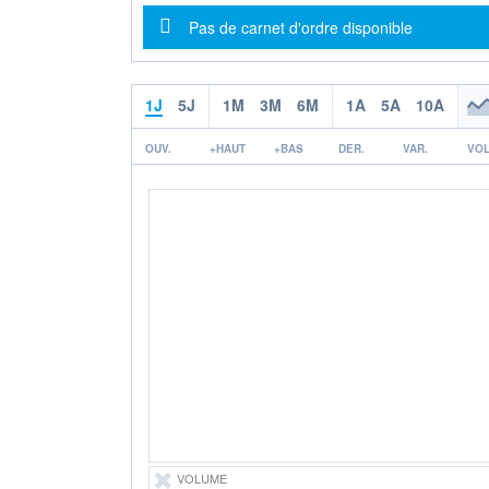
Message d'information
Pas de carnet d'ordre disponible
1J
5J
1M
3M
6M
1A
5A
10A
OUV.
+HAUT
+BAS
DER.
VAR.
VOL
VOLUME