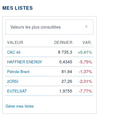
MES LISTES
Valeurs les plus consultées
VALEUR
DERNIER
VAR.
8 735,3
+0,41%
CAC 40
0,4345
-5,75%
HAFFNER ENERGY
81,94
-1,37%
Pétrole Brent
27,26
-2,01%
2CRSI
1,9755
-7,77%
EUTELSAT
Gérer mes listes