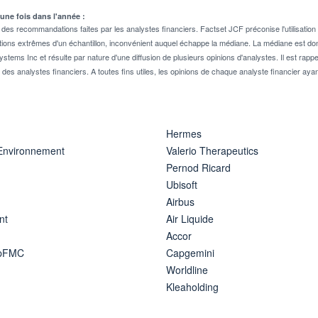
 une fois dans l'année :
 recommandations faites par les analystes financiers. Factset JCF préconise l'utilisation 
tions extrêmes d'un échantillon, inconvénient auquel échappe la médiane. La médiane est donc
stems Inc et résulte par nature d'une diffusion de plusieurs opinions d'analystes. Il est 
n des analystes financiers. A toutes fins utiles, les opinions de chaque analyste financier aya
Hermes
 Environnement
Valerio Therapeutics
Pernod Ricard
Ubisoft
Airbus
nt
Air Liquide
Accor
ipFMC
Capgemini
Worldline
Kleaholding