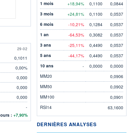
1 mois
+18,94%
0,1100
0,0844
3 mois
+24,81%
0,1100
0,0537
6 mois
-10,21%
0,1284
0,0537
1 an
-64,53%
0,3082
0,0537
3 ans
-25,11%
0,4490
0,0537
29 FEBRUARY
29-02
5 ans
-44,17%
0,4490
0,0537
0,1011
10 ans
-
0,0000
0,0000
0,00%
MM20
0,0906
0,000
MM50
0,0902
0,000
MM100
0,000
0,0901
-
RSI14
63,1600
jours :
+7,90%
DERNIÈRES ANALYSES