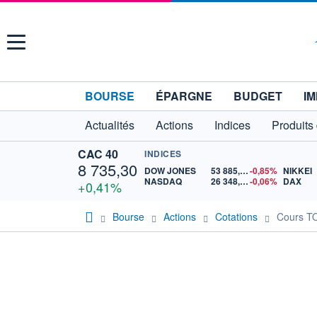
Menu
BOURSE
ÉPARGNE
BUDGET
IM
Actualités
Actions
Indices
Produits
CAC 40
INDICES
8 735,30
DOW JONES
53 885,10
-0,85%
NIKKEI
NASDAQ
26 348,35
-0,06%
DAX
+0,41%
Bourse
Actions
Cotations
Cours 