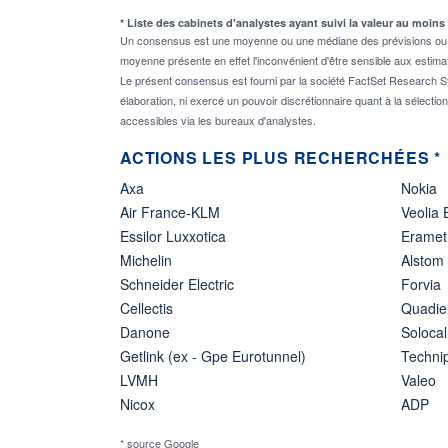
* Liste des cabinets d'analystes ayant suivi la valeur au moins
Un consensus est une moyenne ou une médiane des prévisions ou des
moyenne présente en effet l'inconvénient d'être sensible aux estima
Le présent consensus est fourni par la société FactSet Research Sy
élaboration, ni exercé un pouvoir discrétionnaire quant à la sélectio
accessibles via les bureaux d'analystes.
ACTIONS LES PLUS RECHERCHÉES *
Axa
Nokia
Air France-KLM
Veolia
Essilor Luxxotica
Eramet
Michelin
Alstom
Schneider Electric
Forvia
Cellectis
Quadie
Danone
Solocal
Getlink (ex - Gpe Eurotunnel)
Techn
LVMH
Valeo
Nicox
ADP
* source Google