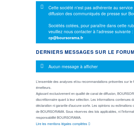
Message d'information
Cette société n'est pas adhérente au service
diffusion des communiqués de presse sur B
Sociétés cotées, pour paraître dans cette rub
veuillez nous contacter à l'adresse suivante 
cp@boursorama.fr
DERNIERS MESSAGES SUR LE FORU
Message d'information
Aucun message à afficher
L'ensemble des analyses et/ou recommandations présentes sur l
émetteurs.
Agissant exclusivement en qualité de canal de diffusion, BOURSORA
discrétionnaire quant à leur sélection. Les informations contenues 
déclaration ni garantie d'aucune sorte. Les opinions ou estimations q
de BOURSORAMA. Sous réserves des lois applicables, ni l'informati
responsabilité BOURSORAMA.
Lire les mentions légales complètes