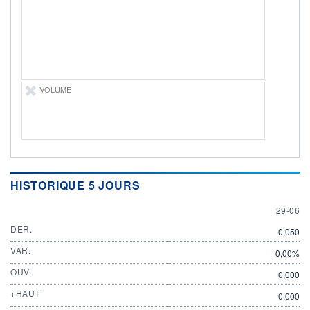
ÉLIGIBILITÉ
Non éligible
Boursobank
+ PORTEFEUILLE
+ LISTE
VOLUME
HISTORIQUE 5 JOURS
29 JUN
29-06
DER.
0,050
VAR.
0,00%
OUV.
0,000
+HAUT
0,000