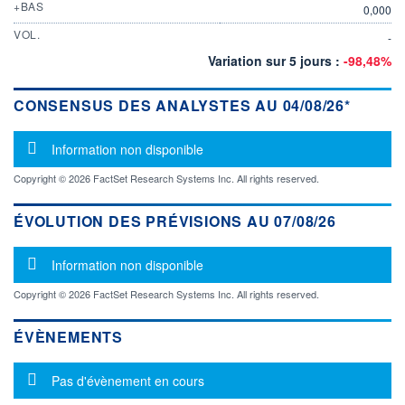
+BAS
0,000
VOL.
-
Variation sur 5 jours :
-98,48%
CONSENSUS DES ANALYSTES AU 04/08/26*
Message d'information
Information non disponible
Copyright © 2026 FactSet Research Systems Inc. All rights reserved.
ÉVOLUTION DES PRÉVISIONS AU 07/08/26
Message d'information
Information non disponible
Copyright © 2026 FactSet Research Systems Inc. All rights reserved.
ÉVÈNEMENTS
Message d'information
Pas d'évènement en cours