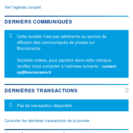
Voir l'agenda complet
DERNIERS COMMUNIQUÉS
Message d'information
Cette société n'est pas adhérente au service de
diffusion des communiqués de presse sur
Boursorama.
Sociétés cotées, pour paraître dans cette rubrique,
veuillez nous contacter à l'adresse suivante :
contact-
cp@boursorama.fr
DERNIÈRES TRANSACTIONS
Message d'information
Pas de transaction disponible
Consulter les dernières transactions de la journée