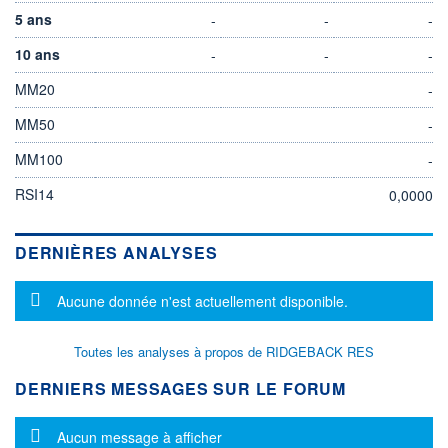
5 ans
-
-
-
10 ans
-
-
-
MM20
-
MM50
-
MM100
-
RSI14
0,0000
DERNIÈRES ANALYSES
Message d'information
Aucune donnée n'est actuellement disponible.
Toutes les analyses à propos de RIDGEBACK RES
DERNIERS MESSAGES SUR LE FORUM
Message d'information
Aucun message à afficher