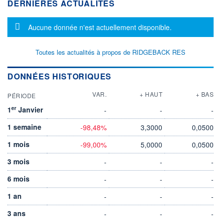
DERNIÈRES ACTUALITÉS
Message d'information
Aucune donnée n'est actuellement disponible.
Toutes les actualités à propos de RIDGEBACK RES
DONNÉES HISTORIQUES
VAR.
+ HAUT
+ BAS
PÉRIODE
er
1
Janvier
-
-
-
1 semaine
-98,48%
3,3000
0,0500
1 mois
-99,00%
5,0000
0,0500
3 mois
-
-
-
6 mois
-
-
-
1 an
-
-
-
3 ans
-
-
-