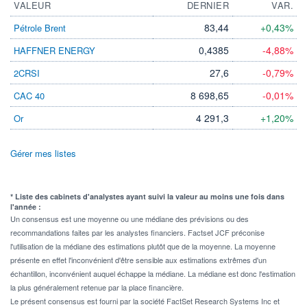
VALEUR
DERNIER
VAR.
83,44
+0,43%
Pétrole Brent
0,4385
-4,88%
HAFFNER ENERGY
27,6
-0,79%
2CRSI
8 698,65
-0,01%
CAC 40
4 291,3
+1,20%
Or
Gérer mes listes
* Liste des cabinets d'analystes ayant suivi la valeur au moins une fois dans
l'année :
Un consensus est une moyenne ou une médiane des prévisions ou des
recommandations faites par les analystes financiers. Factset JCF préconise
l'utilisation de la médiane des estimations plutôt que de la moyenne. La moyenne
présente en effet l'inconvénient d'être sensible aux estimations extrêmes d'un
échantillon, inconvénient auquel échappe la médiane. La médiane est donc l'estimation
la plus généralement retenue par la place financière.
Le présent consensus est fourni par la société FactSet Research Systems Inc et