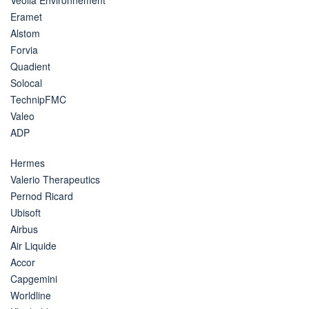
Eramet
Alstom
Forvia
Quadient
Solocal
TechnipFMC
Valeo
ADP
Hermes
Valerio Therapeutics
Pernod Ricard
Ubisoft
Airbus
Air Liquide
Accor
Capgemini
Worldline