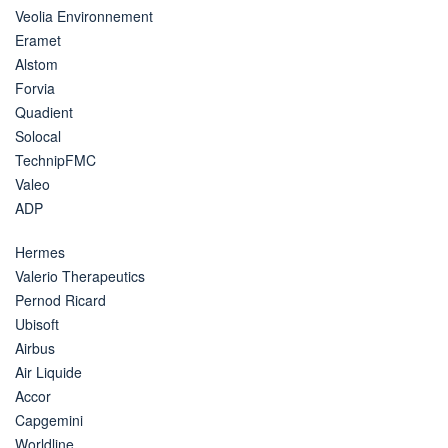
Veolia Environnement
Eramet
Alstom
Forvia
Quadient
Solocal
TechnipFMC
Valeo
ADP
Hermes
Valerio Therapeutics
Pernod Ricard
Ubisoft
Airbus
Air Liquide
Accor
Capgemini
Worldline