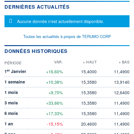
DERNIÈRES ACTUALITÉS
Message d'information
Aucune donnée n'est actuellement disponible.
Toutes les actualités à propos de TERUMO CORP
DONNÉES HISTORIQUES
VAR.
+ HAUT
+ BAS
PÉRIODE
er
1
Janvier
+16,60%
15,4000
11,4900
1 semaine
+10,38%
15,3580
13,9140
1 mois
+9,70%
15,3580
12,6400
3 mois
+33,66%
15,3580
11,4900
6 mois
+17,33%
15,3580
11,4900
1 an
-15,15%
20,4600
11,4900
3 ans