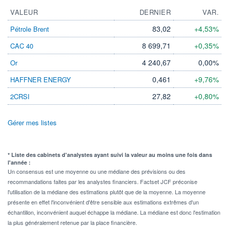
VALEUR
DERNIER
VAR.
83,02
+4,53%
Pétrole Brent
8 699,71
+0,35%
CAC 40
4 240,67
0,00%
Or
0,461
+9,76%
HAFFNER ENERGY
27,82
+0,80%
2CRSI
Gérer mes listes
* Liste des cabinets d'analystes ayant suivi la valeur au moins une fois dans
l'année :
Un consensus est une moyenne ou une médiane des prévisions ou des
recommandations faites par les analystes financiers. Factset JCF préconise
l'utilisation de la médiane des estimations plutôt que de la moyenne. La moyenne
présente en effet l'inconvénient d'être sensible aux estimations extrêmes d'un
échantillon, inconvénient auquel échappe la médiane. La médiane est donc l'estimation
la plus généralement retenue par la place financière.