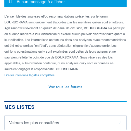
Message d'information
Aucun message à afficher
L'ensemble des analyses et/ou recommandations présentes sur le forum
BOURSORAMA sont uniquement élaborées par les membres qui en sont émetteurs.
Agissant exclusivement en qualité de canal de diffusion, BOURSORAMA n'a participé
en aucune manière à leur élaboration ni exercé aucun pouvoir discrétionnaire quant à
leur sélection. Les informations contenues dans ces analyses et/ou recommandations
ont été retranscrites "en l'état", sans déclaration ni garantie d'aucune sorte. Les
opinions ou estimations qui y sont exprimées sont celles de leurs auteurs et ne
sauraient refléter le point de vue de BOURSORAMA. Sous réserves des lois
applicables, ni l'information contenue, ni les analyses qui y sont exprimées ne
sauraient engager la responsabilité BOURSORAMA.
Lire les mentions légales complètes
Voir tous les forums
MES LISTES
Valeurs les plus consultées