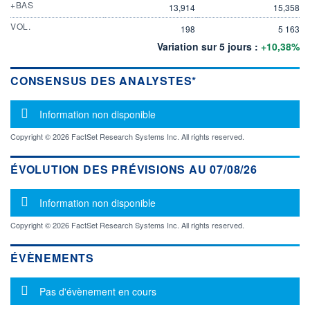
+BAS
13,914
15,358
VOL.
198
5 163
Variation sur 5 jours :
+10,38%
CONSENSUS DES ANALYSTES*
Message d'information
Information non disponible
Copyright © 2026 FactSet Research Systems Inc. All rights reserved.
ÉVOLUTION DES PRÉVISIONS AU 07/08/26
Message d'information
Information non disponible
Copyright © 2026 FactSet Research Systems Inc. All rights reserved.
ÉVÈNEMENTS
Message d'information
Pas d'évènement en cours