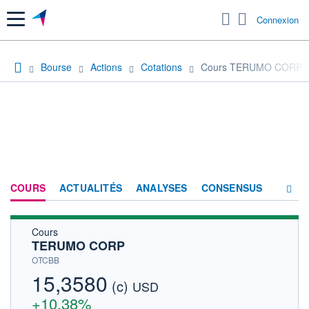
Menu
Connexion
Bourse
Actions
Cotations
Cours TERUMO CORP
COURS
ACTUALITÉS
ANALYSES
CONSENSUS
Cours
SOCIÉTÉ
TERUMO CORP
HISTORIQUE
OTCBB
15,3580
(c)
ACTIONNAIRES
USD
+10,38%