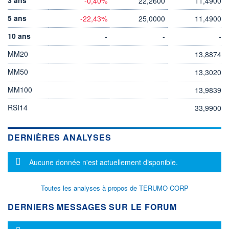
-0,40%
22,2600
11,4900
5 ans
-22,43%
25,0000
11,4900
10 ans
-
-
-
MM20
13,8874
MM50
13,3020
MM100
13,9839
RSI14
33,9900
DERNIÈRES ANALYSES
Message d'information
Aucune donnée n'est actuellement disponible.
Toutes les analyses à propos de TERUMO CORP
DERNIERS MESSAGES SUR LE FORUM