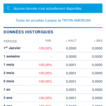
Message d'information
Aucune donnée n'est actuellement disponible.
Toutes les actualités à propos de TRITON AMERICAN
DONNÉES HISTORIQUES
VAR.
+ HAUT
+ BAS
PÉRIODE
er
1
Janvier
-100,00%
0,0000
0,0000
1 semaine
-
0,0000
0,0000
1 mois
-100,00%
0,0001
0,0000
3 mois
-100,00%
0,0001
0,0000
6 mois
-100,00%
0,0001
0,0000
1 an
-
0,0001
0,0000
3 ans
-100,00%
0,0001
0,0000
5 ans
-100,00%
0,0122
0,0000