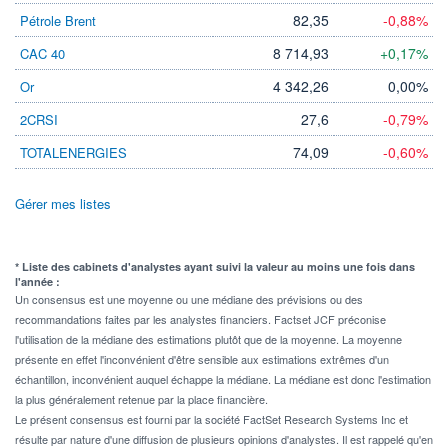
82,35
-0,88%
Pétrole Brent
8 714,93
+0,17%
CAC 40
4 342,26
0,00%
Or
27,6
-0,79%
2CRSI
74,09
-0,60%
TOTALENERGIES
Gérer mes listes
* Liste des cabinets d'analystes ayant suivi la valeur au moins une fois dans
l'année :
Un consensus est une moyenne ou une médiane des prévisions ou des
recommandations faites par les analystes financiers. Factset JCF préconise
l'utilisation de la médiane des estimations plutôt que de la moyenne. La moyenne
présente en effet l'inconvénient d'être sensible aux estimations extrêmes d'un
échantillon, inconvénient auquel échappe la médiane. La médiane est donc l'estimation
la plus généralement retenue par la place financière.
Le présent consensus est fourni par la société FactSet Research Systems Inc et
résulte par nature d'une diffusion de plusieurs opinions d'analystes. Il est rappelé qu'en