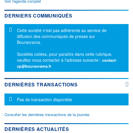
Voir l'agenda complet
DERNIERS COMMUNIQUÉS
Message d'information
Cette société n'est pas adhérente au service de
diffusion des communiqués de presse sur
Boursorama.
Sociétés cotées, pour paraître dans cette rubrique,
veuillez nous contacter à l'adresse suivante :
contact-
cp@boursorama.fr
DERNIÈRES TRANSACTIONS
Message d'information
Pas de transaction disponible
Consulter les dernières transactions de la journée
DERNIÈRES ACTUALITÉS