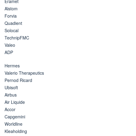
Eramet
Alstom
Forvia
Quadient
Solocal
TechnipFMC
Valeo
ADP
Hermes
Valerio Therapeutics
Pernod Ricard
Ubisoft
Airbus
Air Liquide
Accor
Capgemini
Worldline
Kleaholding