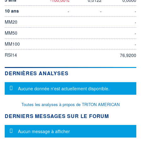
10 ans
-
-
-
MM20
-
MM50
-
MM100
-
RSI14
76,9200
DERNIÈRES ANALYSES
Message d'information
Aucune donnée n'est actuellement disponible.
Toutes les analyses à propos de TRITON AMERICAN
DERNIERS MESSAGES SUR LE FORUM
Message d'information
Aucun message à afficher