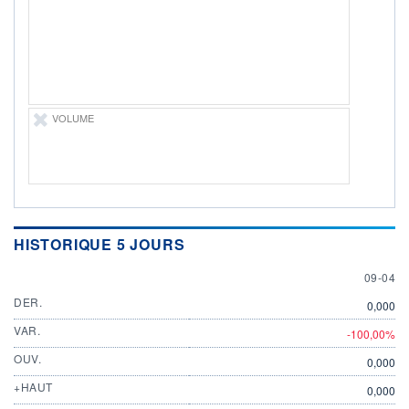
ÉLIGIBILITÉ
Non éligible
Boursobank
+ PORTEFEUILLE
+ LISTE
VOLUME
HISTORIQUE 5 JOURS
9 APRIL
09-04
DER.
0,000
VAR.
-100,00%
OUV.
0,000
+HAUT
0,000