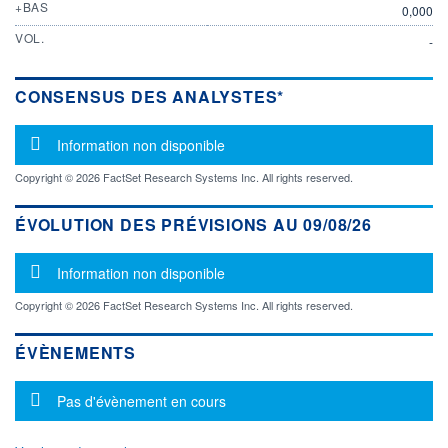
+BAS
0,000
VOL.
-
CONSENSUS DES ANALYSTES*
Message d'information
Information non disponible
Copyright © 2026 FactSet Research Systems Inc. All rights reserved.
ÉVOLUTION DES PRÉVISIONS AU 09/08/26
Message d'information
Information non disponible
Copyright © 2026 FactSet Research Systems Inc. All rights reserved.
ÉVÈNEMENTS
Message d'information
Pas d'évènement en cours