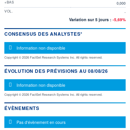
+BAS
0,000
VOL.
-
Variation sur 5 jours :
-5,69%
CONSENSUS DES ANALYSTES*
Message d'information
Information non disponible
Copyright © 2026 FactSet Research Systems Inc. All rights reserved.
ÉVOLUTION DES PRÉVISIONS AU 08/08/26
Message d'information
Information non disponible
Copyright © 2026 FactSet Research Systems Inc. All rights reserved.
ÉVÈNEMENTS
Message d'information
Pas d'évènement en cours