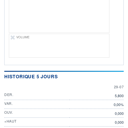
29.07.26 / 16:22:09
ÉLIGIBILITÉ
Non éligible
Boursobank
+ PORTEFEUILLE
+ LISTE
VOLUME
HISTORIQUE 5 JOURS
29 JULY
29-07
DER.
5,800
VAR.
0,00%
OUV.
0,000
+HAUT
0,000