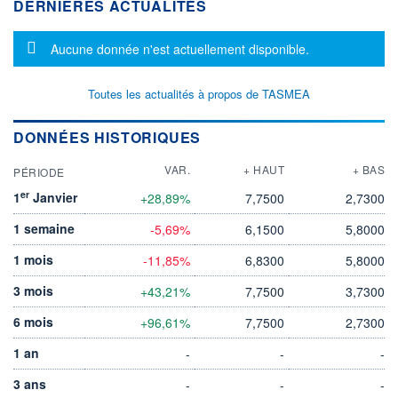
DERNIÈRES ACTUALITÉS
Message d'information
Aucune donnée n'est actuellement disponible.
Toutes les actualités à propos de TASMEA
DONNÉES HISTORIQUES
VAR.
+ HAUT
+ BAS
PÉRIODE
er
1
Janvier
+28,89%
7,7500
2,7300
1 semaine
-5,69%
6,1500
5,8000
1 mois
-11,85%
6,8300
5,8000
3 mois
+43,21%
7,7500
3,7300
6 mois
+96,61%
7,7500
2,7300
1 an
-
-
-
3 ans
-
-
-