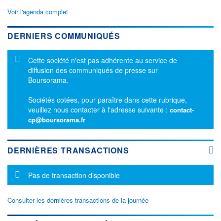
Voir l'agenda complet
DERNIERS COMMUNIQUÉS
Message d'information
Cette société n'est pas adhérente au service de
diffusion des communiqués de presse sur
Boursorama.
Sociétés cotées, pour paraître dans cette rubrique,
veuillez nous contacter à l'adresse suivante :
contact-
cp@boursorama.fr
DERNIÈRES TRANSACTIONS
Message d'information
Pas de transaction disponible
Consulter les dernières transactions de la journée