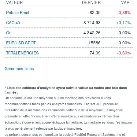
VALEUR
DERNIER
VAR.
82,35
-0,88%
Pétrole Brent
8 714,93
+0,17%
CAC 40
4 342,26
0,00%
Or
1,15586
0,00%
EUR/USD SPOT
74,09
-0,60%
TOTALENERGIES
Gérer mes listes
* Liste des cabinets d'analystes ayant suivi la valeur au moins une fois dans
l'année :
Un consensus est une moyenne ou une médiane des prévisions ou des
recommandations faites par les analystes financiers. Factset JCF préconise
l'utilisation de la médiane des estimations plutôt que de la moyenne. La moyenne
présente en effet l'inconvénient d'être sensible aux estimations extrêmes d'un
échantillon, inconvénient auquel échappe la médiane. La médiane est donc l'estimation
la plus généralement retenue par la place financière.
Le présent consensus est fourni par la société FactSet Research Systems Inc et