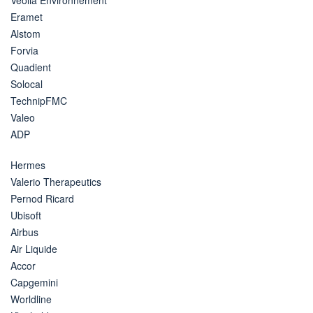
Eramet
Alstom
Forvia
Quadient
Solocal
TechnipFMC
Valeo
ADP
Hermes
Valerio Therapeutics
Pernod Ricard
Ubisoft
Airbus
Air Liquide
Accor
Capgemini
Worldline