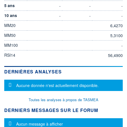
5 ans
-
-
-
10 ans
-
-
-
MM20
6,4270
MM50
5,3100
MM100
-
RSI14
56,4900
DERNIÈRES ANALYSES
Message d'information
Aucune donnée n'est actuellement disponible.
Toutes les analyses à propos de TASMEA
DERNIERS MESSAGES SUR LE FORUM
Message d'information
Aucun message à afficher