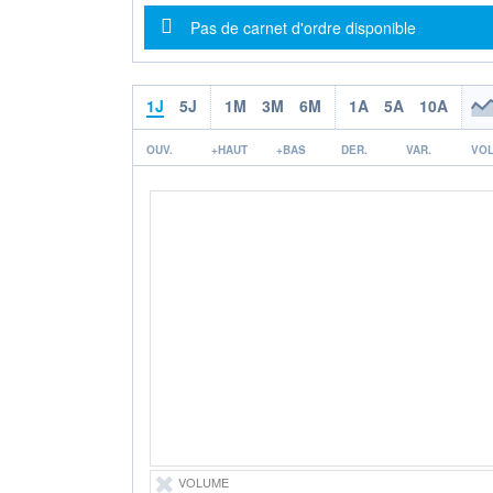
Message d'information
Pas de carnet d'ordre disponible
1J
5J
1M
3M
6M
1A
5A
10A
OUV.
+HAUT
+BAS
DER.
VAR.
VOL
VOLUME