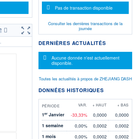
Message d'information
Pas de transaction disponible
Consulter les dernières transactions de la
journée
DERNIÈRES ACTUALITÉS
.
Message d'information
Aucune donnée n'est actuellement
disponible.
Toutes les actualités à propos de ZHEJIANG DASH
DONNÉES HISTORIQUES
VAR.
+ HAUT
+ BAS
PÉRIODE
er
1
Janvier
-33,33%
0,0000
0,0000
1 semaine
0,00%
0,0002
0,0002
1 mois
0,00%
0,0002
0,0002