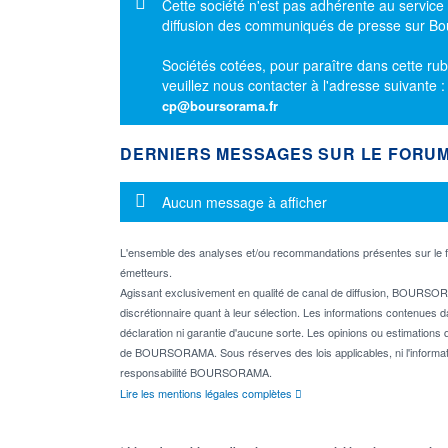
Message d'information
Cette société n'est pas adhérente au service
diffusion des communiqués de presse sur B
Sociétés cotées, pour paraître dans cette rub
veuillez nous contacter à l'adresse suivante 
cp@boursorama.fr
DERNIERS MESSAGES SUR LE FORU
Message d'information
Aucun message à afficher
L'ensemble des analyses et/ou recommandations présentes sur l
émetteurs.
Agissant exclusivement en qualité de canal de diffusion, BOURSORA
discrétionnaire quant à leur sélection. Les informations contenues 
déclaration ni garantie d'aucune sorte. Les opinions ou estimations q
de BOURSORAMA. Sous réserves des lois applicables, ni l'informati
responsabilité BOURSORAMA.
Lire les mentions légales complètes