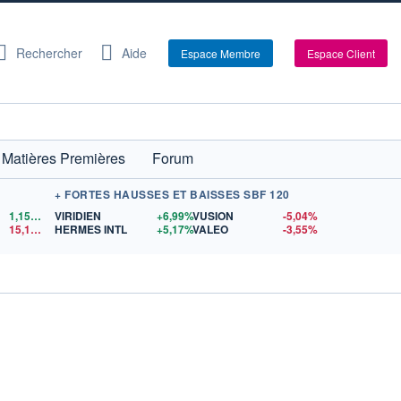
Rechercher
Aide
Espace Membre
Espace Client
Matières Premières
Forum
+ FORTES HAUSSES ET BAISSES SBF 120
1,1524
$US
VIRIDIEN
+6,99%
VUSION
-5,04%
15,15
$US
HERMES INTL
+5,17%
VALEO
-3,55%