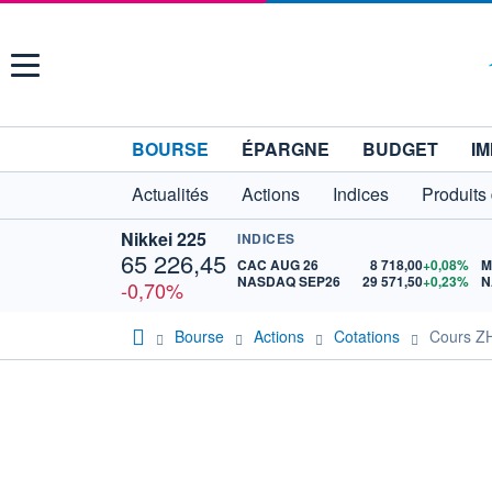
Menu
BOURSE
ÉPARGNE
BUDGET
IM
Actualités
Actions
Indices
Produits
Nikkei 225
INDICES
65 226,45
CAC AUG 26
8 718,00
+0,08%
M
NASDAQ SEP26
29 571,50
+0,23%
N
-0,70%
Bourse
Actions
Cotations
Cours Z