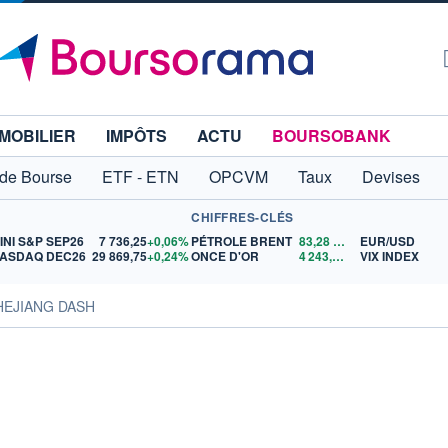
MOBILIER
IMPÔTS
ACTU
BOURSOBANK
 de Bourse
ETF - ETN
OPCVM
Taux
Devises
CHIFFRES-CLÉS
INI S&P SEP26
7 736,25
+0,06%
PÉTROLE BRENT
83,28
$US
EUR/USD
ASDAQ DEC26
29 869,75
+0,24%
ONCE D'OR
4 243,45
$US
VIX INDEX
HEJIANG DASH