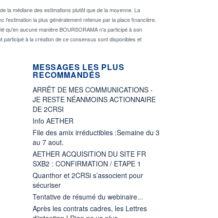
de la médiane des estimations plutôt que de la moyenne. La
 l'estimation la plus généralement retenue par la place financière.
rappelé qu'en aucune manière BOURSORAMA n'a participé à son
nt participé à la création de ce consensus sont disponibles et
MESSAGES LES PLUS
RECOMMANDÉS
ARRÊT DE MES COMMUNICATIONS -
JE RESTE NÉANMOINS ACTIONNAIRE
DE 2CRSI
Info AETHER
File des amix irréductibles :Semaine du 3
au 7 aout.
AETHER ACQUISITION DU SITE FR
SXB2 : CONFIRMATION / ETAPE 1
Quanthor et 2CRSi s’associent pour
sécuriser
Tentative de résumé du webinaire...
Après les contrats cadres, les Lettres
d'intention ! Rien ne va plus.