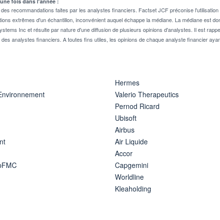
 une fois dans l'année :
 recommandations faites par les analystes financiers. Factset JCF préconise l'utilisation 
tions extrêmes d'un échantillon, inconvénient auquel échappe la médiane. La médiane est donc
stems Inc et résulte par nature d'une diffusion de plusieurs opinions d'analystes. Il est 
n des analystes financiers. A toutes fins utiles, les opinions de chaque analyste financier aya
Hermes
 Environnement
Valerio Therapeutics
Pernod Ricard
Ubisoft
Airbus
nt
Air Liquide
Accor
ipFMC
Capgemini
Worldline
Kleaholding