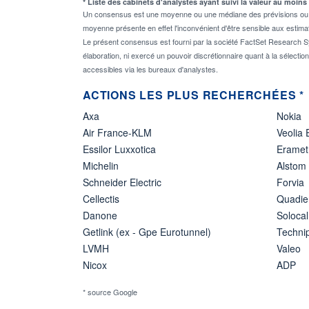
* Liste des cabinets d'analystes ayant suivi la valeur au moins
Un consensus est une moyenne ou une médiane des prévisions ou des
moyenne présente en effet l'inconvénient d'être sensible aux estima
Le présent consensus est fourni par la société FactSet Research Sy
élaboration, ni exercé un pouvoir discrétionnaire quant à la sélectio
accessibles via les bureaux d'analystes.
ACTIONS LES PLUS RECHERCHÉES *
Axa
Nokia
Air France-KLM
Veolia
Essilor Luxxotica
Eramet
Michelin
Alstom
Schneider Electric
Forvia
Cellectis
Quadie
Danone
Solocal
Getlink (ex - Gpe Eurotunnel)
Techn
LVMH
Valeo
Nicox
ADP
* source Google