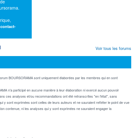
 de
oursorama.
rique,
:
contact-
M
Voir tous les forums
e forum BOURSORAMA sont uniquement élaborées par les membres qui en sont
MA n'a participé en aucune manière à leur élaboration ni exercé aucun pouvoir
dans ces analyses et/ou recommandations ont été retranscrites "en l'état", sans
ui y sont exprimées sont celles de leurs auteurs et ne sauraient refléter le point de vue
on contenue, ni les analyses qui y sont exprimées ne sauraient engager la