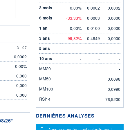
3 mois
0,00%
0,0002
0,0002
6 mois
-33,33%
0,0003
0,0000
1 an
0,00%
0,0100
0,0000
3 ans
-99,82%
0,4849
0,0000
31 JULY
31-07
5 ans
-
-
-
0,0002
10 ans
-
-
-
0,00%
MM20
-
0,000
MM50
0,0098
0,000
MM100
0,0990
0,000
RSI14
76,9200
-
DERNIÈRES ANALYSES
8/26*
Message d'information
Aucune donnée n'est actuellement