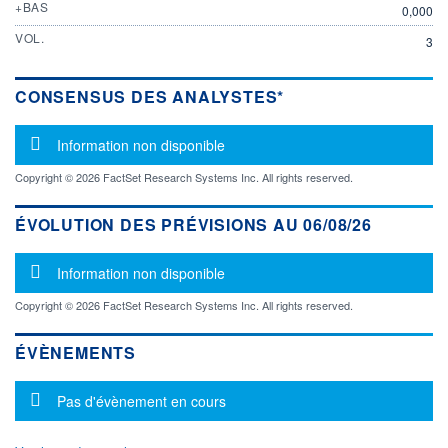
+BAS
0,000
VOL.
3
CONSENSUS DES ANALYSTES*
Message d'information
Information non disponible
Copyright © 2026 FactSet Research Systems Inc. All rights reserved.
ÉVOLUTION DES PRÉVISIONS AU 06/08/26
Message d'information
Information non disponible
Copyright © 2026 FactSet Research Systems Inc. All rights reserved.
ÉVÈNEMENTS
Message d'information
Pas d'évènement en cours