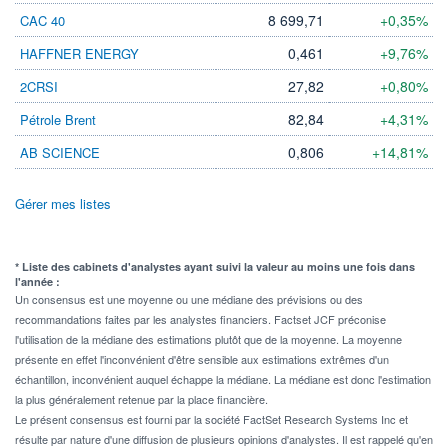
8 699,71
+0,35%
CAC 40
0,461
+9,76%
HAFFNER ENERGY
27,82
+0,80%
2CRSI
82,84
+4,31%
Pétrole Brent
0,806
+14,81%
AB SCIENCE
Gérer mes listes
* Liste des cabinets d'analystes ayant suivi la valeur au moins une fois dans
l'année :
Un consensus est une moyenne ou une médiane des prévisions ou des
recommandations faites par les analystes financiers. Factset JCF préconise
l'utilisation de la médiane des estimations plutôt que de la moyenne. La moyenne
présente en effet l'inconvénient d'être sensible aux estimations extrêmes d'un
échantillon, inconvénient auquel échappe la médiane. La médiane est donc l'estimation
la plus généralement retenue par la place financière.
Le présent consensus est fourni par la société FactSet Research Systems Inc et
résulte par nature d'une diffusion de plusieurs opinions d'analystes. Il est rappelé qu'en