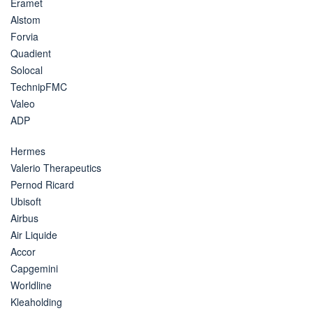
Eramet
Alstom
Forvia
Quadient
Solocal
TechnipFMC
Valeo
ADP
Hermes
Valerio Therapeutics
Pernod Ricard
Ubisoft
Airbus
Air Liquide
Accor
Capgemini
Worldline
Kleaholding