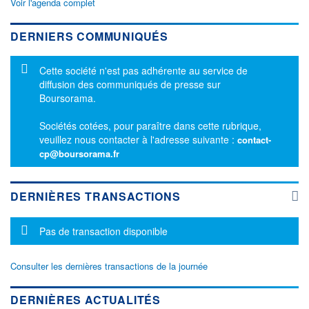
Voir l'agenda complet
DERNIERS COMMUNIQUÉS
Message d'information
Cette société n'est pas adhérente au service de
diffusion des communiqués de presse sur
Boursorama.
Sociétés cotées, pour paraître dans cette rubrique,
veuillez nous contacter à l'adresse suivante :
contact-
cp@boursorama.fr
DERNIÈRES TRANSACTIONS
Message d'information
Pas de transaction disponible
Consulter les dernières transactions de la journée
DERNIÈRES ACTUALITÉS