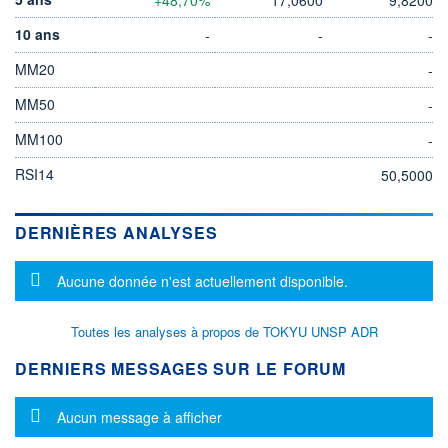
10 ans
-
-
-
MM20
-
MM50
-
MM100
-
RSI14
50,5000
DERNIÈRES ANALYSES
Message d'information
Aucune donnée n'est actuellement disponible.
Toutes les analyses à propos de TOKYU UNSP ADR
DERNIERS MESSAGES SUR LE FORUM
Message d'information
Aucun message à afficher