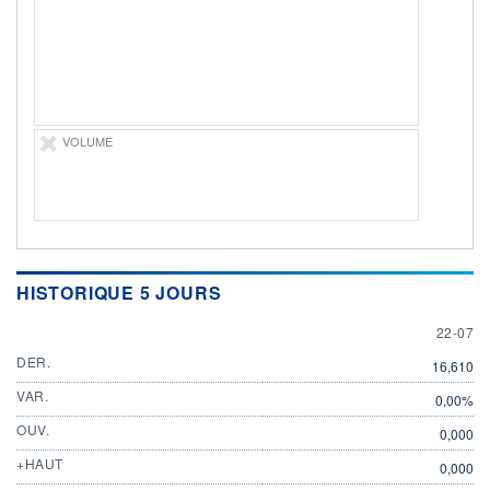
ÉLIGIBILITÉ
Non éligible
Boursobank
+ PORTEFEUILLE
+ LISTE
VOLUME
HISTORIQUE 5 JOURS
22 JULY
22-07
DER.
16,610
VAR.
0,00%
OUV.
0,000
+HAUT
0,000