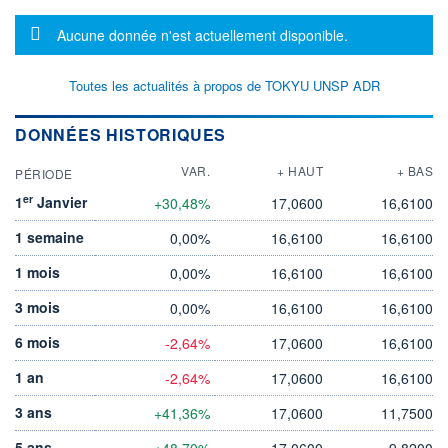
Message d'information
Aucune donnée n'est actuellement disponible.
Toutes les actualités à propos de TOKYU UNSP ADR
DONNÉES HISTORIQUES
VAR.
+ HAUT
+ BAS
PÉRIODE
er
1
Janvier
+30,48%
17,0600
16,6100
1 semaine
0,00%
16,6100
16,6100
1 mois
0,00%
16,6100
16,6100
3 mois
0,00%
16,6100
16,6100
6 mois
-2,64%
17,0600
16,6100
1 an
-2,64%
17,0600
16,6100
3 ans
+41,36%
17,0600
11,7500
5 ans
+48,70%
17,0600
9,8200