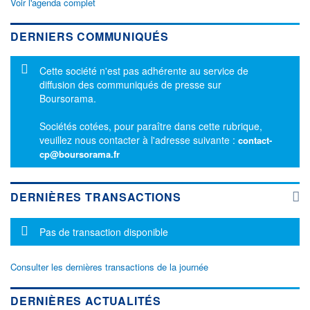
Voir l'agenda complet
DERNIERS COMMUNIQUÉS
Message d'information
Cette société n'est pas adhérente au service de
diffusion des communiqués de presse sur
Boursorama.
Sociétés cotées, pour paraître dans cette rubrique,
veuillez nous contacter à l'adresse suivante :
contact-
cp@boursorama.fr
DERNIÈRES TRANSACTIONS
Message d'information
Pas de transaction disponible
Consulter les dernières transactions de la journée
DERNIÈRES ACTUALITÉS