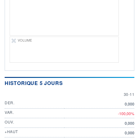
ÉLIGIBILITÉ
Non éligible
Boursobank
+ PORTEFEUILLE
+ LISTE
VOLUME
HISTORIQUE 5 JOURS
30 NOV
30-11
DER.
0,000
VAR.
-100,00%
OUV.
0,000
+HAUT
0,000