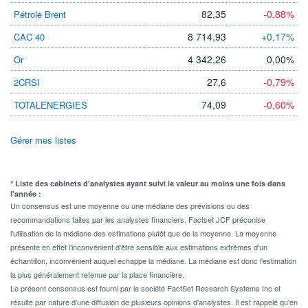
82,35
-0,88%
Pétrole Brent
8 714,93
+0,17%
CAC 40
4 342,26
0,00%
Or
27,6
-0,79%
2CRSI
74,09
-0,60%
TOTALENERGIES
Gérer mes listes
* Liste des cabinets d'analystes ayant suivi la valeur au moins une fois dans
l'année :
Un consensus est une moyenne ou une médiane des prévisions ou des
recommandations faites par les analystes financiers. Factset JCF préconise
l'utilisation de la médiane des estimations plutôt que de la moyenne. La moyenne
présente en effet l'inconvénient d'être sensible aux estimations extrêmes d'un
échantillon, inconvénient auquel échappe la médiane. La médiane est donc l'estimation
la plus généralement retenue par la place financière.
Le présent consensus est fourni par la société FactSet Research Systems Inc et
résulte par nature d'une diffusion de plusieurs opinions d'analystes. Il est rappelé qu'en