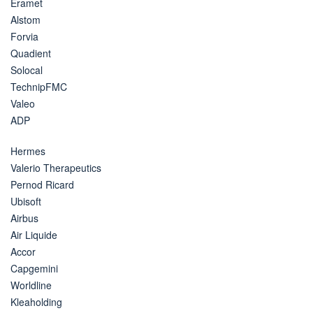
Eramet
Alstom
Forvia
Quadient
Solocal
TechnipFMC
Valeo
ADP
Hermes
Valerio Therapeutics
Pernod Ricard
Ubisoft
Airbus
Air Liquide
Accor
Capgemini
Worldline
Kleaholding