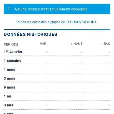
Message d'information
Aucune donnée n'est actuellement disponible.
Toutes les actualités à propos de TECHNOVATOR INTL
DONNÉES HISTORIQUES
VAR.
+ HAUT
+ BAS
PÉRIODE
er
1
Janvier
-
-
-
1 semaine
-
-
-
1 mois
-
-
-
3 mois
-
-
-
6 mois
-
-
-
1 an
-
-
-
3 ans
-
-
-
5 ans
-
-
-