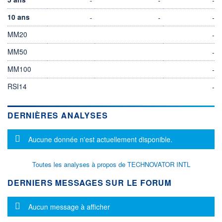
10 ans
-
-
-
MM20
-
MM50
-
MM100
-
RSI14
-
DERNIÈRES ANALYSES
Message d'information
Aucune donnée n'est actuellement disponible.
Toutes les analyses à propos de TECHNOVATOR INTL
DERNIERS MESSAGES SUR LE FORUM
Message d'information
Aucun message à afficher