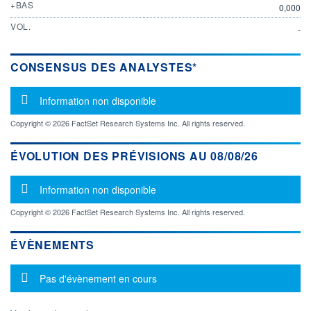
+BAS
0,000
VOL.
-
CONSENSUS DES ANALYSTES*
Message d'information
Information non disponible
Copyright © 2026 FactSet Research Systems Inc. All rights reserved.
ÉVOLUTION DES PRÉVISIONS AU 08/08/26
Message d'information
Information non disponible
Copyright © 2026 FactSet Research Systems Inc. All rights reserved.
ÉVÈNEMENTS
Message d'information
Pas d'évènement en cours