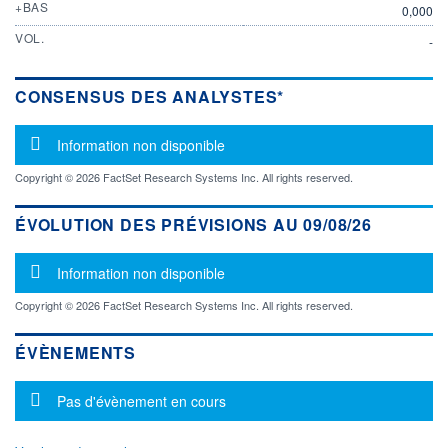
+BAS
0,000
VOL.
-
CONSENSUS DES ANALYSTES*
Message d'information
Information non disponible
Copyright © 2026 FactSet Research Systems Inc. All rights reserved.
ÉVOLUTION DES PRÉVISIONS AU 09/08/26
Message d'information
Information non disponible
Copyright © 2026 FactSet Research Systems Inc. All rights reserved.
ÉVÈNEMENTS
Message d'information
Pas d'évènement en cours