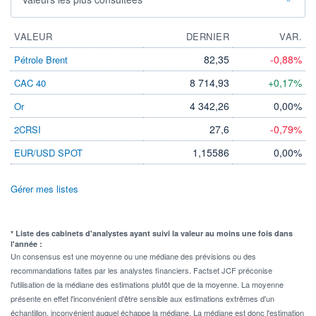
VALEUR
DERNIER
VAR.
82,35
-0,88%
Pétrole Brent
8 714,93
+0,17%
CAC 40
4 342,26
0,00%
Or
27,6
-0,79%
2CRSI
1,15586
0,00%
EUR/USD SPOT
Gérer mes listes
* Liste des cabinets d'analystes ayant suivi la valeur au moins une fois dans
l'année :
Un consensus est une moyenne ou une médiane des prévisions ou des
recommandations faites par les analystes financiers. Factset JCF préconise
l'utilisation de la médiane des estimations plutôt que de la moyenne. La moyenne
présente en effet l'inconvénient d'être sensible aux estimations extrêmes d'un
échantillon, inconvénient auquel échappe la médiane. La médiane est donc l'estimation