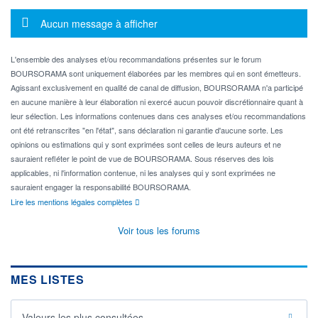
Message d'information
Aucun message à afficher
L'ensemble des analyses et/ou recommandations présentes sur le forum
BOURSORAMA sont uniquement élaborées par les membres qui en sont émetteurs.
Agissant exclusivement en qualité de canal de diffusion, BOURSORAMA n'a participé
en aucune manière à leur élaboration ni exercé aucun pouvoir discrétionnaire quant à
leur sélection. Les informations contenues dans ces analyses et/ou recommandations
ont été retranscrites "en l'état", sans déclaration ni garantie d'aucune sorte. Les
opinions ou estimations qui y sont exprimées sont celles de leurs auteurs et ne
sauraient refléter le point de vue de BOURSORAMA. Sous réserves des lois
applicables, ni l'information contenue, ni les analyses qui y sont exprimées ne
sauraient engager la responsabilité BOURSORAMA.
Lire les mentions légales complètes
Voir tous les forums
MES LISTES
Valeurs les plus consultées