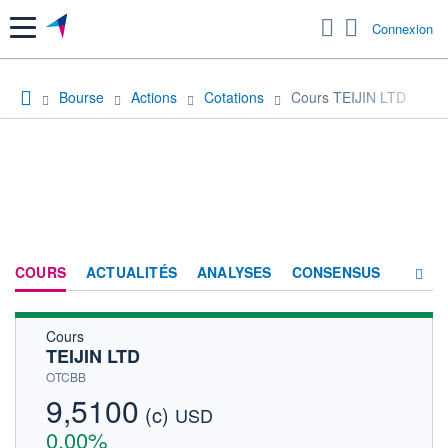
Menu
Connexion
Bourse
Actions
Cotations
Cours TEIJIN LTD
COURS
ACTUALITÉS
ANALYSES
CONSENSUS
Cours
SOCIÉTÉ
TEIJIN LTD
HISTORIQUE
OTCBB
9,5100
(c)
ACTIONNAIRES
USD
0,00%