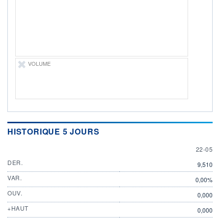
22.05.26 / 21:43:21
ÉLIGIBILITÉ
Non éligible
Boursobank
+ PORTEFEUILLE
+ LISTE
VOLUME
HISTORIQUE 5 JOURS
22 MAY
22-05
DER.
9,510
VAR.
0,00%
OUV.
0,000
+HAUT
0,000