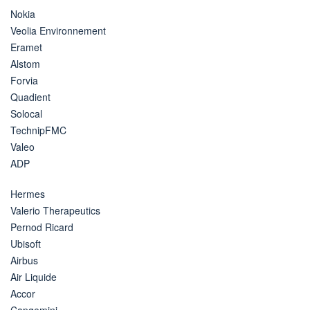
Nokia
Veolia Environnement
Eramet
Alstom
Forvia
Quadient
Solocal
TechnipFMC
Valeo
ADP
Hermes
Valerio Therapeutics
Pernod Ricard
Ubisoft
Airbus
Air Liquide
Accor
Capgemini