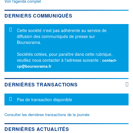
Voir l'agenda complet
DERNIERS COMMUNIQUÉS
Message d'information
Cette société n'est pas adhérente au service de
diffusion des communiqués de presse sur
Boursorama.
Sociétés cotées, pour paraître dans cette rubrique,
veuillez nous contacter à l'adresse suivante :
contact-
cp@boursorama.fr
DERNIÈRES TRANSACTIONS
Message d'information
Pas de transaction disponible
Consulter les dernières transactions de la journée
DERNIÈRES ACTUALITÉS