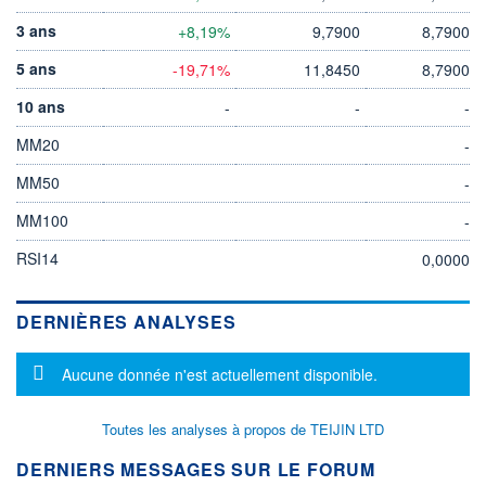
3 ans
+8,19%
9,7900
8,7900
5 ans
-19,71%
11,8450
8,7900
10 ans
-
-
-
MM20
-
MM50
-
MM100
-
RSI14
0,0000
DERNIÈRES ANALYSES
Message d'information
Aucune donnée n'est actuellement disponible.
Toutes les analyses à propos de TEIJIN LTD
DERNIERS MESSAGES SUR LE FORUM