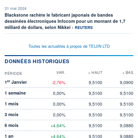
31 mai 2024
Blackstone rachète le fabricant japonais de bandes
dessinées électroniques Infocom pour un montant de 1,7
information fournie par
milliard de dollars, selon Nikkei
•
REUTERS
Toutes les actualités à propos de TEIJIN LTD
DONNÉES HISTORIQUES
VAR.
+ HAUT
+ BAS
PÉRIODE
er
1
Janvier
-2,76%
9,5100
9,0900
1 semaine
0,00%
9,5100
9,5100
1 mois
0,00%
9,5100
9,5100
3 mois
0,00%
9,5100
9,5100
6 mois
+4,64%
9,5100
9,0880
1 an
+4,64%
9,5100
9,0880