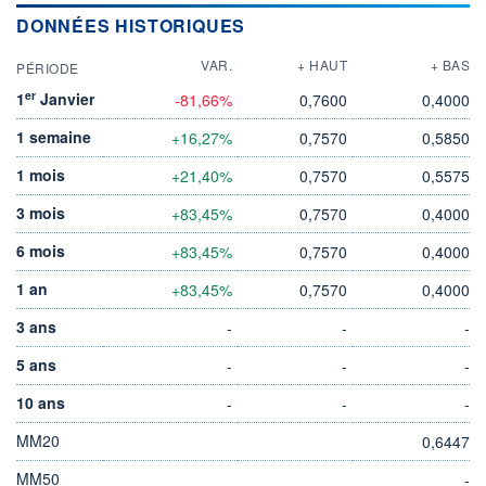
DONNÉES HISTORIQUES
VAR.
+ HAUT
+ BAS
PÉRIODE
er
1
Janvier
-81,66%
0,7600
0,4000
1 semaine
+16,27%
0,7570
0,5850
1 mois
+21,40%
0,7570
0,5575
3 mois
+83,45%
0,7570
0,4000
6 mois
+83,45%
0,7570
0,4000
1 an
+83,45%
0,7570
0,4000
3 ans
-
-
-
5 ans
-
-
-
10 ans
-
-
-
MM20
0,6447
MM50
-