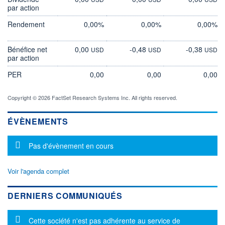
par action
Rendement
0,00%
0,00%
0,00%
Bénéfice net
0,00
-0,48
-0,38
USD
USD
USD
par action
PER
0,00
0,00
0,00
Copyright © 2026 FactSet Research Systems Inc. All rights reserved.
ÉVÈNEMENTS
Message d'information
Pas d'évènement en cours
Voir l'agenda complet
DERNIERS COMMUNIQUÉS
Message d'information
Cette société n'est pas adhérente au service de