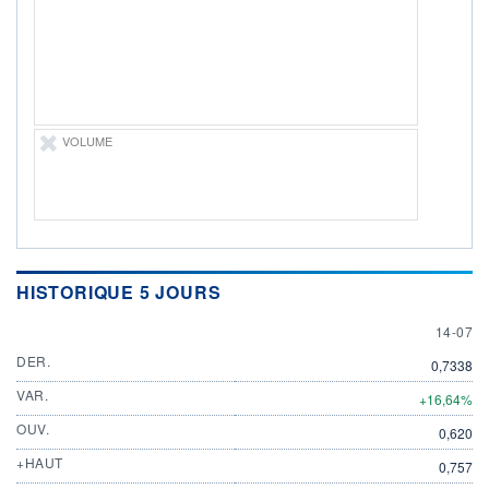
ÉLIGIBILITÉ
Non éligible
Boursobank
+ PORTEFEUILLE
+ LISTE
VOLUME
HISTORIQUE 5 JOURS
14 JULY
14-07
DER.
0,7338
VAR.
+16,64%
OUV.
0,620
+HAUT
0,757