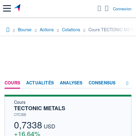
Menu
Connexion
Bourse
Actions
Cotations
Cours TECTONIC META
COURS
ACTUALITÉS
ANALYSES
CONSENSUS
Cours
SOCIÉTÉ
TECTONIC METALS
HISTORIQUE
OTCBB
0,7338
ACTIONNAIRES
USD
+16,64%