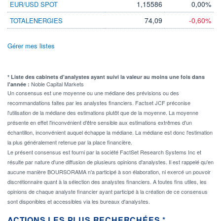
1,15586
0,00%
EUR/USD SPOT
74,09
-0,60%
TOTALENERGIES
Gérer mes listes
* Liste des cabinets d'analystes ayant suivi la valeur au moins une fois dans
Noble Capital Markets
l'année :
Un consensus est une moyenne ou une médiane des prévisions ou des
recommandations faites par les analystes financiers. Factset JCF préconise
l'utilisation de la médiane des estimations plutôt que de la moyenne. La moyenne
présente en effet l'inconvénient d'être sensible aux estimations extrêmes d'un
échantillon, inconvénient auquel échappe la médiane. La médiane est donc l'estimation
la plus généralement retenue par la place financière.
Le présent consensus est fourni par la société FactSet Research Systems Inc et
résulte par nature d'une diffusion de plusieurs opinions d'analystes. Il est rappelé qu'en
aucune manière BOURSORAMA n'a participé à son élaboration, ni exercé un pouvoir
discrétionnaire quant à la sélection des analystes financiers. A toutes fins utiles, les
opinions de chaque analyste financier ayant participé à la création de ce consensus
sont disponibles et accessibles via les bureaux d'analystes.
ACTIONS LES PLUS RECHERCHÉES *