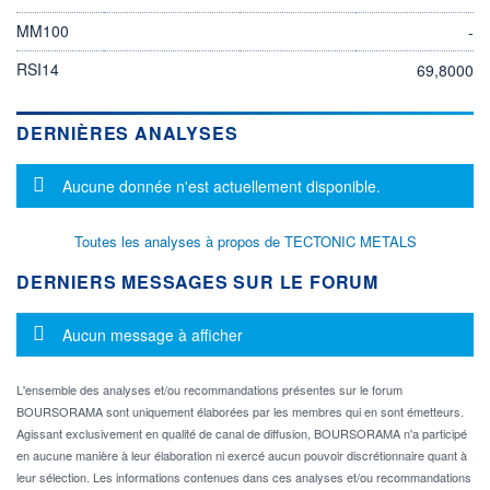
MM100
-
RSI14
69,8000
DERNIÈRES ANALYSES
Message d'information
Aucune donnée n'est actuellement disponible.
Toutes les analyses à propos de TECTONIC METALS
DERNIERS MESSAGES SUR LE FORUM
Message d'information
Aucun message à afficher
L'ensemble des analyses et/ou recommandations présentes sur le forum
BOURSORAMA sont uniquement élaborées par les membres qui en sont émetteurs.
Agissant exclusivement en qualité de canal de diffusion, BOURSORAMA n'a participé
en aucune manière à leur élaboration ni exercé aucun pouvoir discrétionnaire quant à
leur sélection. Les informations contenues dans ces analyses et/ou recommandations