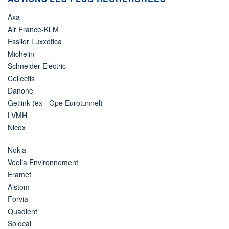
Axa
Air France-KLM
Essilor Luxxotica
Michelin
Schneider Electric
Cellectis
Danone
Getlink (ex - Gpe Eurotunnel)
LVMH
Nicox
Nokia
Veolia Environnement
Eramet
Alstom
Forvia
Quadient
Solocal