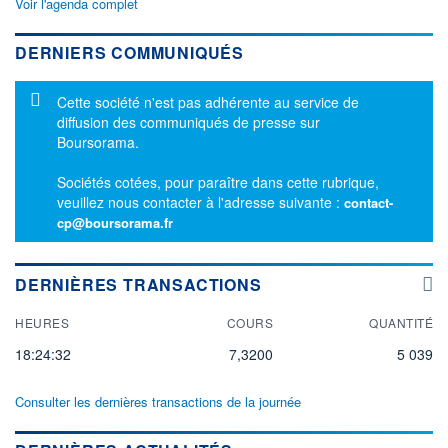
Voir l'agenda complet
DERNIERS COMMUNIQUÉS
Message d'information
Cette société n'est pas adhérente au service de
diffusion des communiqués de presse sur
Boursorama.
Sociétés cotées, pour paraître dans cette rubrique,
veuillez nous contacter à l'adresse suivante :
contact-
cp@boursorama.fr
DERNIÈRES TRANSACTIONS
HEURES
COURS
QUANTITÉ
18:24:32
7,3200
5 039
Consulter les dernières transactions de la journée