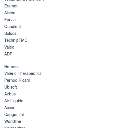
Eramet
Alstom
Forvia
Quadient
Solocal
TechnipFMC
Valeo
ADP
Hermes
Valerio Therapeutics
Pernod Ricard
Ubisoft
Airbus
Air Liquide
Accor
Capgemini
Worldline
Kleaholding