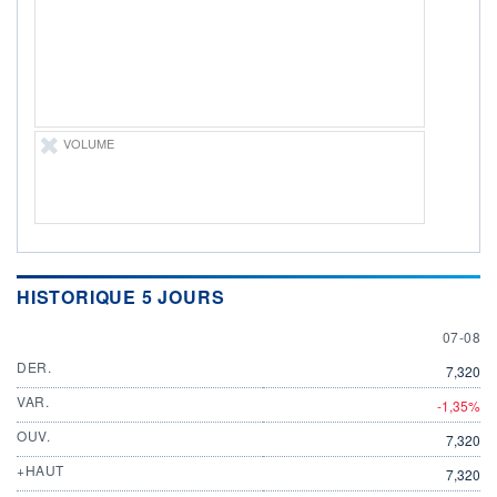
07.08.26 / 18:24:32
ÉLIGIBILITÉ
Non éligible
Boursobank
+ PORTEFEUILLE
+ LISTE
VOLUME
HISTORIQUE 5 JOURS
7 AUGU
07-08
DER.
7,320
VAR.
-1,35%
OUV.
7,320
+HAUT
7,320