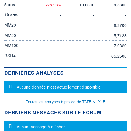
5 ans
-28,93%
10,6600
4,3300
10 ans
-
-
-
MM20
6,3700
MM50
5,7128
MM100
7,0329
RSI14
85,2500
DERNIÈRES ANALYSES
Message d'information
Aucune donnée n'est actuellement disponible.
Toutes les analyses à propos de TATE & LYLE
DERNIERS MESSAGES SUR LE FORUM
Message d'information
Aucun message à afficher