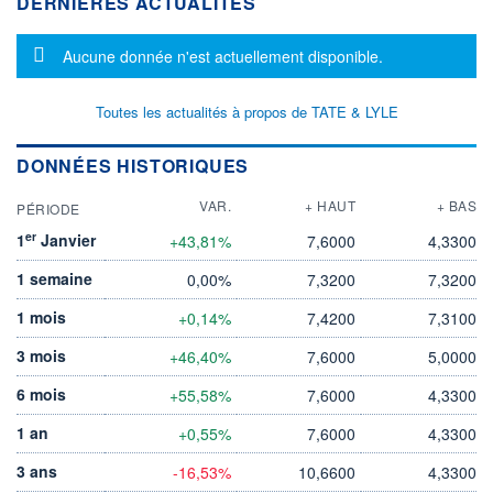
DERNIÈRES ACTUALITÉS
Message d'information
Aucune donnée n'est actuellement disponible.
Toutes les actualités à propos de TATE & LYLE
DONNÉES HISTORIQUES
VAR.
+ HAUT
+ BAS
PÉRIODE
er
1
Janvier
+43,81%
7,6000
4,3300
1 semaine
0,00%
7,3200
7,3200
1 mois
+0,14%
7,4200
7,3100
3 mois
+46,40%
7,6000
5,0000
6 mois
+55,58%
7,6000
4,3300
1 an
+0,55%
7,6000
4,3300
3 ans
-16,53%
10,6600
4,3300