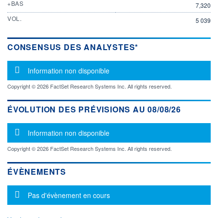
+BAS
7,320
VOL.
5 039
CONSENSUS DES ANALYSTES*
Message d'information
Information non disponible
Copyright © 2026 FactSet Research Systems Inc. All rights reserved.
ÉVOLUTION DES PRÉVISIONS AU 08/08/26
Message d'information
Information non disponible
Copyright © 2026 FactSet Research Systems Inc. All rights reserved.
ÉVÈNEMENTS
Message d'information
Pas d'évènement en cours