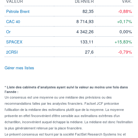
VALEUR
DERNIER
VAR.
82,35
-0,88%
Pétrole Brent
8 714,93
+0,17%
CAC 40
4 342,26
0,00%
Or
133,11
+15,83%
SPACEX
27,6
-0,79%
2CRSI
Gérer mes listes
* Liste des cabinets d'analystes ayant suivi la valeur au moins une fois dans
l'année :
Un consensus est une moyenne ou une médiane des prévisions ou des
recommandations faites par les analystes financiers. Factset JCF préconise
l'utilisation de la médiane des estimations plutôt que de la moyenne. La moyenne
présente en effet l'inconvénient d'être sensible aux estimations extrêmes d'un
échantillon, inconvénient auquel échappe la médiane. La médiane est donc l'estimation
la plus généralement retenue par la place financière.
Le présent consensus est fourni par la société FactSet Research Systems Inc et