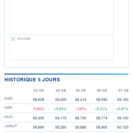
LIMITE À LA
LIMITE À LA
BAISSE
HAUSSE
0,0000
0,0000
RENDEMENT
PER ESTIMÉ
ESTIMÉ 2026
2026
-
-
DERNIER
VOLUME
ÉCHANGE
07.08.26 / 21:38:59
ÉLIGIBILITÉ
Non éligible
Boursobank
+ PORTEFEUILLE
+ LISTE
HISTORIQUE 5 JOURS
3 AUGUST
4 AUGUST
5 AUGUST
6 AUGUST
7 AUGU
03-08
04-08
05-08
06-08
07-08
DER.
58,628
59,000
58,410
58,590
59,160
VAR.
-0,94%
+0,63%
-1,00%
+0,31%
+0,97%
OUV.
59,305
59,170
58,730
58,774
59,100
+HAUT
59,690
59,260
59,880
58,900
60,120