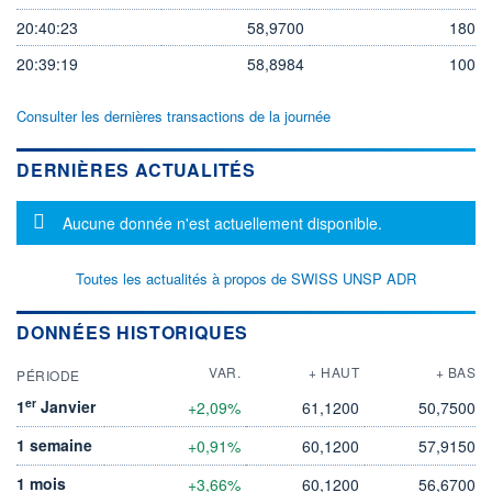
20:40:23
58,9700
180
20:39:19
58,8984
100
Consulter les dernières transactions de la journée
DERNIÈRES ACTUALITÉS
Message d'information
Aucune donnée n'est actuellement disponible.
Toutes les actualités à propos de SWISS UNSP ADR
DONNÉES HISTORIQUES
VAR.
+ HAUT
+ BAS
PÉRIODE
er
1
Janvier
+2,09%
61,1200
50,7500
1 semaine
+0,91%
60,1200
57,9150
1 mois
+3,66%
60,1200
56,6700