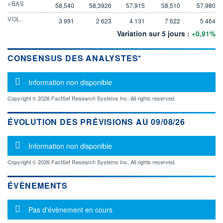
+BAS
58,540
58,3926
57,915
58,510
57,980
VOL.
3 991
2 623
4 131
7 622
5 464
Variation sur 5 jours :
+0,91%
CONSENSUS DES ANALYSTES*
Message d'information
Information non disponible
Copyright © 2026 FactSet Research Systems Inc. All rights reserved.
ÉVOLUTION DES PRÉVISIONS AU 09/08/26
Message d'information
Information non disponible
Copyright © 2026 FactSet Research Systems Inc. All rights reserved.
ÉVÈNEMENTS
Message d'information
Pas d'évènement en cours