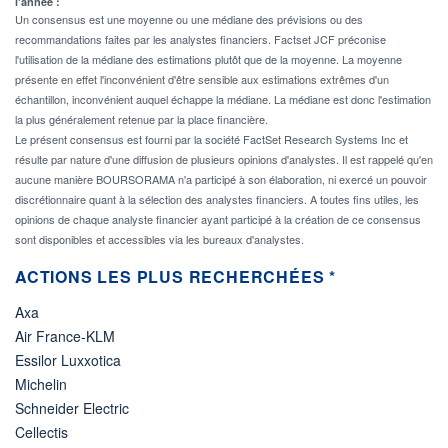
l'année :
Un consensus est une moyenne ou une médiane des prévisions ou des
recommandations faites par les analystes financiers. Factset JCF préconise
l'utilisation de la médiane des estimations plutôt que de la moyenne. La moyenne
présente en effet l'inconvénient d'être sensible aux estimations extrêmes d'un
échantillon, inconvénient auquel échappe la médiane. La médiane est donc l'estimation
la plus généralement retenue par la place financière.
Le présent consensus est fourni par la société FactSet Research Systems Inc et
résulte par nature d'une diffusion de plusieurs opinions d'analystes. Il est rappelé qu'en
aucune manière BOURSORAMA n'a participé à son élaboration, ni exercé un pouvoir
discrétionnaire quant à la sélection des analystes financiers. A toutes fins utiles, les
opinions de chaque analyste financier ayant participé à la création de ce consensus
sont disponibles et accessibles via les bureaux d'analystes.
ACTIONS LES PLUS RECHERCHÉES *
Axa
Air France-KLM
Essilor Luxxotica
Michelin
Schneider Electric
Cellectis