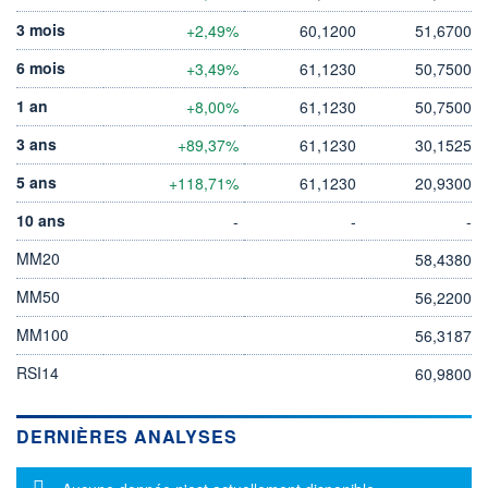
3 mois
+2,49%
60,1200
51,6700
6 mois
+3,49%
61,1230
50,7500
1 an
+8,00%
61,1230
50,7500
3 ans
+89,37%
61,1230
30,1525
5 ans
+118,71%
61,1230
20,9300
10 ans
-
-
-
MM20
58,4380
MM50
56,2200
MM100
56,3187
RSI14
60,9800
DERNIÈRES ANALYSES
Message d'information