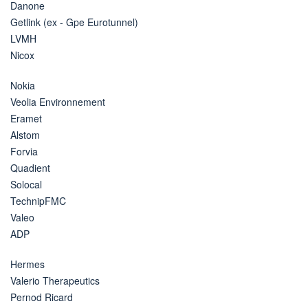
Danone
Getlink (ex - Gpe Eurotunnel)
LVMH
Nicox
Nokia
Veolia Environnement
Eramet
Alstom
Forvia
Quadient
Solocal
TechnipFMC
Valeo
ADP
Hermes
Valerio Therapeutics
Pernod Ricard