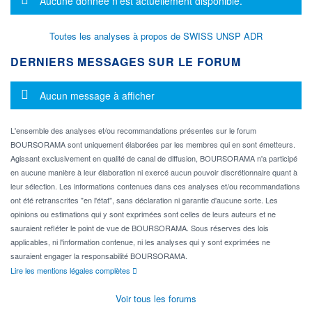
Aucune donnée n'est actuellement disponible.
Toutes les analyses à propos de SWISS UNSP ADR
DERNIERS MESSAGES SUR LE FORUM
Message d'information
Aucun message à afficher
L'ensemble des analyses et/ou recommandations présentes sur le forum
BOURSORAMA sont uniquement élaborées par les membres qui en sont émetteurs.
Agissant exclusivement en qualité de canal de diffusion, BOURSORAMA n'a participé
en aucune manière à leur élaboration ni exercé aucun pouvoir discrétionnaire quant à
leur sélection. Les informations contenues dans ces analyses et/ou recommandations
ont été retranscrites "en l'état", sans déclaration ni garantie d'aucune sorte. Les
opinions ou estimations qui y sont exprimées sont celles de leurs auteurs et ne
sauraient refléter le point de vue de BOURSORAMA. Sous réserves des lois
applicables, ni l'information contenue, ni les analyses qui y sont exprimées ne
sauraient engager la responsabilité BOURSORAMA.
Lire les mentions légales complètes
Voir tous les forums