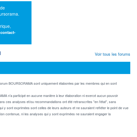
 de
oursorama.
rique,
:
contact-
M
Voir tous les forums
e forum BOURSORAMA sont uniquement élaborées par les membres qui en sont
MA n'a participé en aucune manière à leur élaboration ni exercé aucun pouvoir
dans ces analyses et/ou recommandations ont été retranscrites "en l'état", sans
ui y sont exprimées sont celles de leurs auteurs et ne sauraient refléter le point de vue
on contenue, ni les analyses qui y sont exprimées ne sauraient engager la