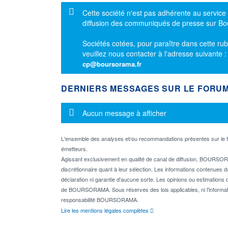
Message d'information
Cette société n'est pas adhérente au service
diffusion des communiqués de presse sur B
Sociétés cotées, pour paraître dans cette rub
veuillez nous contacter à l'adresse suivante 
cp@boursorama.fr
DERNIERS MESSAGES SUR LE FORU
Message d'information
Aucun message à afficher
L'ensemble des analyses et/ou recommandations présentes sur l
émetteurs.
Agissant exclusivement en qualité de canal de diffusion, BOURSORA
discrétionnaire quant à leur sélection. Les informations contenues 
déclaration ni garantie d'aucune sorte. Les opinions ou estimations q
de BOURSORAMA. Sous réserves des lois applicables, ni l'informati
responsabilité BOURSORAMA.
Lire les mentions légales complètes