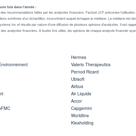
 une fois dans l'année :
 recommandations faites par les analystes financiers. Factset JCF préconise l'utilisation 
tions extrêmes d'un échantillon, inconvénient auquel échappe la médiane. La médiane est donc
stems Inc et résulte par nature d'une diffusion de plusieurs opinions d'analystes. Il est 
n des analystes financiers. A toutes fins utiles, les opinions de chaque analyste financier aya
Hermes
 Environnement
Valerio Therapeutics
Pernod Ricard
Ubisoft
Airbus
nt
Air Liquide
Accor
ipFMC
Capgemini
Worldline
Kleaholding