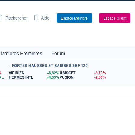
Rechercher
Aide
Espace Membre
Espace Client
Matières Premières
Forum
+ FORTES HAUSSES ET BAISSES SBF 120
1,1542
$US
VIRIDIEN
+6,82%
UBISOFT
-3,70%
9
$US
HERMES INTL
+4,33%
VUSION
-2,56%