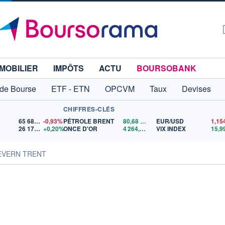
MOBILIER
IMPÔTS
ACTU
BOURSOBANK
 de Bourse
ETF - ETN
OPCVM
Taux
Devises
CHIFFRES-CLÉS
65 683,26
-0,93%
PÉTROLE BRENT
80,68
$US
EUR/USD
26 179,74
+0,20%
ONCE D'OR
4 264,41
$US
VIX INDEX
15,9
SEVERN TRENT