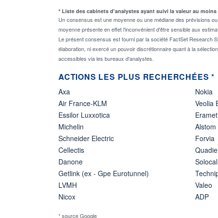
* Liste des cabinets d'analystes ayant suivi la valeur au moins
Un consensus est une moyenne ou une médiane des prévisions ou des
moyenne présente en effet l'inconvénient d'être sensible aux estima
Le présent consensus est fourni par la société FactSet Research Sy
élaboration, ni exercé un pouvoir discrétionnaire quant à la sélectio
accessibles via les bureaux d'analystes.
ACTIONS LES PLUS RECHERCHÉES *
Axa
Nokia
Air France-KLM
Veolia
Essilor Luxxotica
Eramet
Michelin
Alstom
Schneider Electric
Forvia
Cellectis
Quadie
Danone
Solocal
Getlink (ex - Gpe Eurotunnel)
Techn
LVMH
Valeo
Nicox
ADP
* source Google