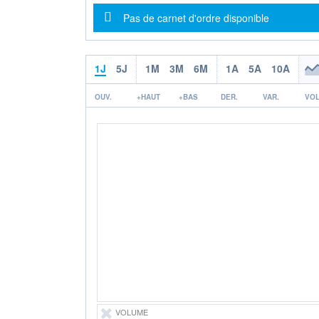
Message d'information
Pas de carnet d'ordre disponible
1J
5J
1M
3M
6M
1A
5A
10A
OUV.
+HAUT
+BAS
DER.
VAR.
VOL
VOLUME