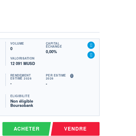
VOLUME
CAPITAL
ÉCHANGÉ
0
0,00%
VALORISATION
12 091 MUSD
RENDEMENT
PER ESTIMÉ
ESTIMÉ 2026
2026
-
-
ÉLIGIBILITÉ
Non éligible
Boursobank
ACHETER
VENDRE