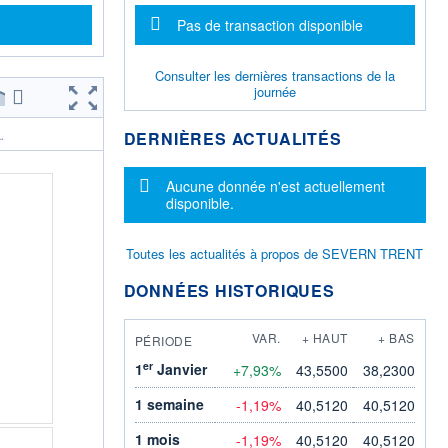
Message d'information
Pas de transaction disponible
Consulter les dernières transactions de la
journée
DERNIÈRES ACTUALITÉS
.
Message d'information
Aucune donnée n'est actuellement
disponible.
Toutes les actualités à propos de SEVERN TRENT
DONNÉES HISTORIQUES
VAR.
+ HAUT
+ BAS
PÉRIODE
er
1
Janvier
+7,93%
43,5500
38,2300
1 semaine
-1,19%
40,5120
40,5120
1 mois
-1,19%
40,5120
40,5120