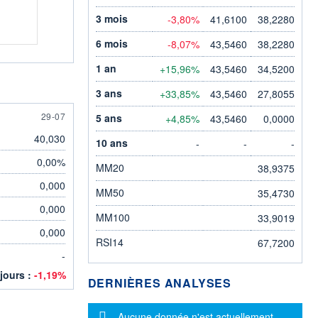
3 mois
-3,80%
41,6100
38,2280
6 mois
-8,07%
43,5460
38,2280
1 an
+15,96%
43,5460
34,5200
3 ans
+33,85%
43,5460
27,8055
29 JULY
29-07
5 ans
+4,85%
43,5460
0,0000
40,030
10 ans
-
-
-
0,00%
MM20
38,9375
0,000
MM50
35,4730
0,000
MM100
33,9019
0,000
RSI14
67,7200
-
 jours :
-1,19%
DERNIÈRES ANALYSES
Message d'information
Aucune donnée n'est actuellement