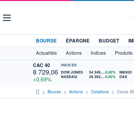
Menu
BOURSE
ÉPARGNE
BUDGET
IM
Actualités
Actions
Indices
Produits
CAC 40
INDICES
8 729,06
DOW JONES
54 349,12
0,00%
NIKKEI
NASDAQ
26 363,44
0,00%
DAX
+0,69%
Bourse
Actions
Cotations
Cours 