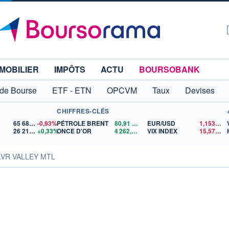
MOBILIER
IMPÔTS
ACTU
BOURSOBANK
 de Bourse
ETF - ETN
OPCVM
Taux
Devises
CHIFFRES-CLÉS
65 683,26
-0,93%
PÉTROLE BRENT
80,91
$US
EUR/USD
1,1536
$U
26 212,55
+0,33%
ONCE D'OR
4 262,70
$US
VIX INDEX
15,57
$US
LVR VALLEY MTL