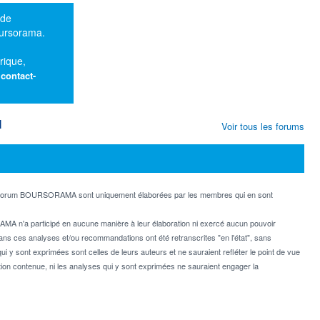
 de
oursorama.
rique,
:
contact-
M
Voir tous les forums
e forum BOURSORAMA sont uniquement élaborées par les membres qui en sont
MA n'a participé en aucune manière à leur élaboration ni exercé aucun pouvoir
dans ces analyses et/ou recommandations ont été retranscrites "en l'état", sans
ui y sont exprimées sont celles de leurs auteurs et ne sauraient refléter le point de vue
on contenue, ni les analyses qui y sont exprimées ne sauraient engager la