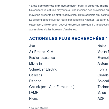
* Liste des cabinets d'analystes ayant suivi la valeur au moins
Un consensus est une moyenne ou une médiane des prévisions ou des
moyenne présente en effet l'inconvénient d'être sensible aux estima
Le présent consensus est fourni par la société FactSet Research Sy
élaboration, ni exercé un pouvoir discrétionnaire quant à la sélectio
accessibles via les bureaux d'analystes.
ACTIONS LES PLUS RECHERCHÉES *
Axa
Nokia
Air France-KLM
Veolia
Essilor Luxxotica
Eramet
Michelin
Alstom
Schneider Electric
Forvia
Cellectis
Quadie
Danone
Solocal
Getlink (ex - Gpe Eurotunnel)
Techn
LVMH
Valeo
Nicox
ADP
* source Google