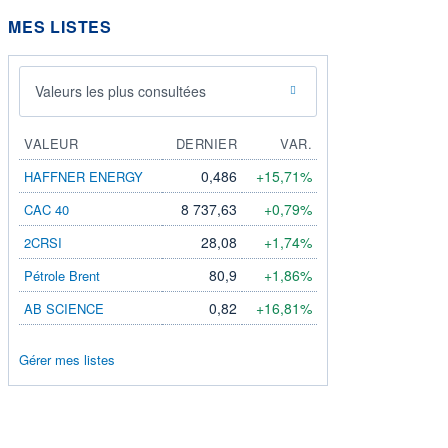
MES LISTES
Valeurs les plus consultées
VALEUR
DERNIER
VAR.
0,486
+15,71%
HAFFNER ENERGY
8 737,63
+0,79%
CAC 40
28,08
+1,74%
2CRSI
80,9
+1,86%
Pétrole Brent
0,82
+16,81%
AB SCIENCE
Gérer mes listes