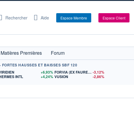
Rechercher
Aide
Espace Membre
Espace Client
Matières Premières
Forum
+ FORTES HAUSSES ET BAISSES SBF 120
S
VIRIDIEN
+6,93%
FORVIA (EX FAURECIA)
-3,12%
HERMES INTL
+4,24%
VUSION
-2,86%