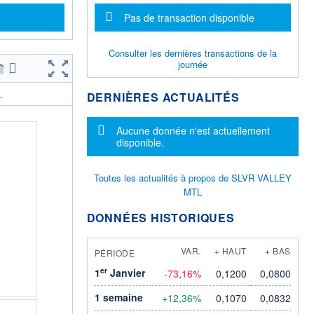
Message d'information
Pas de transaction disponible
Consulter les dernières transactions de la
journée
DERNIÈRES ACTUALITÉS
.
Message d'information
Aucune donnée n'est actuellement
disponible.
Toutes les actualités à propos de SLVR VALLEY
MTL
DONNÉES HISTORIQUES
VAR.
+ HAUT
+ BAS
PÉRIODE
er
1
Janvier
-73,16%
0,1200
0,0800
1 semaine
+12,36%
0,1070
0,0832