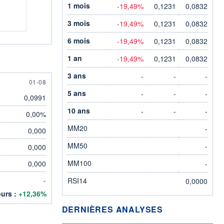
1 mois
-19,49%
0,1231
0,0832
3 mois
-19,49%
0,1231
0,0832
6 mois
-19,49%
0,1231
0,0832
1 an
-19,49%
0,1231
0,0832
3 ans
-
-
-
1 AUGUST
01-08
5 ans
-
-
-
0,0991
10 ans
-
-
-
0,00%
MM20
-
0,000
MM50
-
0,000
MM100
0,000
-
-
RSI14
0,0000
ours :
+12,36%
DERNIÈRES ANALYSES