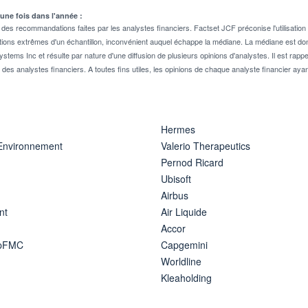
 une fois dans l'année :
 recommandations faites par les analystes financiers. Factset JCF préconise l'utilisation 
tions extrêmes d'un échantillon, inconvénient auquel échappe la médiane. La médiane est donc
stems Inc et résulte par nature d'une diffusion de plusieurs opinions d'analystes. Il est 
n des analystes financiers. A toutes fins utiles, les opinions de chaque analyste financier aya
Hermes
 Environnement
Valerio Therapeutics
Pernod Ricard
Ubisoft
Airbus
nt
Air Liquide
Accor
ipFMC
Capgemini
Worldline
Kleaholding