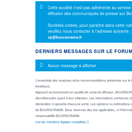
Message d'information
Cette société n'est pas adhérente au service
diffusion des communiqués de presse sur B
Sociétés cotées, pour paraître dans cette rub
veuillez nous contacter à l'adresse suivante 
cp@boursorama.fr
DERNIERS MESSAGES SUR LE FORU
Message d'information
Aucun message à afficher
L'ensemble des analyses et/ou recommandations présentes sur l
émetteurs.
Agissant exclusivement en qualité de canal de diffusion, BOURSORA
discrétionnaire quant à leur sélection. Les informations contenues 
déclaration ni garantie d'aucune sorte. Les opinions ou estimations q
de BOURSORAMA. Sous réserves des lois applicables, ni l'informati
responsabilité BOURSORAMA.
Lire les mentions légales complètes