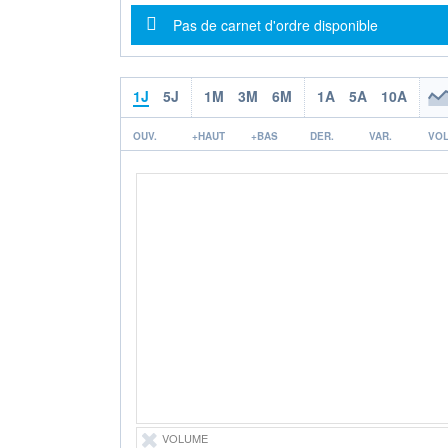
Message d'information
Pas de carnet d'ordre disponible
1J
5J
1M
3M
6M
1A
5A
10A
OUV.
+HAUT
+BAS
DER.
VAR.
VOL
VOLUME