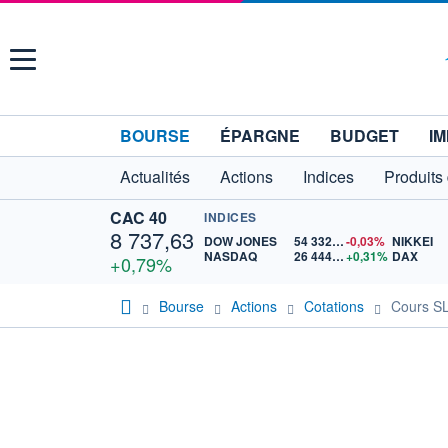
Menu
BOURSE
ÉPARGNE
BUDGET
IM
Actualités
Actions
Indices
Produits
CAC 40
INDICES
8 737,63
DOW JONES
54 332,49
-0,03%
NIKKEI
NASDAQ
26 444,10
+0,31%
DAX
+0,79%
Bourse
Actions
Cotations
Cours S