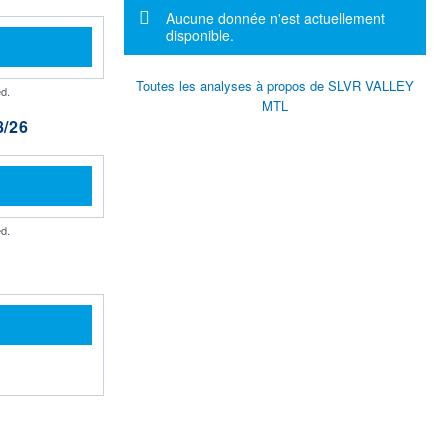
Message d'information
Aucune donnée n'est actuellement
disponible.
Toutes les analyses à propos de SLVR VALLEY
d.
MTL
/26
d.