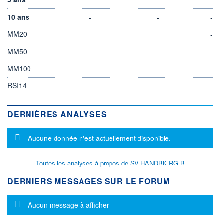
10 ans
-
-
-
MM20
-
MM50
-
MM100
-
RSI14
-
DERNIÈRES ANALYSES
Message d'information
Aucune donnée n'est actuellement disponible.
Toutes les analyses à propos de SV HANDBK RG-B
DERNIERS MESSAGES SUR LE FORUM
Message d'information
Aucun message à afficher