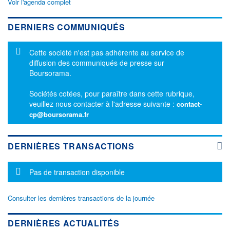
Voir l'agenda complet
DERNIERS COMMUNIQUÉS
Message d'information
Cette société n'est pas adhérente au service de
diffusion des communiqués de presse sur
Boursorama.
Sociétés cotées, pour paraître dans cette rubrique,
veuillez nous contacter à l'adresse suivante :
contact-
cp@boursorama.fr
DERNIÈRES TRANSACTIONS
Message d'information
Pas de transaction disponible
Consulter les dernières transactions de la journée
DERNIÈRES ACTUALITÉS