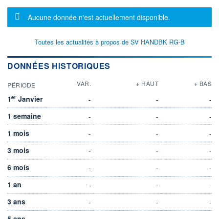
Message d'information
Aucune donnée n'est actuellement disponible.
Toutes les actualités à propos de SV HANDBK RG-B
DONNÉES HISTORIQUES
VAR.
+ HAUT
+ BAS
PÉRIODE
er
1
Janvier
-
-
-
1 semaine
-
-
-
1 mois
-
-
-
3 mois
-
-
-
6 mois
-
-
-
1 an
-
-
-
3 ans
-
-
-
5 ans
-
-
-