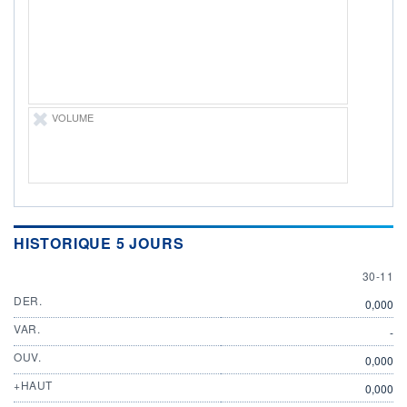
ÉLIGIBILITÉ
Non éligible
Boursobank
+ PORTEFEUILLE
+ LISTE
VOLUME
HISTORIQUE 5 JOURS
30 NOV
30-11
DER.
0,000
VAR.
-
OUV.
0,000
+HAUT
0,000