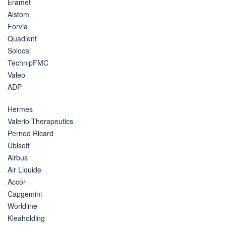
Eramet
Alstom
Forvia
Quadient
Solocal
TechnipFMC
Valeo
ADP
Hermes
Valerio Therapeutics
Pernod Ricard
Ubisoft
Airbus
Air Liquide
Accor
Capgemini
Worldline
Kleaholding