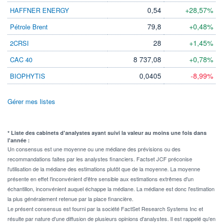
0,54
+28,57%
HAFFNER ENERGY
79,8
+0,48%
Pétrole Brent
28
+1,45%
2CRSI
8 737,08
+0,78%
CAC 40
0,0405
-8,99%
BIOPHYTIS
Gérer mes listes
* Liste des cabinets d'analystes ayant suivi la valeur au moins une fois dans
l'année :
Un consensus est une moyenne ou une médiane des prévisions ou des
recommandations faites par les analystes financiers. Factset JCF préconise
l'utilisation de la médiane des estimations plutôt que de la moyenne. La moyenne
présente en effet l'inconvénient d'être sensible aux estimations extrêmes d'un
échantillon, inconvénient auquel échappe la médiane. La médiane est donc l'estimation
la plus généralement retenue par la place financière.
Le présent consensus est fourni par la société FactSet Research Systems Inc et
résulte par nature d'une diffusion de plusieurs opinions d'analystes. Il est rappelé qu'en