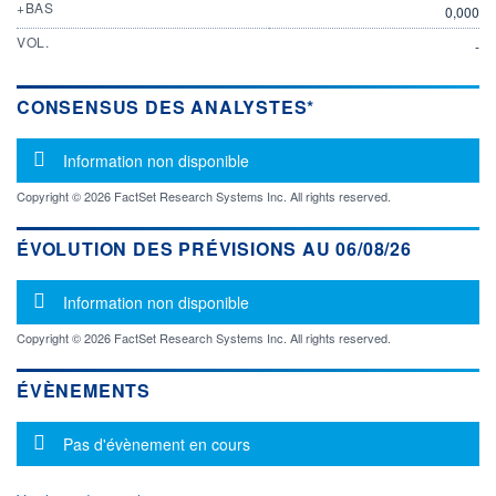
+BAS
0,000
VOL.
-
CONSENSUS DES ANALYSTES*
Message d'information
Information non disponible
Copyright © 2026 FactSet Research Systems Inc. All rights reserved.
ÉVOLUTION DES PRÉVISIONS AU 06/08/26
Message d'information
Information non disponible
Copyright © 2026 FactSet Research Systems Inc. All rights reserved.
ÉVÈNEMENTS
Message d'information
Pas d'évènement en cours