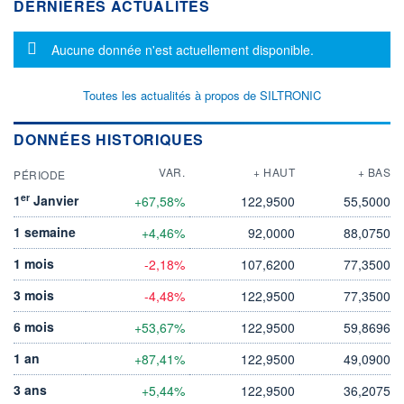
DERNIÈRES ACTUALITÉS
Message d'information
Aucune donnée n'est actuellement disponible.
Toutes les actualités à propos de SILTRONIC
DONNÉES HISTORIQUES
VAR.
+ HAUT
+ BAS
PÉRIODE
er
1
Janvier
+67,58%
122,9500
55,5000
1 semaine
+4,46%
92,0000
88,0750
1 mois
-2,18%
107,6200
77,3500
3 mois
-4,48%
122,9500
77,3500
6 mois
+53,67%
122,9500
59,8696
1 an
+87,41%
122,9500
49,0900
3 ans
+5,44%
122,9500
36,2075