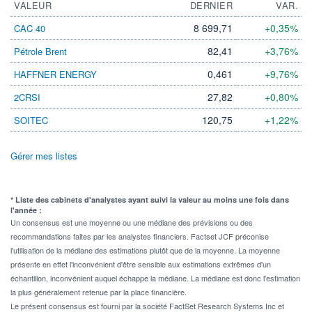
VALEUR
DERNIER
VAR.
8 699,71
+0,35%
CAC 40
82,41
+3,76%
Pétrole Brent
0,461
+9,76%
HAFFNER ENERGY
27,82
+0,80%
2CRSI
120,75
+1,22%
SOITEC
Gérer mes listes
* Liste des cabinets d'analystes ayant suivi la valeur au moins une fois dans
l'année :
Un consensus est une moyenne ou une médiane des prévisions ou des
recommandations faites par les analystes financiers. Factset JCF préconise
l'utilisation de la médiane des estimations plutôt que de la moyenne. La moyenne
présente en effet l'inconvénient d'être sensible aux estimations extrêmes d'un
échantillon, inconvénient auquel échappe la médiane. La médiane est donc l'estimation
la plus généralement retenue par la place financière.
Le présent consensus est fourni par la société FactSet Research Systems Inc et