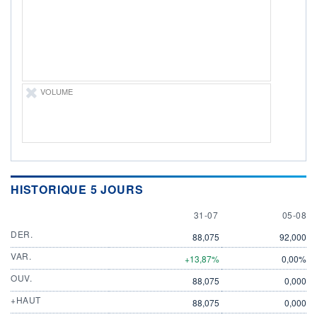
05.08.26 / 15:48:00
ÉLIGIBILITÉ
Non éligible
Boursobank
+ PORTEFEUILLE
+ LISTE
VOLUME
HISTORIQUE 5 JOURS
31 JULY
5 AUGU
31-07
05-08
DER.
88,075
92,000
VAR.
+13,87%
0,00%
OUV.
88,075
0,000
+HAUT
88,075
0,000