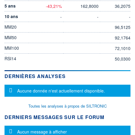
5 ans
-43,21%
162,8000
36,2075
10 ans
-
-
-
MM20
96,5125
MM50
92,1764
MM100
72,1010
RSI14
50,0300
DERNIÈRES ANALYSES
Message d'information
Aucune donnée n'est actuellement disponible.
Toutes les analyses à propos de SILTRONIC
DERNIERS MESSAGES SUR LE FORUM
Message d'information
Aucun message à afficher