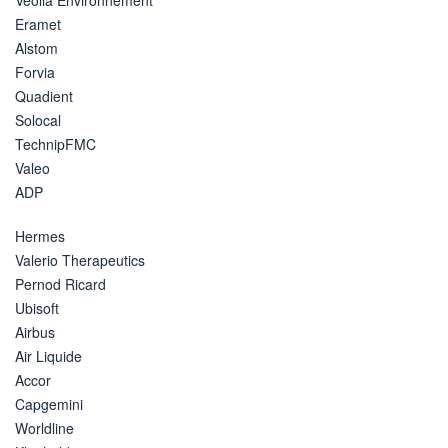
Eramet
Alstom
Forvia
Quadient
Solocal
TechnipFMC
Valeo
ADP
Hermes
Valerio Therapeutics
Pernod Ricard
Ubisoft
Airbus
Air Liquide
Accor
Capgemini
Worldline