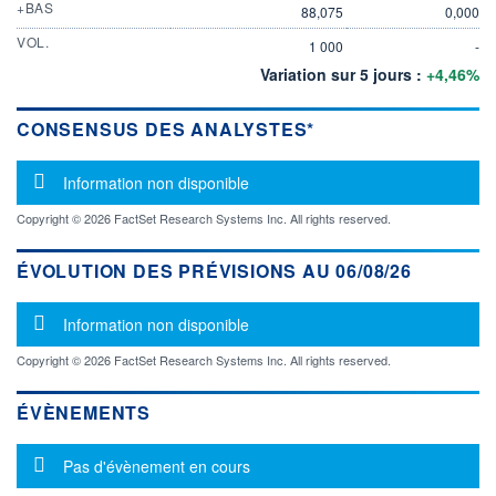
+BAS
88,075
0,000
VOL.
1 000
-
Variation sur 5 jours :
+4,46%
CONSENSUS DES ANALYSTES*
Message d'information
Information non disponible
Copyright © 2026 FactSet Research Systems Inc. All rights reserved.
ÉVOLUTION DES PRÉVISIONS AU 06/08/26
Message d'information
Information non disponible
Copyright © 2026 FactSet Research Systems Inc. All rights reserved.
ÉVÈNEMENTS
Message d'information
Pas d'évènement en cours