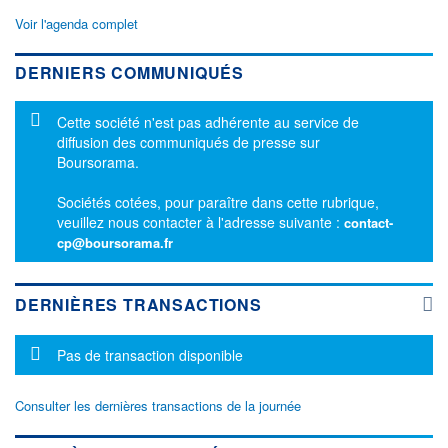
Voir l'agenda complet
DERNIERS COMMUNIQUÉS
Message d'information
Cette société n'est pas adhérente au service de
diffusion des communiqués de presse sur
Boursorama.
Sociétés cotées, pour paraître dans cette rubrique,
veuillez nous contacter à l'adresse suivante :
contact-
cp@boursorama.fr
DERNIÈRES TRANSACTIONS
Message d'information
Pas de transaction disponible
Consulter les dernières transactions de la journée