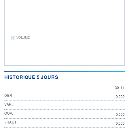
ÉLIGIBILITÉ
Non éligible
Boursobank
+ PORTEFEUILLE
+ LISTE
VOLUME
HISTORIQUE 5 JOURS
30 NOV
30-11
DER.
0,000
VAR.
-
OUV.
0,000
+HAUT
0,000