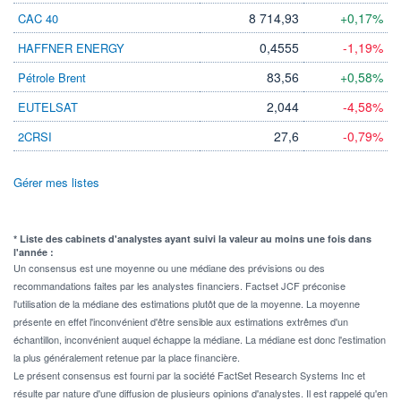
8 714,93
+0,17%
CAC 40
0,4555
-1,19%
HAFFNER ENERGY
83,56
+0,58%
Pétrole Brent
2,044
-4,58%
EUTELSAT
27,6
-0,79%
2CRSI
Gérer mes listes
* Liste des cabinets d'analystes ayant suivi la valeur au moins une fois dans
l'année :
Un consensus est une moyenne ou une médiane des prévisions ou des
recommandations faites par les analystes financiers. Factset JCF préconise
l'utilisation de la médiane des estimations plutôt que de la moyenne. La moyenne
présente en effet l'inconvénient d'être sensible aux estimations extrêmes d'un
échantillon, inconvénient auquel échappe la médiane. La médiane est donc l'estimation
la plus généralement retenue par la place financière.
Le présent consensus est fourni par la société FactSet Research Systems Inc et
résulte par nature d'une diffusion de plusieurs opinions d'analystes. Il est rappelé qu'en