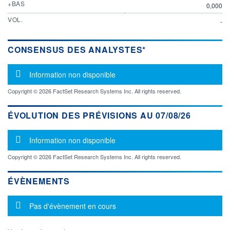
+BAS
0,000
VOL.
-
CONSENSUS DES ANALYSTES*
Message d'information
Information non disponible
Copyright © 2026 FactSet Research Systems Inc. All rights reserved.
ÉVOLUTION DES PRÉVISIONS AU 07/08/26
Message d'information
Information non disponible
Copyright © 2026 FactSet Research Systems Inc. All rights reserved.
ÉVÈNEMENTS
Message d'information
Pas d'évènement en cours