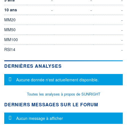
10 ans
-
-
-
MM20
-
MM50
-
MM100
-
RSI14
-
DERNIÈRES ANALYSES
Message d'information
Aucune donnée n'est actuellement disponible.
Toutes les analyses à propos de SUNRIGHT
DERNIERS MESSAGES SUR LE FORUM
Message d'information
Aucun message à afficher