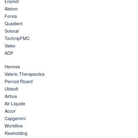
Eramet
Alstom
Forvia
Quadient
Solocal
TechnipFMC
Valeo
ADP
Hermes
Valerio Therapeutics
Pernod Ricard
Ubisoft
Airbus
Air Liquide
Accor
Capgemini
Worldline
Kleaholding