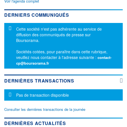
Voir l'agenda complet
DERNIERS COMMUNIQUÉS
Message d'information
Cette société n'est pas adhérente au service de
diffusion des communiqués de presse sur
Boursorama.
Sociétés cotées, pour paraître dans cette rubrique,
veuillez nous contacter à l'adresse suivante :
contact-
cp@boursorama.fr
DERNIÈRES TRANSACTIONS
Message d'information
Pas de transaction disponible
Consulter les dernières transactions de la journée
DERNIÈRES ACTUALITÉS