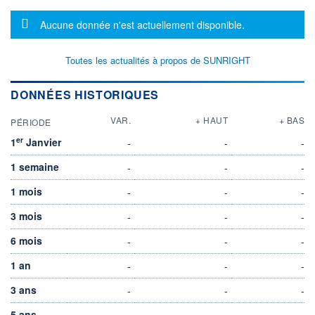
Message d'information
Aucune donnée n'est actuellement disponible.
Toutes les actualités à propos de SUNRIGHT
DONNÉES HISTORIQUES
VAR.
+ HAUT
+ BAS
PÉRIODE
er
1
Janvier
-
-
-
1 semaine
-
-
-
1 mois
-
-
-
3 mois
-
-
-
6 mois
-
-
-
1 an
-
-
-
3 ans
-
-
-
5 ans
-
-
-