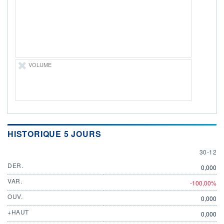
ÉLIGIBILITÉ
Non éligible
Boursobank
+ PORTEFEUILLE
+ LISTE
VOLUME
HISTORIQUE 5 JOURS
30 DEC
30-12
DER.
0,000
VAR.
-100,00%
OUV.
0,000
+HAUT
0,000