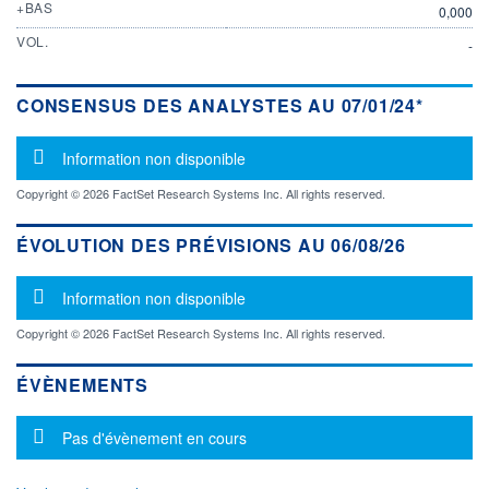
+BAS
0,000
VOL.
-
CONSENSUS DES ANALYSTES AU 07/01/24*
Message d'information
Information non disponible
Copyright © 2026 FactSet Research Systems Inc. All rights reserved.
ÉVOLUTION DES PRÉVISIONS AU 06/08/26
Message d'information
Information non disponible
Copyright © 2026 FactSet Research Systems Inc. All rights reserved.
ÉVÈNEMENTS
Message d'information
Pas d'évènement en cours