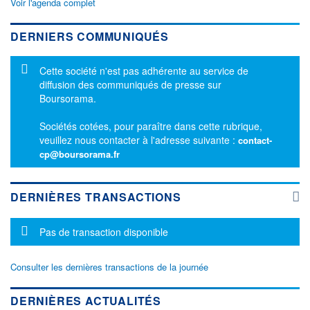
Voir l'agenda complet
DERNIERS COMMUNIQUÉS
Message d'information
Cette société n'est pas adhérente au service de
diffusion des communiqués de presse sur
Boursorama.
Sociétés cotées, pour paraître dans cette rubrique,
veuillez nous contacter à l'adresse suivante :
contact-
cp@boursorama.fr
DERNIÈRES TRANSACTIONS
Message d'information
Pas de transaction disponible
Consulter les dernières transactions de la journée
DERNIÈRES ACTUALITÉS