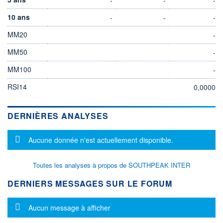
10 ans
-
-
-
MM20
-
MM50
-
MM100
-
RSI14
0,0000
DERNIÈRES ANALYSES
Message d'information
Aucune donnée n'est actuellement disponible.
Toutes les analyses à propos de SOUTHPEAK INTER
DERNIERS MESSAGES SUR LE FORUM
Message d'information
Aucun message à afficher