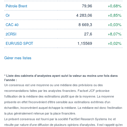
79,96
+0,68%
Pétrole Brent
4 283,06
+0,85%
Or
8 669,3
+0,03%
CAC 40
27,6
+8,07%
2CRSI
1,15569
+0,02%
EUR/USD SPOT
Gérer mes listes
* Liste des cabinets d'analystes ayant suivi la valeur au moins une fois dans
l'année :
Un consensus est une moyenne ou une médiane des prévisions ou des
recommandations faites par les analystes financiers. Factset JCF préconise
l'utilisation de la médiane des estimations plutôt que de la moyenne. La moyenne
présente en effet l'inconvénient d'être sensible aux estimations extrêmes d'un
échantillon, inconvénient auquel échappe la médiane. La médiane est donc l'estimation
la plus généralement retenue par la place financière.
Le présent consensus est fourni par la société FactSet Research Systems Inc et
résulte par nature d'une diffusion de plusieurs opinions d'analystes. Il est rappelé qu'en