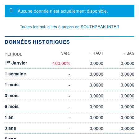
Message d'information
Aucune donnée n'est actuellement disponible.
Toutes les actualités à propos de SOUTHPEAK INTER
DONNÉES HISTORIQUES
VAR.
+ HAUT
+ BAS
PÉRIODE
er
1
Janvier
-100,00%
0,0000
0,0000
1 semaine
-
0,0000
0,0000
1 mois
-
0,0000
0,0000
3 mois
-
0,0000
0,0000
6 mois
-
0,0000
0,0000
1 an
-
0,0000
0,0000
3 ans
-
0,0000
0,0000
5 ans
-
-
-