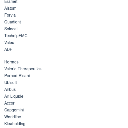
Eramet
Alstom
Forvia
Quadient
Solocal
TechnipFMC
Valeo
ADP
Hermes
Valerio Therapeutics
Pernod Ricard
Ubisoft
Airbus
Air Liquide
Accor
Capgemini
Worldline
Kleaholding