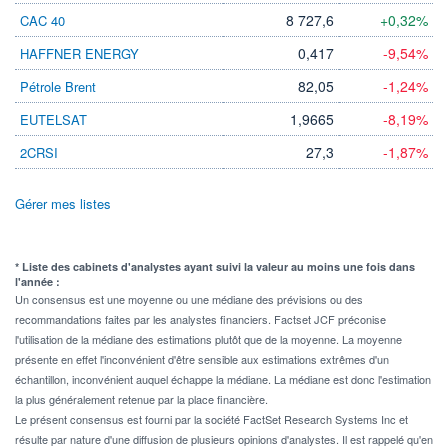
8 727,6
+0,32%
CAC 40
0,417
-9,54%
HAFFNER ENERGY
82,05
-1,24%
Pétrole Brent
1,9665
-8,19%
EUTELSAT
27,3
-1,87%
2CRSI
Gérer mes listes
* Liste des cabinets d'analystes ayant suivi la valeur au moins une fois dans
l'année :
Un consensus est une moyenne ou une médiane des prévisions ou des
recommandations faites par les analystes financiers. Factset JCF préconise
l'utilisation de la médiane des estimations plutôt que de la moyenne. La moyenne
présente en effet l'inconvénient d'être sensible aux estimations extrêmes d'un
échantillon, inconvénient auquel échappe la médiane. La médiane est donc l'estimation
la plus généralement retenue par la place financière.
Le présent consensus est fourni par la société FactSet Research Systems Inc et
résulte par nature d'une diffusion de plusieurs opinions d'analystes. Il est rappelé qu'en