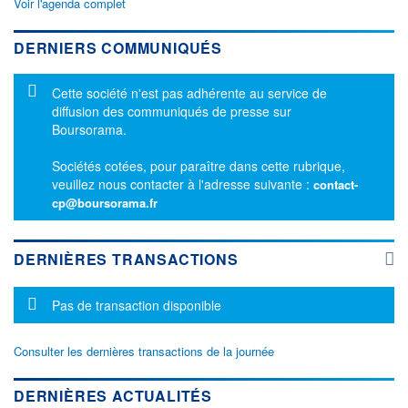
Voir l'agenda complet
DERNIERS COMMUNIQUÉS
Message d'information
Cette société n'est pas adhérente au service de
diffusion des communiqués de presse sur
Boursorama.
Sociétés cotées, pour paraître dans cette rubrique,
veuillez nous contacter à l'adresse suivante :
contact-
cp@boursorama.fr
DERNIÈRES TRANSACTIONS
Message d'information
Pas de transaction disponible
Consulter les dernières transactions de la journée
DERNIÈRES ACTUALITÉS