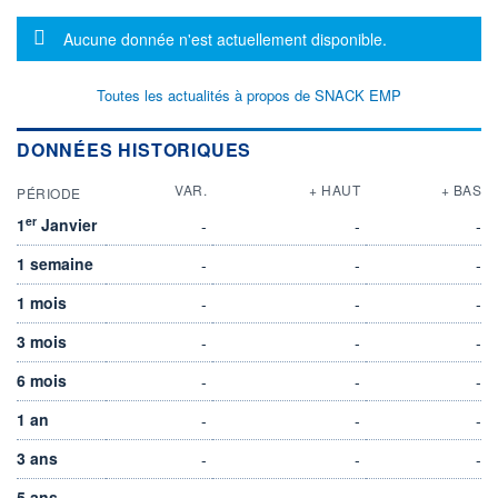
Message d'information
Aucune donnée n'est actuellement disponible.
Toutes les actualités à propos de SNACK EMP
DONNÉES HISTORIQUES
VAR.
+ HAUT
+ BAS
PÉRIODE
er
1
Janvier
-
-
-
1 semaine
-
-
-
1 mois
-
-
-
3 mois
-
-
-
6 mois
-
-
-
1 an
-
-
-
3 ans
-
-
-
5 ans
-
-
-