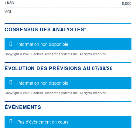
+BAS
0,000
VOL.
-
CONSENSUS DES ANALYSTES*
Message d'information
Information non disponible
Copyright © 2026 FactSet Research Systems Inc. All rights reserved.
ÉVOLUTION DES PRÉVISIONS AU 07/08/26
Message d'information
Information non disponible
Copyright © 2026 FactSet Research Systems Inc. All rights reserved.
ÉVÈNEMENTS
Message d'information
Pas d'évènement en cours