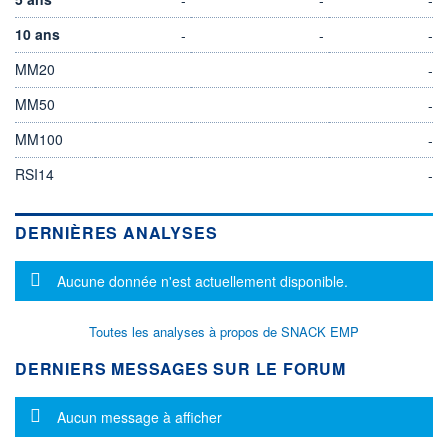
10 ans
-
-
-
MM20
-
MM50
-
MM100
-
RSI14
-
DERNIÈRES ANALYSES
Message d'information
Aucune donnée n'est actuellement disponible.
Toutes les analyses à propos de SNACK EMP
DERNIERS MESSAGES SUR LE FORUM
Message d'information
Aucun message à afficher