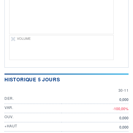
ÉLIGIBILITÉ
Non éligible
Boursobank
+ PORTEFEUILLE
+ LISTE
VOLUME
HISTORIQUE 5 JOURS
30 NOV
30-11
DER.
0,000
VAR.
-100,00%
OUV.
0,000
+HAUT
0,000