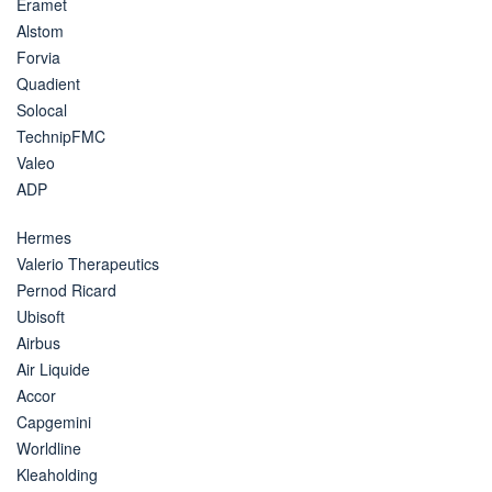
Eramet
Alstom
Forvia
Quadient
Solocal
TechnipFMC
Valeo
ADP
Hermes
Valerio Therapeutics
Pernod Ricard
Ubisoft
Airbus
Air Liquide
Accor
Capgemini
Worldline
Kleaholding