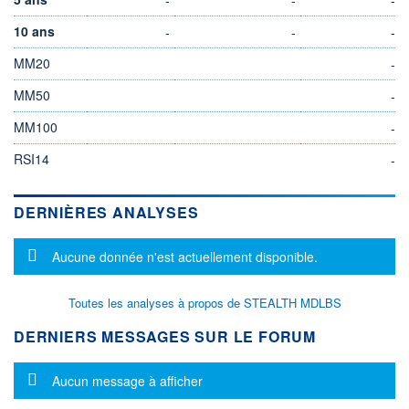
10 ans
-
-
-
MM20
-
MM50
-
MM100
-
RSI14
-
DERNIÈRES ANALYSES
Message d'information
Aucune donnée n'est actuellement disponible.
Toutes les analyses à propos de STEALTH MDLBS
DERNIERS MESSAGES SUR LE FORUM
Message d'information
Aucun message à afficher