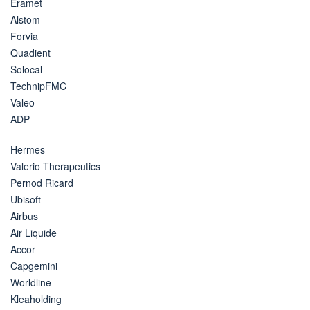
Eramet
Alstom
Forvia
Quadient
Solocal
TechnipFMC
Valeo
ADP
Hermes
Valerio Therapeutics
Pernod Ricard
Ubisoft
Airbus
Air Liquide
Accor
Capgemini
Worldline
Kleaholding