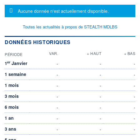
Message d'information
Aucune donnée n'est actuellement disponible.
Toutes les actualités à propos de STEALTH MDLBS
DONNÉES HISTORIQUES
VAR.
+ HAUT
+ BAS
PÉRIODE
er
1
Janvier
-
-
-
1 semaine
-
-
-
1 mois
-
-
-
3 mois
-
-
-
6 mois
-
-
-
1 an
-
-
-
3 ans
-
-
-
5 ans
-
-
-