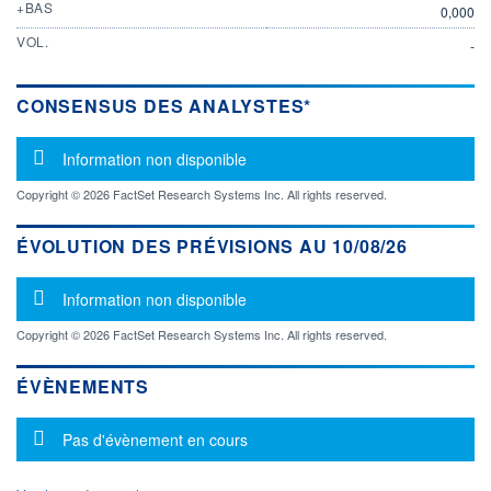
+BAS
0,000
VOL.
-
CONSENSUS DES ANALYSTES*
Message d'information
Information non disponible
Copyright © 2026 FactSet Research Systems Inc. All rights reserved.
ÉVOLUTION DES PRÉVISIONS AU 10/08/26
Message d'information
Information non disponible
Copyright © 2026 FactSet Research Systems Inc. All rights reserved.
ÉVÈNEMENTS
Message d'information
Pas d'évènement en cours