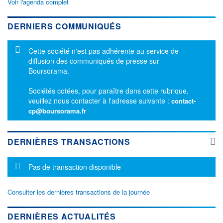
Voir l'agenda complet
DERNIERS COMMUNIQUÉS
Message d'information
Cette société n'est pas adhérente au service de
diffusion des communiqués de presse sur
Boursorama.
Sociétés cotées, pour paraître dans cette rubrique,
veuillez nous contacter à l'adresse suivante :
contact-
cp@boursorama.fr
DERNIÈRES TRANSACTIONS
Message d'information
Pas de transaction disponible
Consulter les dernières transactions de la journée
DERNIÈRES ACTUALITÉS