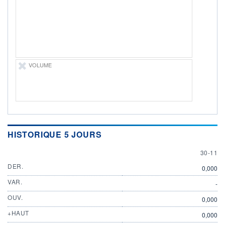
ÉLIGIBILITÉ
Non éligible
Boursobank
+ PORTEFEUILLE
+ LISTE
VOLUME
HISTORIQUE 5 JOURS
30 NOV
30-11
DER.
0,000
VAR.
-
OUV.
0,000
+HAUT
0,000