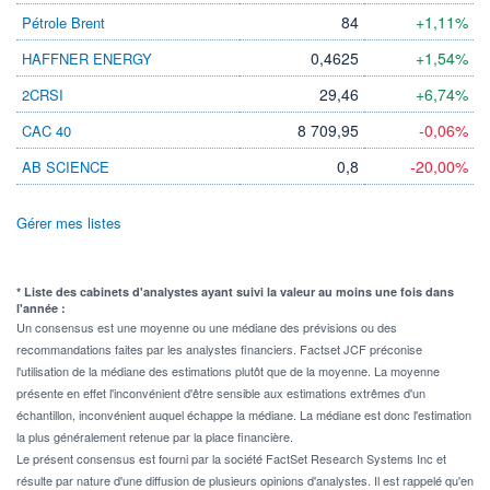
84
+1,11%
Pétrole Brent
0,4625
+1,54%
HAFFNER ENERGY
29,46
+6,74%
2CRSI
8 709,95
-0,06%
CAC 40
0,8
-20,00%
AB SCIENCE
Gérer mes listes
* Liste des cabinets d'analystes ayant suivi la valeur au moins une fois dans
l'année :
Un consensus est une moyenne ou une médiane des prévisions ou des
recommandations faites par les analystes financiers. Factset JCF préconise
l'utilisation de la médiane des estimations plutôt que de la moyenne. La moyenne
présente en effet l'inconvénient d'être sensible aux estimations extrêmes d'un
échantillon, inconvénient auquel échappe la médiane. La médiane est donc l'estimation
la plus généralement retenue par la place financière.
Le présent consensus est fourni par la société FactSet Research Systems Inc et
résulte par nature d'une diffusion de plusieurs opinions d'analystes. Il est rappelé qu'en