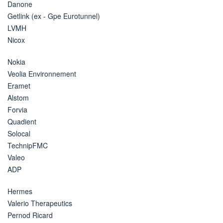
Danone
Getlink (ex - Gpe Eurotunnel)
LVMH
Nicox
Nokia
Veolia Environnement
Eramet
Alstom
Forvia
Quadient
Solocal
TechnipFMC
Valeo
ADP
Hermes
Valerio Therapeutics
Pernod Ricard