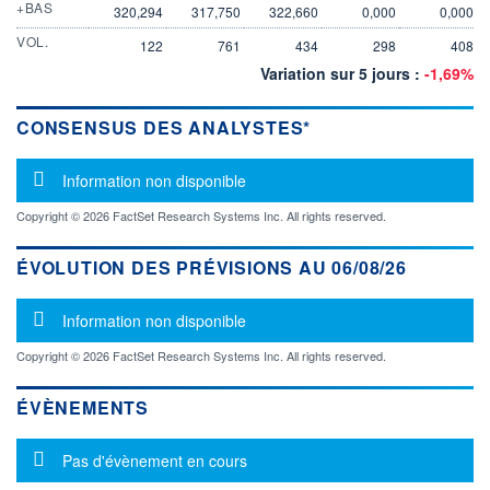
+BAS
320,294
317,750
322,660
0,000
0,000
VOL.
122
761
434
298
408
Variation sur 5 jours :
-1,69%
CONSENSUS DES ANALYSTES*
Message d'information
Information non disponible
Copyright © 2026 FactSet Research Systems Inc. All rights reserved.
ÉVOLUTION DES PRÉVISIONS AU 06/08/26
Message d'information
Information non disponible
Copyright © 2026 FactSet Research Systems Inc. All rights reserved.
ÉVÈNEMENTS
Message d'information
Pas d'évènement en cours