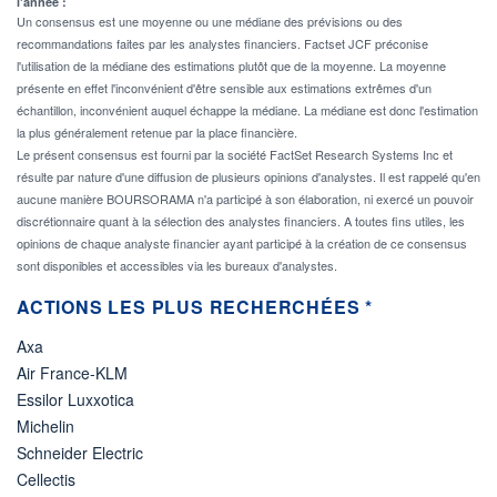
l'année :
Un consensus est une moyenne ou une médiane des prévisions ou des
recommandations faites par les analystes financiers. Factset JCF préconise
l'utilisation de la médiane des estimations plutôt que de la moyenne. La moyenne
présente en effet l'inconvénient d'être sensible aux estimations extrêmes d'un
échantillon, inconvénient auquel échappe la médiane. La médiane est donc l'estimation
la plus généralement retenue par la place financière.
Le présent consensus est fourni par la société FactSet Research Systems Inc et
résulte par nature d'une diffusion de plusieurs opinions d'analystes. Il est rappelé qu'en
aucune manière BOURSORAMA n'a participé à son élaboration, ni exercé un pouvoir
discrétionnaire quant à la sélection des analystes financiers. A toutes fins utiles, les
opinions de chaque analyste financier ayant participé à la création de ce consensus
sont disponibles et accessibles via les bureaux d'analystes.
ACTIONS LES PLUS RECHERCHÉES *
Axa
Air France-KLM
Essilor Luxxotica
Michelin
Schneider Electric
Cellectis