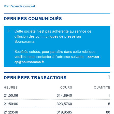
Voir l'agenda complet
DERNIERS COMMUNIQUÉS
Message d'information
Cette société n'est pas adhérente au service de
diffusion des communiqués de presse sur
Boursorama.
Sociétés cotées, pour paraître dans cette rubrique,
veuillez nous contacter à l'adresse suivante :
contact-
cp@boursorama.fr
DERNIÈRES TRANSACTIONS
HEURES
COURS
QUANTITÉ
21:50:06
314,8940
1
21:50:06
323,5760
5
21:23:46
319,9585
80