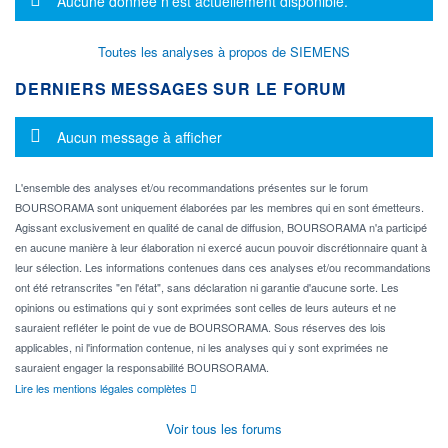
Aucune donnée n'est actuellement disponible.
Toutes les analyses à propos de SIEMENS
DERNIERS MESSAGES SUR LE FORUM
Message d'information
Aucun message à afficher
L'ensemble des analyses et/ou recommandations présentes sur le forum
BOURSORAMA sont uniquement élaborées par les membres qui en sont émetteurs.
Agissant exclusivement en qualité de canal de diffusion, BOURSORAMA n'a participé
en aucune manière à leur élaboration ni exercé aucun pouvoir discrétionnaire quant à
leur sélection. Les informations contenues dans ces analyses et/ou recommandations
ont été retranscrites "en l'état", sans déclaration ni garantie d'aucune sorte. Les
opinions ou estimations qui y sont exprimées sont celles de leurs auteurs et ne
sauraient refléter le point de vue de BOURSORAMA. Sous réserves des lois
applicables, ni l'information contenue, ni les analyses qui y sont exprimées ne
sauraient engager la responsabilité BOURSORAMA.
Lire les mentions légales complètes
Voir tous les forums