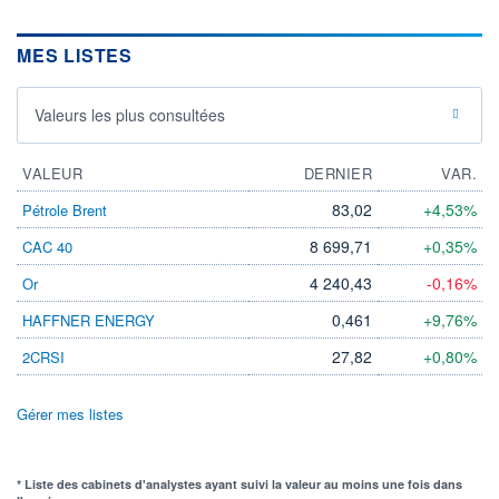
MES LISTES
Valeurs les plus consultées
VALEUR
DERNIER
VAR.
83,02
+4,53%
Pétrole Brent
8 699,71
+0,35%
CAC 40
4 240,43
-0,16%
Or
0,461
+9,76%
HAFFNER ENERGY
27,82
+0,80%
2CRSI
Gérer mes listes
* Liste des cabinets d'analystes ayant suivi la valeur au moins une fois dans