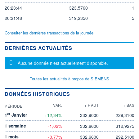
20:23:44
323,5760
1
20:21:48
319,2350
5
Consulter les dernières transactions de la journée
DERNIÈRES ACTUALITÉS
Message d'information
Aucune donnée n'est actuellement disponible.
Toutes les actualités à propos de SIEMENS
DONNÉES HISTORIQUES
VAR.
+ HAUT
+ BAS
PÉRIODE
er
1
Janvier
+12,34%
332,9000
229,3100
1 semaine
-1,02%
332,6600
312,9275
1 mois
-0,77%
332,6600
292,5100