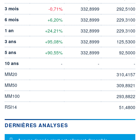
3 mois
-0,71%
332,8999
292,5100
6 mois
+6,20%
332,8999
229,3100
1 an
+24,21%
332,8999
229,3100
3 ans
+95,08%
332,8999
125,5300
5 ans
+90,55%
332,8999
92,5000
10 ans
-
-
-
MM20
310,4157
MM50
309,8921
MM100
293,8822
RSI14
51,4800
DERNIÈRES ANALYSES
Message d'information