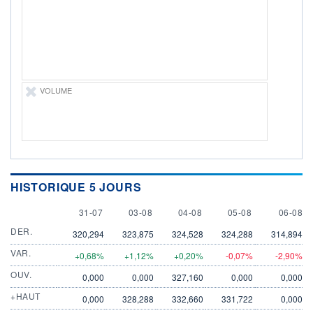
LIMITE À LA
LIMITE À LA
BAISSE
HAUSSE
0,0000
0,0000
RENDEMENT
PER ESTIMÉ
ESTIMÉ 2026
2026
-
-
VOLUME
DERNIER
ÉCHANGE
06.08.26 / 21:50:06
ÉLIGIBILITÉ
Non éligible
Boursobank
HISTORIQUE 5 JOURS
+ PORTEFEUILLE
+ LISTE
31 JULY
3 AUGUST
4 AUGUST
5 AUGUST
6 AUGU
31-07
03-08
04-08
05-08
06-08
DER.
320,294
323,875
324,528
324,288
314,894
VAR.
+0,68%
+1,12%
+0,20%
-0,07%
-2,90%
OUV.
0,000
0,000
327,160
0,000
0,000
+HAUT
0,000
328,288
332,660
331,722
0,000