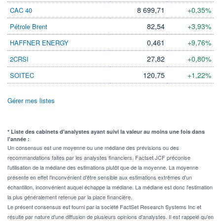
8 699,71
+0,35%
CAC 40
82,54
+3,93%
Pétrole Brent
0,461
+9,76%
HAFFNER ENERGY
27,82
+0,80%
2CRSI
120,75
+1,22%
SOITEC
Gérer mes listes
* Liste des cabinets d'analystes ayant suivi la valeur au moins une fois dans
l'année :
Un consensus est une moyenne ou une médiane des prévisions ou des
recommandations faites par les analystes financiers. Factset JCF préconise
l'utilisation de la médiane des estimations plutôt que de la moyenne. La moyenne
présente en effet l'inconvénient d'être sensible aux estimations extrêmes d'un
échantillon, inconvénient auquel échappe la médiane. La médiane est donc l'estimation
la plus généralement retenue par la place financière.
Le présent consensus est fourni par la société FactSet Research Systems Inc et
résulte par nature d'une diffusion de plusieurs opinions d'analystes. Il est rappelé qu'en