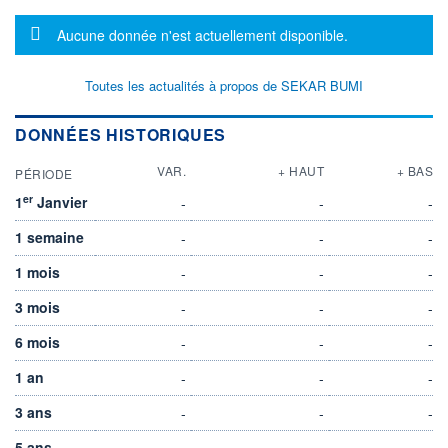
Message d'information
Aucune donnée n'est actuellement disponible.
Toutes les actualités à propos de SEKAR BUMI
DONNÉES HISTORIQUES
VAR.
+ HAUT
+ BAS
PÉRIODE
er
1
Janvier
-
-
-
1 semaine
-
-
-
1 mois
-
-
-
3 mois
-
-
-
6 mois
-
-
-
1 an
-
-
-
3 ans
-
-
-
5 ans
-
-
-