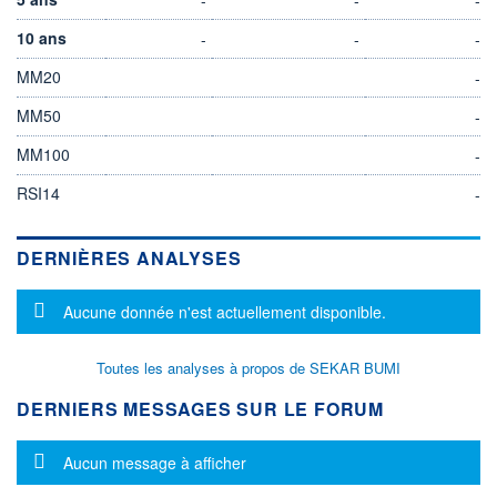
10 ans
-
-
-
MM20
-
MM50
-
MM100
-
RSI14
-
DERNIÈRES ANALYSES
Message d'information
Aucune donnée n'est actuellement disponible.
Toutes les analyses à propos de SEKAR BUMI
DERNIERS MESSAGES SUR LE FORUM
Message d'information
Aucun message à afficher