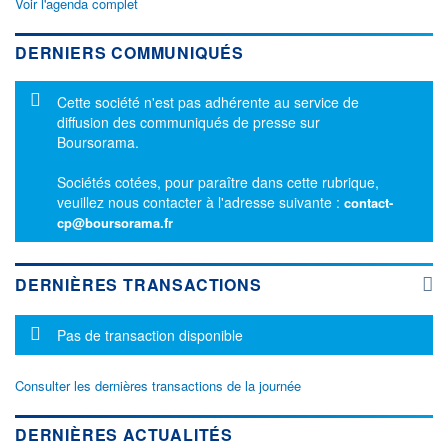
Voir l'agenda complet
DERNIERS COMMUNIQUÉS
Message d'information
Cette société n'est pas adhérente au service de
diffusion des communiqués de presse sur
Boursorama.
Sociétés cotées, pour paraître dans cette rubrique,
veuillez nous contacter à l'adresse suivante :
contact-
cp@boursorama.fr
DERNIÈRES TRANSACTIONS
Message d'information
Pas de transaction disponible
Consulter les dernières transactions de la journée
DERNIÈRES ACTUALITÉS