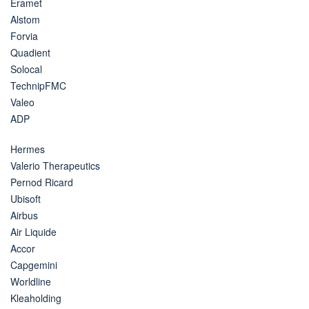
Eramet
Alstom
Forvia
Quadient
Solocal
TechnipFMC
Valeo
ADP
Hermes
Valerio Therapeutics
Pernod Ricard
Ubisoft
Airbus
Air Liquide
Accor
Capgemini
Worldline
Kleaholding