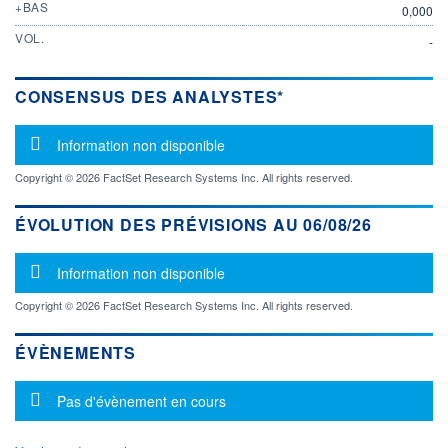
+BAS
0,000
VOL.
-
CONSENSUS DES ANALYSTES*
Message d'information
Information non disponible
Copyright © 2026 FactSet Research Systems Inc. All rights reserved.
ÉVOLUTION DES PRÉVISIONS AU 06/08/26
Message d'information
Information non disponible
Copyright © 2026 FactSet Research Systems Inc. All rights reserved.
ÉVÈNEMENTS
Message d'information
Pas d'évènement en cours