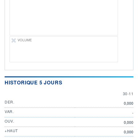
ÉLIGIBILITÉ
Non éligible
Boursobank
+ PORTEFEUILLE
+ LISTE
VOLUME
HISTORIQUE 5 JOURS
30 NOV
30-11
DER.
0,000
VAR.
-
OUV.
0,000
+HAUT
0,000