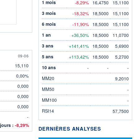
1 mois
-8,29%
16,4750
15,1100
3 mois
-18,32%
18,5000
15,1100
6 mois
-11,90%
18,5000
15,1100
1 an
+36,50%
18,5000
11,0700
3 ans
+141,41%
18,5000
5,6900
9 JUNE
09-06
5 ans
+113,42%
18,5000
5,2700
15,110
10 ans
-
-
-
0,00%
MM20
9,2010
0,000
MM50
-
0,000
MM100
-
0,000
RSI14
57,7500
-
 jours :
-8,29%
DERNIÈRES ANALYSES