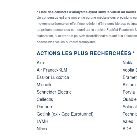
* Liste des cabinets d'analystes ayant suivi la valeur au moins
Un consensus est une moyenne ou une médiane des prévisions ou des
moyenne présente en effet l'inconvénient d'être sensible aux estima
Le présent consensus est fourni par la société FactSet Research Sy
élaboration, ni exercé un pouvoir discrétionnaire quant à la sélectio
accessibles via les bureaux d'analystes.
ACTIONS LES PLUS RECHERCHÉES *
Axa
Nokia
Air France-KLM
Veolia
Essilor Luxxotica
Eramet
Michelin
Alstom
Schneider Electric
Forvia
Cellectis
Quadie
Danone
Solocal
Getlink (ex - Gpe Eurotunnel)
Techn
LVMH
Valeo
Nicox
ADP