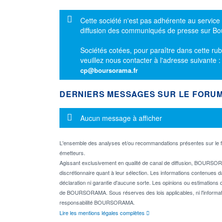
Message d'information
Cette société n'est pas adhérente au service
diffusion des communiqués de presse sur B
Sociétés cotées, pour paraître dans cette rub
veuillez nous contacter à l'adresse suivante 
cp@boursorama.fr
DERNIERS MESSAGES SUR LE FORU
Message d'information
Aucun message à afficher
L'ensemble des analyses et/ou recommandations présentes sur l
émetteurs.
Agissant exclusivement en qualité de canal de diffusion, BOURSORA
discrétionnaire quant à leur sélection. Les informations contenues 
déclaration ni garantie d'aucune sorte. Les opinions ou estimations q
de BOURSORAMA. Sous réserves des lois applicables, ni l'informati
responsabilité BOURSORAMA.
Lire les mentions légales complètes