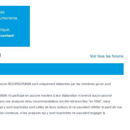
 de
oursorama.
rique,
:
contact-
M
Voir tous les forums
e forum BOURSORAMA sont uniquement élaborées par les membres qui en sont
MA n'a participé en aucune manière à leur élaboration ni exercé aucun pouvoir
dans ces analyses et/ou recommandations ont été retranscrites "en l'état", sans
ui y sont exprimées sont celles de leurs auteurs et ne sauraient refléter le point de vue
on contenue, ni les analyses qui y sont exprimées ne sauraient engager la