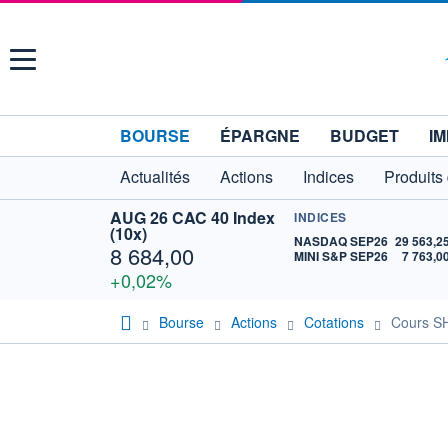
Menu
BOURSE
ÉPARGNE
BUDGET
IM
Actualités
Actions
Indices
Produits
AUG 26 CAC 40 Index
INDICES
(10x)
NASDAQ SEP26
29 563,2
8 684,00
MINI S&P SEP26
7 763,0
+0,02%
Bourse
Actions
Cotations
Cours S