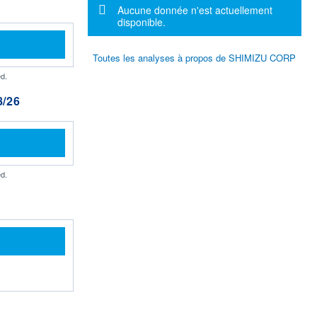
Message d'information
Aucune donnée n'est actuellement
disponible.
Toutes les analyses à propos de SHIMIZU CORP
d.
/26
d.