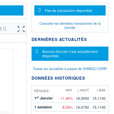
Message d'information
Pas de transaction disponible
Consulter les dernières transactions de la
journée
DERNIÈRES ACTUALITÉS
.
Message d'information
Aucune donnée n'est actuellement
disponible.
Toutes les actualités à propos de SHIMIZU CORP
DONNÉES HISTORIQUES
VAR.
+ HAUT
+ BAS
PÉRIODE
er
1
Janvier
-11,90%
18,5000
15,1100
1 semaine
-8,29%
16,4750
15,1100