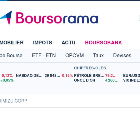
MOBILIER
IMPÔTS
ACTU
BOURSOBANK
 de Bourse
ETF - ETN
OPCVM
Taux
Devises
CHIFFRES-CLÉS
5
-0,12%
NASDAQ DEC26
29 848,50
-0,15%
PÉTROLE BRENT
79,23
$US
EUR/US
0
+0,05%
ONCE D'OR
4 266,44
$US
VIX INDE
HIMIZU CORP