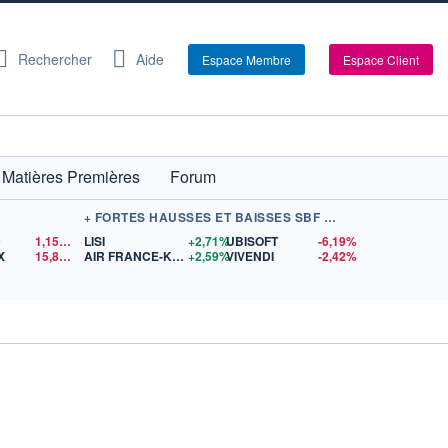
Rechercher
Aide
Espace Membre
Espace Client
Matières Premières
Forum
+ FORTES HAUSSES ET BAISSES SBF 120
D
1,1549
$US
LISI
+2,71%
UBISOFT
-6,19%
X
15,81
$US
AIR FRANCE-KLM
+2,59%
VIVENDI
-2,42%