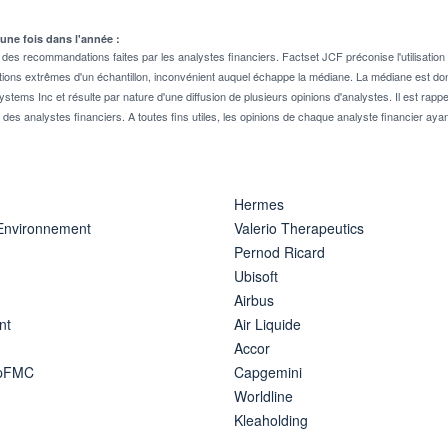
 une fois dans l'année :
 recommandations faites par les analystes financiers. Factset JCF préconise l'utilisation 
tions extrêmes d'un échantillon, inconvénient auquel échappe la médiane. La médiane est donc
stems Inc et résulte par nature d'une diffusion de plusieurs opinions d'analystes. Il est 
n des analystes financiers. A toutes fins utiles, les opinions de chaque analyste financier aya
Hermes
 Environnement
Valerio Therapeutics
Pernod Ricard
Ubisoft
Airbus
nt
Air Liquide
Accor
ipFMC
Capgemini
Worldline
Kleaholding