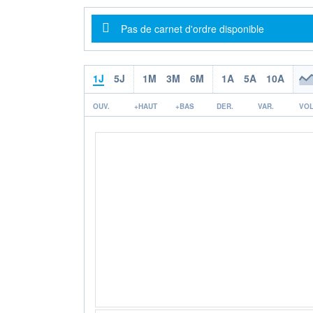
Message d'information
Pas de carnet d'ordre disponible
1J
5J
1M
3M
6M
1A
5A
10A
OUV.
+HAUT
+BAS
DER.
VAR.
VOL