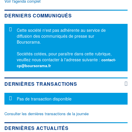
Voir l'agenda complet
DERNIERS COMMUNIQUÉS
Message d'information
Cette société n'est pas adhérente au service de
diffusion des communiqués de presse sur
Boursorama.
Sociétés cotées, pour paraître dans cette rubrique,
veuillez nous contacter à l'adresse suivante :
contact-
cp@boursorama.fr
DERNIÈRES TRANSACTIONS
Message d'information
Pas de transaction disponible
Consulter les dernières transactions de la journée
DERNIÈRES ACTUALITÉS