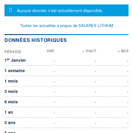
Message d'information
Aucune donnée n'est actuellement disponible.
Toutes les actualités à propos de SALARES LITHIUM
DONNÉES HISTORIQUES
VAR.
+ HAUT
+ BAS
PÉRIODE
er
1
Janvier
-
-
-
1 semaine
-
-
-
1 mois
-
-
-
3 mois
-
-
-
6 mois
-
-
-
1 an
-
-
-
3 ans
-
-
-
5 ans
-
-
-