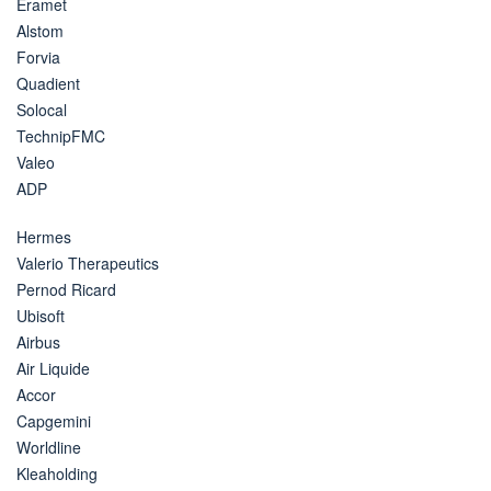
Eramet
Alstom
Forvia
Quadient
Solocal
TechnipFMC
Valeo
ADP
Hermes
Valerio Therapeutics
Pernod Ricard
Ubisoft
Airbus
Air Liquide
Accor
Capgemini
Worldline
Kleaholding