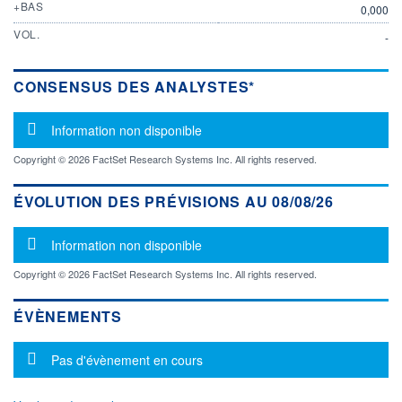
+BAS
0,000
VOL.
-
CONSENSUS DES ANALYSTES*
Message d'information
Information non disponible
Copyright © 2026 FactSet Research Systems Inc. All rights reserved.
ÉVOLUTION DES PRÉVISIONS AU 08/08/26
Message d'information
Information non disponible
Copyright © 2026 FactSet Research Systems Inc. All rights reserved.
ÉVÈNEMENTS
Message d'information
Pas d'évènement en cours