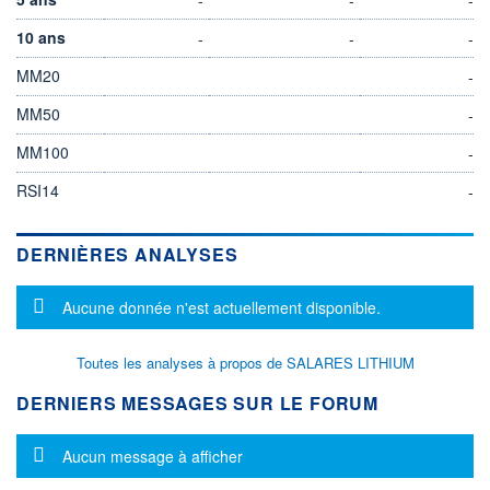
10 ans
-
-
-
MM20
-
MM50
-
MM100
-
RSI14
-
DERNIÈRES ANALYSES
Message d'information
Aucune donnée n'est actuellement disponible.
Toutes les analyses à propos de SALARES LITHIUM
DERNIERS MESSAGES SUR LE FORUM
Message d'information
Aucun message à afficher