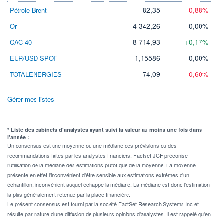
82,35
-0,88%
Pétrole Brent
4 342,26
0,00%
Or
8 714,93
+0,17%
CAC 40
1,15586
0,00%
EUR/USD SPOT
74,09
-0,60%
TOTALENERGIES
Gérer mes listes
* Liste des cabinets d'analystes ayant suivi la valeur au moins une fois dans
l'année :
Un consensus est une moyenne ou une médiane des prévisions ou des
recommandations faites par les analystes financiers. Factset JCF préconise
l'utilisation de la médiane des estimations plutôt que de la moyenne. La moyenne
présente en effet l'inconvénient d'être sensible aux estimations extrêmes d'un
échantillon, inconvénient auquel échappe la médiane. La médiane est donc l'estimation
la plus généralement retenue par la place financière.
Le présent consensus est fourni par la société FactSet Research Systems Inc et
résulte par nature d'une diffusion de plusieurs opinions d'analystes. Il est rappelé qu'en