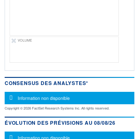
ÉLIGIBILITÉ
Non éligible
Boursobank
+ PORTEFEUILLE
+ LISTE
VOLUME
CONSENSUS DES ANALYSTES*
Message d'information
Information non disponible
Copyright © 2026 FactSet Research Systems Inc. All rights reserved.
ÉVOLUTION DES PRÉVISIONS AU 08/08/26
Message d'information
Information non disponible