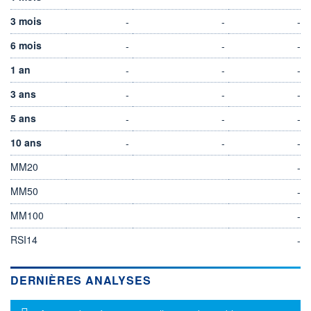
3 mois
-
-
-
6 mois
-
-
-
1 an
-
-
-
3 ans
-
-
-
5 ans
-
-
-
10 ans
-
-
-
MM20
-
MM50
-
MM100
-
RSI14
-
DERNIÈRES ANALYSES