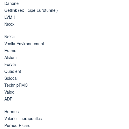
Danone
Getlink (ex - Gpe Eurotunnel)
LVMH
Nicox
Nokia
Veolia Environnement
Eramet
Alstom
Forvia
Quadient
Solocal
TechnipFMC
Valeo
ADP
Hermes
Valerio Therapeutics
Pernod Ricard