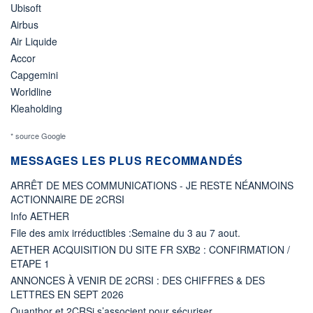
Ubisoft
Airbus
Air Liquide
Accor
Capgemini
Worldline
Kleaholding
* source Google
MESSAGES LES PLUS RECOMMANDÉS
ARRÊT DE MES COMMUNICATIONS - JE RESTE NÉANMOINS
ACTIONNAIRE DE 2CRSI
Info AETHER
File des amix irréductibles :Semaine du 3 au 7 aout.
AETHER ACQUISITION DU SITE FR SXB2 : CONFIRMATION /
ETAPE 1
ANNONCES À VENIR DE 2CRSI : DES CHIFFRES & DES
LETTRES EN SEPT 2026
Quanthor et 2CRSi s’associent pour sécuriser