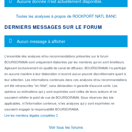
Message d'information
Aucune donnée n'est actuellement disponible.
Toutes les analyses à propos de ROCKPORT NATL BANC
DERNIERS MESSAGES SUR LE FORUM
Message d'information
Aucun message à afficher
L'ensemble des analyses et/ou recommandations présentes sur le forum
BOURSORAMA sont uniquement élaborées par les membres qui en sont émetteurs.
Agissant exclusivement en qualité de canal de diffusion, BOURSORAMA n'a participé
en aucune manière à leur élaboration ni exercé aucun pouvoir discrétionnaire quant à
leur sélection. Les informations contenues dans ces analyses et/ou recommandations
ont été retranscrites "en l'état", sans déclaration ni garantie d'aucune sorte. Les
opinions ou estimations qui y sont exprimées sont celles de leurs auteurs et ne
sauraient refléter le point de vue de BOURSORAMA. Sous réserves des lois
applicables, ni l'information contenue, ni les analyses qui y sont exprimées ne
sauraient engager la responsabilité BOURSORAMA.
Lire les mentions légales complètes
Voir tous les forums