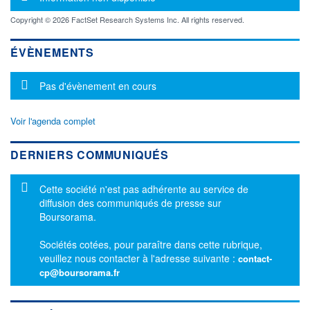
Copyright © 2026 FactSet Research Systems Inc. All rights reserved.
ÉVÈNEMENTS
Message d'information
Pas d'évènement en cours
Voir l'agenda complet
DERNIERS COMMUNIQUÉS
Message d'information
Cette société n'est pas adhérente au service de
diffusion des communiqués de presse sur
Boursorama.
Sociétés cotées, pour paraître dans cette rubrique,
veuillez nous contacter à l'adresse suivante :
contact-
cp@boursorama.fr