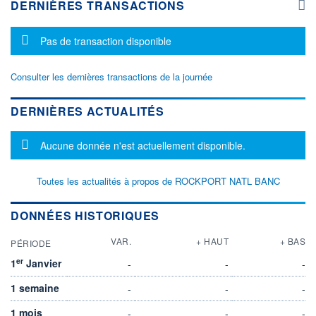
DERNIÈRES TRANSACTIONS
Message d'information
Pas de transaction disponible
Consulter les dernières transactions de la journée
DERNIÈRES ACTUALITÉS
Message d'information
Aucune donnée n'est actuellement disponible.
Toutes les actualités à propos de ROCKPORT NATL BANC
DONNÉES HISTORIQUES
VAR.
+ HAUT
+ BAS
PÉRIODE
er
1
Janvier
-
-
-
1 semaine
-
-
-
1 mois
-
-
-