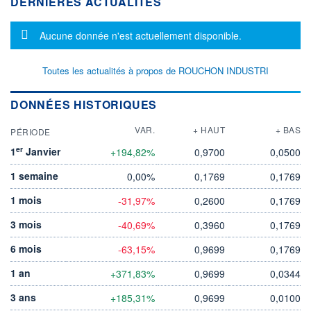
DERNIÈRES ACTUALITÉS
Message d'information
Aucune donnée n'est actuellement disponible.
Toutes les actualités à propos de ROUCHON INDUSTRI
DONNÉES HISTORIQUES
VAR.
+ HAUT
+ BAS
PÉRIODE
er
1
Janvier
+194,82%
0,9700
0,0500
1 semaine
0,00%
0,1769
0,1769
1 mois
-31,97%
0,2600
0,1769
3 mois
-40,69%
0,3960
0,1769
6 mois
-63,15%
0,9699
0,1769
1 an
+371,83%
0,9699
0,0344
3 ans
+185,31%
0,9699
0,0100