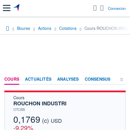
Menu
Connexion
Bourse
Actions
Cotations
Cours ROUCHON INDU
COURS
ACTUALITÉS
ANALYSES
CONSENSUS
Cours
SOCIÉTÉ
ROUCHON INDUSTRI
HISTORIQUE
OTCBB
0,1769
(c)
ACTIONNAIRES
USD
-9,29%