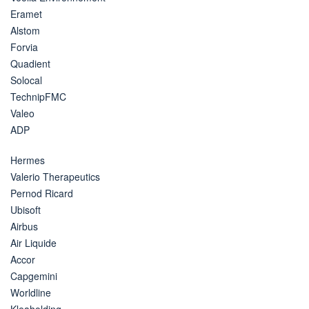
Eramet
Alstom
Forvia
Quadient
Solocal
TechnipFMC
Valeo
ADP
Hermes
Valerio Therapeutics
Pernod Ricard
Ubisoft
Airbus
Air Liquide
Accor
Capgemini
Worldline
Kleaholding