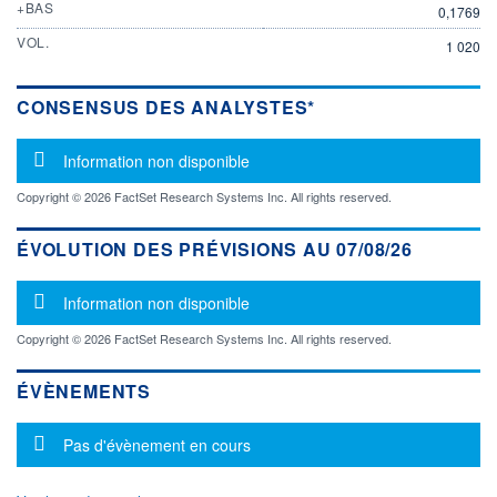
+BAS
0,1769
VOL.
1 020
CONSENSUS DES ANALYSTES*
Message d'information
Information non disponible
Copyright © 2026 FactSet Research Systems Inc. All rights reserved.
ÉVOLUTION DES PRÉVISIONS AU 07/08/26
Message d'information
Information non disponible
Copyright © 2026 FactSet Research Systems Inc. All rights reserved.
ÉVÈNEMENTS
Message d'information
Pas d'évènement en cours