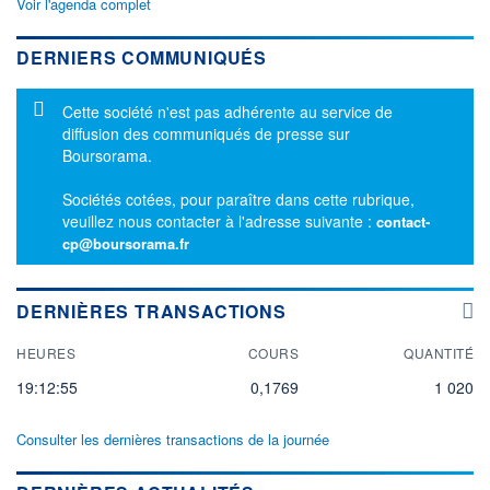
Voir l'agenda complet
DERNIERS COMMUNIQUÉS
Message d'information
Cette société n'est pas adhérente au service de
diffusion des communiqués de presse sur
Boursorama.
Sociétés cotées, pour paraître dans cette rubrique,
veuillez nous contacter à l'adresse suivante :
contact-
cp@boursorama.fr
DERNIÈRES TRANSACTIONS
HEURES
COURS
QUANTITÉ
19:12:55
0,1769
1 020
Consulter les dernières transactions de la journée