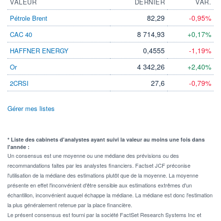
VALEUR
DERNIER
VAR.
82,29
-0,95%
Pétrole Brent
8 714,93
+0,17%
CAC 40
0,4555
-1,19%
HAFFNER ENERGY
4 342,26
+2,40%
Or
27,6
-0,79%
2CRSI
Gérer mes listes
* Liste des cabinets d'analystes ayant suivi la valeur au moins une fois dans
l'année :
Un consensus est une moyenne ou une médiane des prévisions ou des
recommandations faites par les analystes financiers. Factset JCF préconise
l'utilisation de la médiane des estimations plutôt que de la moyenne. La moyenne
présente en effet l'inconvénient d'être sensible aux estimations extrêmes d'un
échantillon, inconvénient auquel échappe la médiane. La médiane est donc l'estimation
la plus généralement retenue par la place financière.
Le présent consensus est fourni par la société FactSet Research Systems Inc et