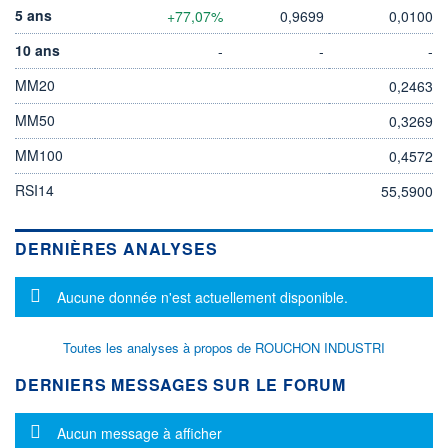
5 ans
+77,07%
0,9699
0,0100
10 ans
-
-
-
MM20
0,2463
MM50
0,3269
MM100
0,4572
RSI14
55,5900
DERNIÈRES ANALYSES
Message d'information
Aucune donnée n'est actuellement disponible.
Toutes les analyses à propos de ROUCHON INDUSTRI
DERNIERS MESSAGES SUR LE FORUM
Message d'information
Aucun message à afficher