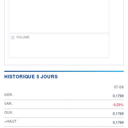
ÉLIGIBILITÉ
Non éligible
Boursobank
+ PORTEFEUILLE
+ LISTE
VOLUME
HISTORIQUE 5 JOURS
7 AUGU
07-08
DER.
0,1769
VAR.
-9,29%
OUV.
0,1769
+HAUT
0,1769