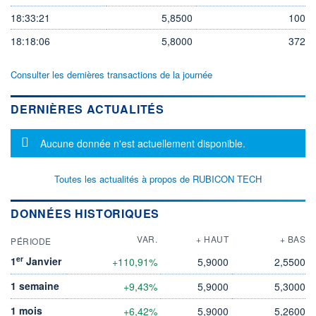
18:33:21
5,8500
100
18:18:06
5,8000
372
Consulter les dernières transactions de la journée
DERNIÈRES ACTUALITÉS
Message d'information
Aucune donnée n'est actuellement disponible.
Toutes les actualités à propos de RUBICON TECH
DONNÉES HISTORIQUES
VAR.
+ HAUT
+ BAS
PÉRIODE
er
1
Janvier
+110,91%
5,9000
2,5500
1 semaine
+9,43%
5,9000
5,3000
1 mois
+6,42%
5,9000
5,2600