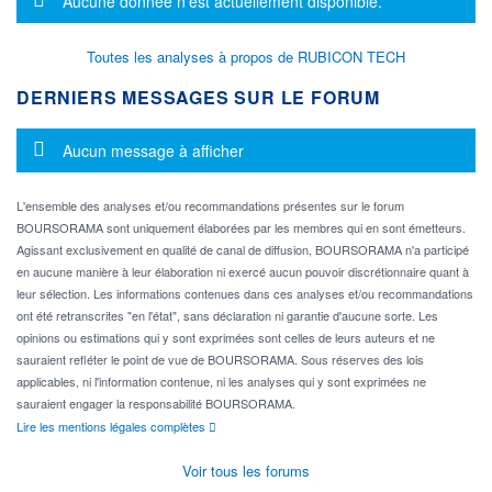
Aucune donnée n'est actuellement disponible.
Toutes les analyses à propos de RUBICON TECH
DERNIERS MESSAGES SUR LE FORUM
Message d'information
Aucun message à afficher
L'ensemble des analyses et/ou recommandations présentes sur le forum
BOURSORAMA sont uniquement élaborées par les membres qui en sont émetteurs.
Agissant exclusivement en qualité de canal de diffusion, BOURSORAMA n'a participé
en aucune manière à leur élaboration ni exercé aucun pouvoir discrétionnaire quant à
leur sélection. Les informations contenues dans ces analyses et/ou recommandations
ont été retranscrites "en l'état", sans déclaration ni garantie d'aucune sorte. Les
opinions ou estimations qui y sont exprimées sont celles de leurs auteurs et ne
sauraient refléter le point de vue de BOURSORAMA. Sous réserves des lois
applicables, ni l'information contenue, ni les analyses qui y sont exprimées ne
sauraient engager la responsabilité BOURSORAMA.
Lire les mentions légales complètes
Voir tous les forums