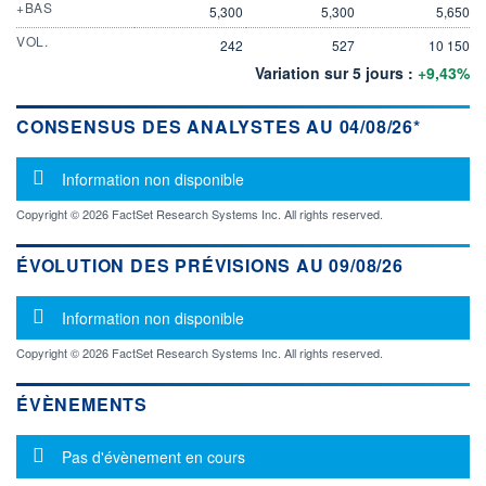
+BAS
5,300
5,300
5,650
VOL.
242
527
10 150
Variation sur 5 jours :
+9,43%
CONSENSUS DES ANALYSTES AU 04/08/26*
Message d'information
Information non disponible
Copyright © 2026 FactSet Research Systems Inc. All rights reserved.
ÉVOLUTION DES PRÉVISIONS AU 09/08/26
Message d'information
Information non disponible
Copyright © 2026 FactSet Research Systems Inc. All rights reserved.
ÉVÈNEMENTS
Message d'information
Pas d'évènement en cours