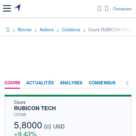
Menu
Connexion
Bourse
Actions
Cotations
Cours RUBICON TECH
COURS
ACTUALITÉS
ANALYSES
CONSENSUS
Cours
SOCIÉTÉ
RUBICON TECH
HISTORIQUE
OTCBB
5,8000
(c)
ACTIONNAIRES
USD
+9,43%