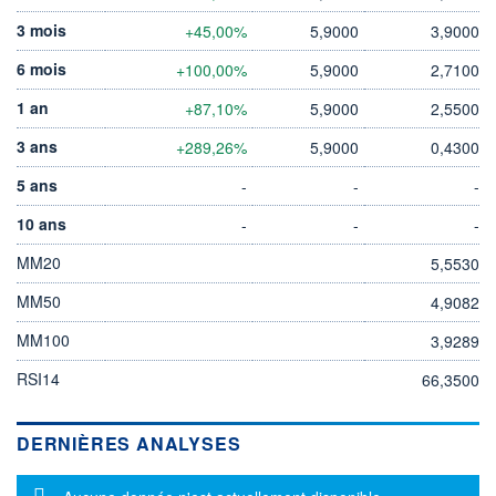
3 mois
+45,00%
5,9000
3,9000
6 mois
+100,00%
5,9000
2,7100
1 an
+87,10%
5,9000
2,5500
3 ans
+289,26%
5,9000
0,4300
5 ans
-
-
-
10 ans
-
-
-
MM20
5,5530
MM50
4,9082
MM100
3,9289
RSI14
66,3500
DERNIÈRES ANALYSES
Message d'information