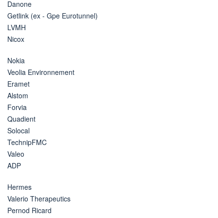
Danone
Getlink (ex - Gpe Eurotunnel)
LVMH
Nicox
Nokia
Veolia Environnement
Eramet
Alstom
Forvia
Quadient
Solocal
TechnipFMC
Valeo
ADP
Hermes
Valerio Therapeutics
Pernod Ricard