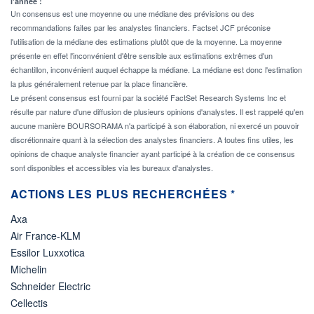
l'année :
Un consensus est une moyenne ou une médiane des prévisions ou des
recommandations faites par les analystes financiers. Factset JCF préconise
l'utilisation de la médiane des estimations plutôt que de la moyenne. La moyenne
présente en effet l'inconvénient d'être sensible aux estimations extrêmes d'un
échantillon, inconvénient auquel échappe la médiane. La médiane est donc l'estimation
la plus généralement retenue par la place financière.
Le présent consensus est fourni par la société FactSet Research Systems Inc et
résulte par nature d'une diffusion de plusieurs opinions d'analystes. Il est rappelé qu'en
aucune manière BOURSORAMA n'a participé à son élaboration, ni exercé un pouvoir
discrétionnaire quant à la sélection des analystes financiers. A toutes fins utiles, les
opinions de chaque analyste financier ayant participé à la création de ce consensus
sont disponibles et accessibles via les bureaux d'analystes.
ACTIONS LES PLUS RECHERCHÉES *
Axa
Air France-KLM
Essilor Luxxotica
Michelin
Schneider Electric
Cellectis