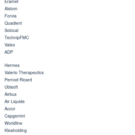
Eramet
Alstom
Forvia
Quadient
Solocal
TechnipFMC
Valeo
ADP
Hermes
Valerio Therapeutics
Pernod Ricard
Ubisoft
Airbus
Air Liquide
Accor
Capgemini
Worldline
Kleaholding