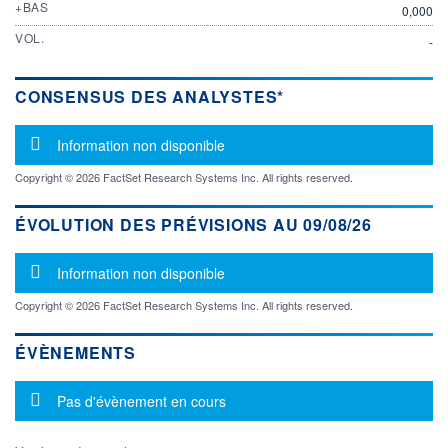
+BAS
0,000
VOL.
-
CONSENSUS DES ANALYSTES*
Message d'information
Information non disponible
Copyright © 2026 FactSet Research Systems Inc. All rights reserved.
ÉVOLUTION DES PRÉVISIONS AU 09/08/26
Message d'information
Information non disponible
Copyright © 2026 FactSet Research Systems Inc. All rights reserved.
ÉVÈNEMENTS
Message d'information
Pas d'évènement en cours