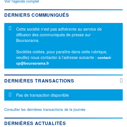
Voir l'agenda complet
DERNIERS COMMUNIQUÉS
Message d'information
Cette société n'est pas adhérente au service de
diffusion des communiqués de presse sur
Boursorama.
Sociétés cotées, pour paraître dans cette rubrique,
veuillez nous contacter à l'adresse suivante :
contact-
cp@boursorama.fr
DERNIÈRES TRANSACTIONS
Message d'information
Pas de transaction disponible
Consulter les dernières transactions de la journée
DERNIÈRES ACTUALITÉS