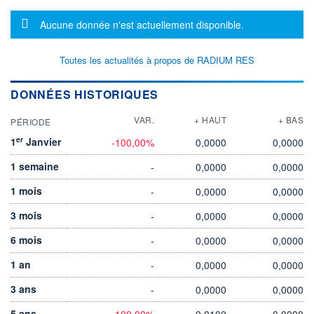
Message d'information
Aucune donnée n'est actuellement disponible.
Toutes les actualités à propos de RADIUM RES
DONNÉES HISTORIQUES
VAR.
+ HAUT
+ BAS
PÉRIODE
er
1
Janvier
-100,00%
0,0000
0,0000
1 semaine
-
0,0000
0,0000
1 mois
-
0,0000
0,0000
3 mois
-
0,0000
0,0000
6 mois
-
0,0000
0,0000
1 an
-
0,0000
0,0000
3 ans
-
0,0000
0,0000
5 ans
-100,00%
0,0100
0,0000