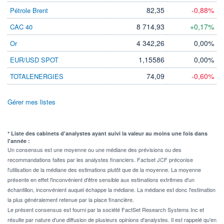
82,35
-0,88%
Pétrole Brent
8 714,93
+0,17%
CAC 40
4 342,26
0,00%
Or
1,15586
0,00%
EUR/USD SPOT
74,09
-0,60%
TOTALENERGIES
Gérer mes listes
* Liste des cabinets d'analystes ayant suivi la valeur au moins une fois dans
l'année :
Un consensus est une moyenne ou une médiane des prévisions ou des
recommandations faites par les analystes financiers. Factset JCF préconise
l'utilisation de la médiane des estimations plutôt que de la moyenne. La moyenne
présente en effet l'inconvénient d'être sensible aux estimations extrêmes d'un
échantillon, inconvénient auquel échappe la médiane. La médiane est donc l'estimation
la plus généralement retenue par la place financière.
Le présent consensus est fourni par la société FactSet Research Systems Inc et
résulte par nature d'une diffusion de plusieurs opinions d'analystes. Il est rappelé qu'en