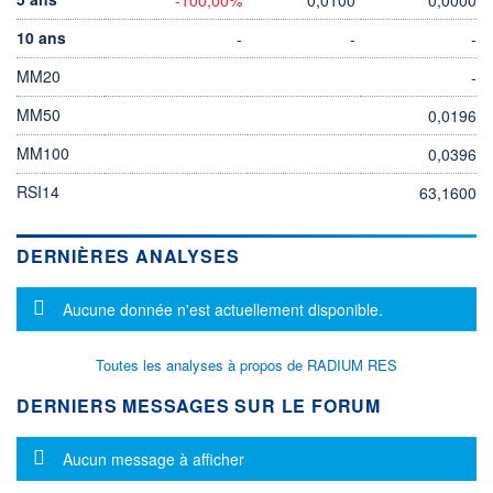
10 ans
-
-
-
MM20
-
MM50
0,0196
MM100
0,0396
RSI14
63,1600
DERNIÈRES ANALYSES
Message d'information
Aucune donnée n'est actuellement disponible.
Toutes les analyses à propos de RADIUM RES
DERNIERS MESSAGES SUR LE FORUM
Message d'information
Aucun message à afficher