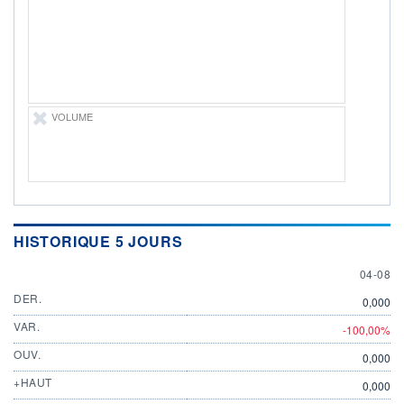
ÉLIGIBILITÉ
Non éligible
Boursobank
+ PORTEFEUILLE
+ LISTE
VOLUME
HISTORIQUE 5 JOURS
4 AUGU
04-08
DER.
0,000
VAR.
-100,00%
OUV.
0,000
+HAUT
0,000