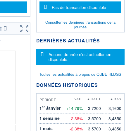
Message d'information
Pas de transaction disponible
Consulter les dernières transactions de la
journée
DERNIÈRES ACTUALITÉS
.
Message d'information
Aucune donnée n'est actuellement
disponible.
Toutes les actualités à propos de QUBE HLDGS
DONNÉES HISTORIQUES
VAR.
+ HAUT
+ BAS
PÉRIODE
er
1
Janvier
+14,79%
3,7200
3,1600
1 semaine
-2,38%
3,5700
3,4850
1 mois
-2,38%
3,5700
3,4850