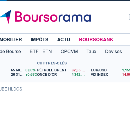
MOBILIER
IMPÔTS
ACTU
BOURSOBANK
 de Bourse
ETF - ETN
OPCVM
Taux
Devises
CHIFFRES-CLÉS
65 606,71
0,00%
PÉTROLE BRENT
82,35
$US
EUR/USD
26 319,45
+0,69%
ONCE D'OR
4 342,26
$US
VIX INDEX
14,9
QUBE HLDGS