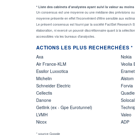
* Liste des cabinets d'analystes ayant suivi la valeur au moins
Un consensus est une moyenne ou une médiane des prévisions ou des
moyenne présente en effet l'inconvénient d'être sensible aux estima
Le présent consensus est fourni par la société FactSet Research Sy
élaboration, ni exercé un pouvoir discrétionnaire quant à la sélectio
accessibles via les bureaux d'analystes.
ACTIONS LES PLUS RECHERCHÉES *
Axa
Nokia
Air France-KLM
Veolia
Essilor Luxxotica
Eramet
Michelin
Alstom
Schneider Electric
Forvia
Cellectis
Quadie
Danone
Solocal
Getlink (ex - Gpe Eurotunnel)
Techn
LVMH
Valeo
Nicox
ADP
* source Google