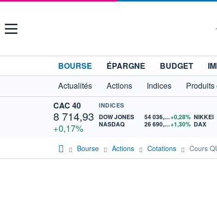
Menu
BOURSE
ÉPARGNE
BUDGET
IM
Actualités
Actions
Indices
Produits
CAC 40
INDICES
8 714,93
DOW JONES
54 036,93
+0,28%
NIKKEI
NASDAQ
26 690,62
+1,30%
DAX
+0,17%
Bourse
Actions
Cotations
Cours 