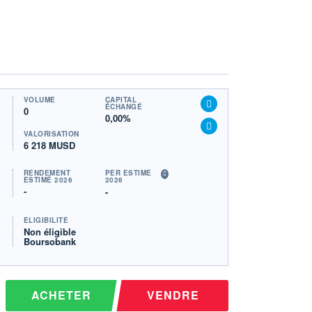
VOLUME
CAPITAL
ÉCHANGÉ
0
0,00%
VALORISATION
6 218 MUSD
RENDEMENT
PER ESTIMÉ
ESTIMÉ 2026
2026
-
-
ÉLIGIBILITÉ
Non éligible
Boursobank
ACHETER
VENDRE