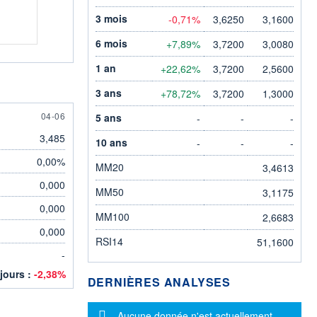
3 mois
-0,71%
3,6250
3,1600
6 mois
+7,89%
3,7200
3,0080
1 an
+22,62%
3,7200
2,5600
3 ans
+78,72%
3,7200
1,3000
4 JUNE
04-06
5 ans
-
-
-
3,485
10 ans
-
-
-
0,00%
MM20
3,4613
0,000
MM50
3,1175
0,000
MM100
2,6683
0,000
RSI14
51,1600
-
 jours :
-2,38%
DERNIÈRES ANALYSES
Message d'information
Aucune donnée n'est actuellement