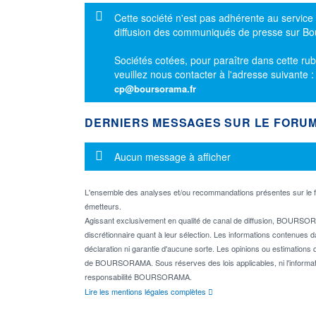
Message d'information
Cette société n'est pas adhérente au service
diffusion des communiqués de presse sur B
Sociétés cotées, pour paraître dans cette rub
veuillez nous contacter à l'adresse suivante 
cp@boursorama.fr
DERNIERS MESSAGES SUR LE FORU
Message d'information
Aucun message à afficher
L'ensemble des analyses et/ou recommandations présentes sur l
émetteurs.
Agissant exclusivement en qualité de canal de diffusion, BOURSORA
discrétionnaire quant à leur sélection. Les informations contenues 
déclaration ni garantie d'aucune sorte. Les opinions ou estimations q
de BOURSORAMA. Sous réserves des lois applicables, ni l'informati
responsabilité BOURSORAMA.
Lire les mentions légales complètes