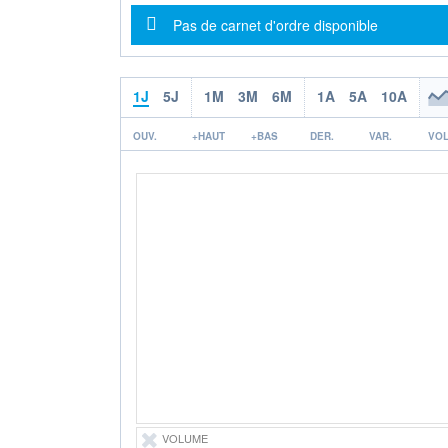
Message d'information
Pas de carnet d'ordre disponible
1J
5J
1M
3M
6M
1A
5A
10A
OUV.
+HAUT
+BAS
DER.
VAR.
VOL
VOLUME