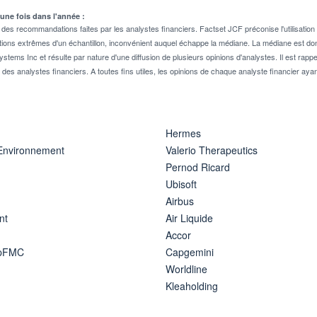
 une fois dans l'année :
 recommandations faites par les analystes financiers. Factset JCF préconise l'utilisation 
tions extrêmes d'un échantillon, inconvénient auquel échappe la médiane. La médiane est donc
stems Inc et résulte par nature d'une diffusion de plusieurs opinions d'analystes. Il est 
n des analystes financiers. A toutes fins utiles, les opinions de chaque analyste financier aya
Hermes
 Environnement
Valerio Therapeutics
Pernod Ricard
Ubisoft
Airbus
nt
Air Liquide
Accor
ipFMC
Capgemini
Worldline
Kleaholding