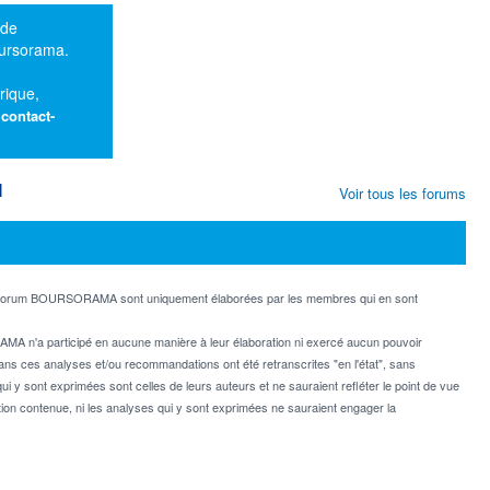
 de
oursorama.
rique,
:
contact-
M
Voir tous les forums
e forum BOURSORAMA sont uniquement élaborées par les membres qui en sont
MA n'a participé en aucune manière à leur élaboration ni exercé aucun pouvoir
dans ces analyses et/ou recommandations ont été retranscrites "en l'état", sans
ui y sont exprimées sont celles de leurs auteurs et ne sauraient refléter le point de vue
on contenue, ni les analyses qui y sont exprimées ne sauraient engager la