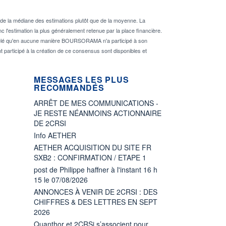
de la médiane des estimations plutôt que de la moyenne. La
 l'estimation la plus généralement retenue par la place financière.
rappelé qu'en aucune manière BOURSORAMA n'a participé à son
nt participé à la création de ce consensus sont disponibles et
MESSAGES LES PLUS
RECOMMANDÉS
ARRÊT DE MES COMMUNICATIONS -
JE RESTE NÉANMOINS ACTIONNAIRE
DE 2CRSI
Info AETHER
AETHER ACQUISITION DU SITE FR
SXB2 : CONFIRMATION / ETAPE 1
post de Philippe haffner à l'instant 16 h
15 le 07/08/2026
ANNONCES À VENIR DE 2CRSI : DES
CHIFFRES & DES LETTRES EN SEPT
2026
Quanthor et 2CRSi s’associent pour