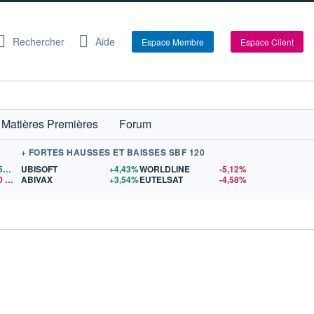
Rechercher
Aide
Espace Membre
Espace Client
Matières Premières
Forum
+ FORTES HAUSSES ET BAISSES SBF 120
1,1559
$US
UBISOFT
+4,43%
WORLDLINE
-5,12%
0
$US
ABIVAX
+3,54%
EUTELSAT
-4,58%