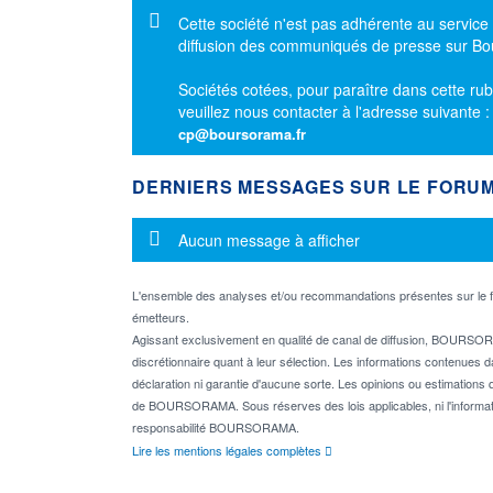
Message d'information
Cette société n'est pas adhérente au service
diffusion des communiqués de presse sur B
Sociétés cotées, pour paraître dans cette rub
veuillez nous contacter à l'adresse suivante 
cp@boursorama.fr
DERNIERS MESSAGES SUR LE FORU
Message d'information
Aucun message à afficher
L'ensemble des analyses et/ou recommandations présentes sur l
émetteurs.
Agissant exclusivement en qualité de canal de diffusion, BOURSORA
discrétionnaire quant à leur sélection. Les informations contenues 
déclaration ni garantie d'aucune sorte. Les opinions ou estimations q
de BOURSORAMA. Sous réserves des lois applicables, ni l'informati
responsabilité BOURSORAMA.
Lire les mentions légales complètes