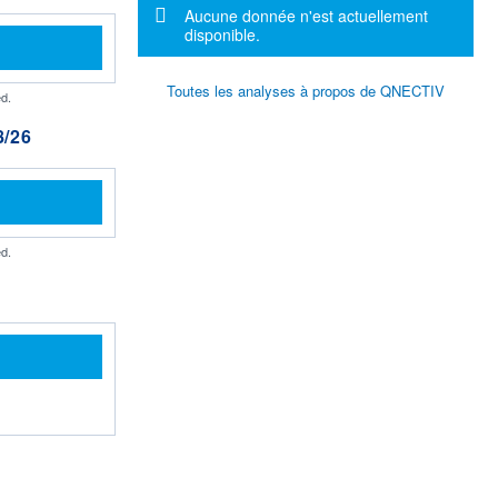
Message d'information
Aucune donnée n'est actuellement
disponible.
Toutes les analyses à propos de QNECTIV
d.
/26
d.