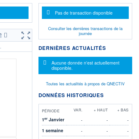
Message d'information
Pas de transaction disponible
Consulter les dernières transactions de la
journée
DERNIÈRES ACTUALITÉS
.
Message d'information
Aucune donnée n'est actuellement
disponible.
Toutes les actualités à propos de QNECTIV
DONNÉES HISTORIQUES
VAR.
+ HAUT
+ BAS
PÉRIODE
er
1
Janvier
-
-
-
1 semaine
-
-
-