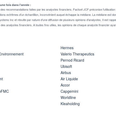
 une fois dans l'année :
 recommandations faites par les analystes financiers. Factset JCF préconise l'utilisation 
tions extrêmes d'un échantillon, inconvénient auquel échappe la médiane. La médiane est donc
stems Inc et résulte par nature d'une diffusion de plusieurs opinions d'analystes. Il est 
n des analystes financiers. A toutes fins utiles, les opinions de chaque analyste financier aya
Hermes
 Environnement
Valerio Therapeutics
Pernod Ricard
Ubisoft
Airbus
nt
Air Liquide
Accor
ipFMC
Capgemini
Worldline
Kleaholding