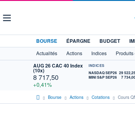
Menu
BOURSE
ÉPARGNE
BUDGET
IM
Actualités
Actions
Indices
Produits
AUG 26 CAC 40 Index
INDICES
(10x)
NASDAQ SEP26
29 522,2
8 717,50
MINI S&P SEP26
7 734,0
+0,41%
Bourse
Actions
Cotations
Cours Q