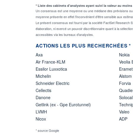
* Liste des cabinets d'analystes ayant suivi la valeur au moins
Un consensus est une moyenne ou une médiane des prévisions ou des
moyenne présente en effet l'inconvénient d'être sensible aux estima
Le présent consensus est fourni par la société FactSet Research Sy
élaboration, ni exercé un pouvoir discrétionnaire quant à la sélectio
accessibles via les bureaux d'analystes.
ACTIONS LES PLUS RECHERCHÉES *
Axa
Nokia
Air France-KLM
Veolia
Essilor Luxxotica
Eramet
Michelin
Alstom
Schneider Electric
Forvia
Cellectis
Quadie
Danone
Solocal
Getlink (ex - Gpe Eurotunnel)
Techn
LVMH
Valeo
Nicox
ADP
* source Google