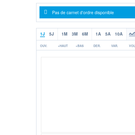
Message d'information
Pas de carnet d'ordre disponible
1J
5J
1M
3M
6M
1A
5A
10A
OUV.
+HAUT
+BAS
DER.
VAR.
VOL