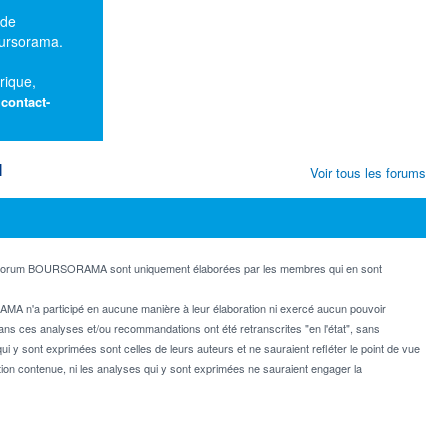
 de
oursorama.
rique,
:
contact-
M
Voir tous les forums
e forum BOURSORAMA sont uniquement élaborées par les membres qui en sont
MA n'a participé en aucune manière à leur élaboration ni exercé aucun pouvoir
dans ces analyses et/ou recommandations ont été retranscrites "en l'état", sans
ui y sont exprimées sont celles de leurs auteurs et ne sauraient refléter le point de vue
on contenue, ni les analyses qui y sont exprimées ne sauraient engager la