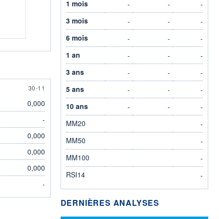
1 mois
-
-
-
3 mois
-
-
-
6 mois
-
-
-
1 an
-
-
-
3 ans
-
-
-
30 NOVEMBER
30-11
5 ans
-
-
-
0,000
10 ans
-
-
-
-
MM20
-
0,000
MM50
-
0,000
MM100
-
0,000
RSI14
-
-
DERNIÈRES ANALYSES