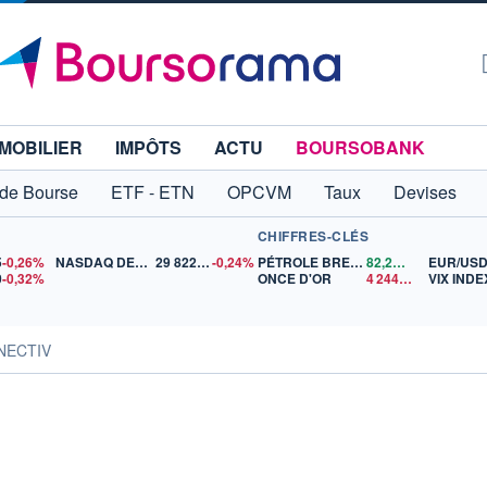
MOBILIER
IMPÔTS
ACTU
BOURSOBANK
 de Bourse
ETF - ETN
OPCVM
Taux
Devises
CHIFFRES-CLÉS
5
-0,26%
NASDAQ DEC26
29 822,75
-0,24%
PÉTROLE BRENT
82,24
$US
EUR/US
0
-0,32%
ONCE D'OR
4 244,37
$US
VIX INDE
NECTIV