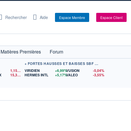
Rechercher
Aide
Espace Membre
Espace Client
Matières Premières
Forum
+ FORTES HAUSSES ET BAISSES SBF 120
D
1,1523
$US
VIRIDIEN
+6,99%
VUSION
-5,04%
X
15,36
$US
HERMES INTL
+5,17%
VALEO
-3,55%