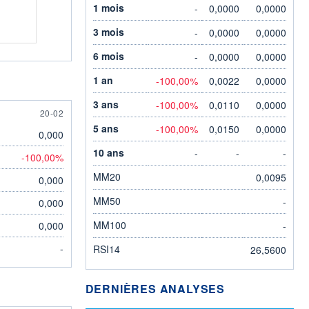
1 mois
-
0,0000
0,0000
3 mois
-
0,0000
0,0000
6 mois
-
0,0000
0,0000
1 an
-100,00%
0,0022
0,0000
3 ans
-100,00%
0,0110
0,0000
20 FEBRUARY
20-02
5 ans
-100,00%
0,0150
0,0000
0,000
10 ans
-
-
-
-100,00%
MM20
0,0095
0,000
MM50
-
0,000
MM100
0,000
-
-
RSI14
26,5600
DERNIÈRES ANALYSES