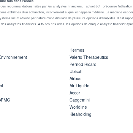
 une fois dans l'année :
 recommandations faites par les analystes financiers. Factset JCF préconise l'utilisation 
tions extrêmes d'un échantillon, inconvénient auquel échappe la médiane. La médiane est donc
stems Inc et résulte par nature d'une diffusion de plusieurs opinions d'analystes. Il est 
n des analystes financiers. A toutes fins utiles, les opinions de chaque analyste financier aya
Hermes
 Environnement
Valerio Therapeutics
Pernod Ricard
Ubisoft
Airbus
nt
Air Liquide
Accor
ipFMC
Capgemini
Worldline
Kleaholding