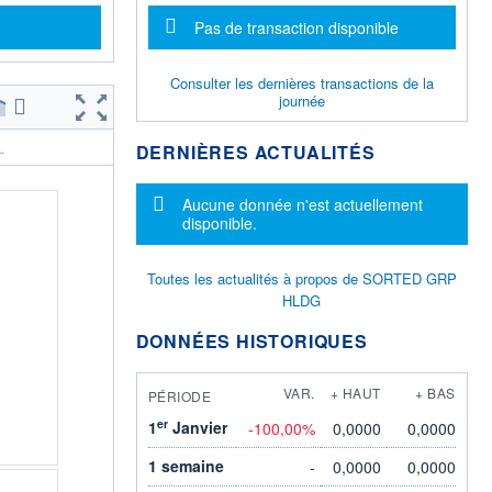
Message d'information
Pas de transaction disponible
Consulter les dernières transactions de la
journée
DERNIÈRES ACTUALITÉS
.
Message d'information
Aucune donnée n'est actuellement
disponible.
Toutes les actualités à propos de SORTED GRP
HLDG
DONNÉES HISTORIQUES
VAR.
+ HAUT
+ BAS
PÉRIODE
er
1
Janvier
-100,00%
0,0000
0,0000
1 semaine
-
0,0000
0,0000