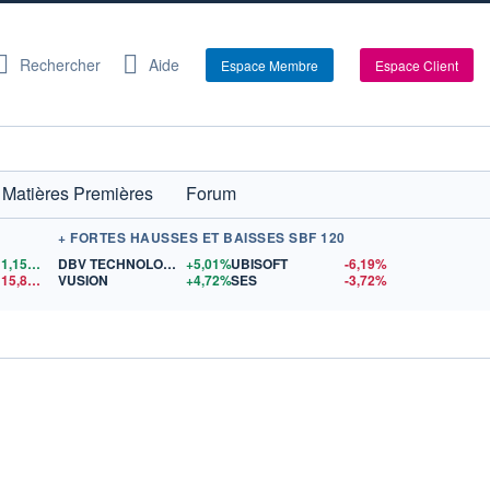
Rechercher
Aide
Espace Membre
Espace Client
Matières Premières
Forum
+ FORTES HAUSSES ET BAISSES SBF 120
1,1558
$US
DBV TECHNOLOGIES
+5,01%
UBISOFT
-6,19%
15,81
$US
VUSION
+4,72%
SES
-3,72%