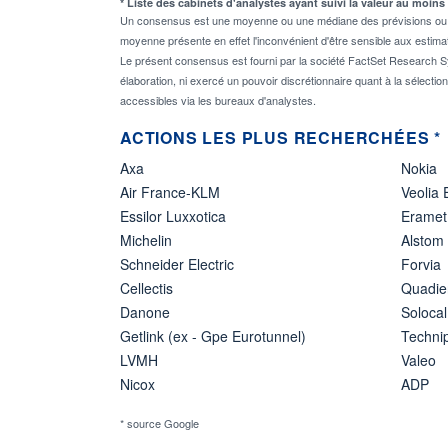
* Liste des cabinets d'analystes ayant suivi la valeur au moins
Un consensus est une moyenne ou une médiane des prévisions ou des
moyenne présente en effet l'inconvénient d'être sensible aux estima
Le présent consensus est fourni par la société FactSet Research Sy
élaboration, ni exercé un pouvoir discrétionnaire quant à la sélectio
accessibles via les bureaux d'analystes.
ACTIONS LES PLUS RECHERCHÉES *
Axa
Nokia
Air France-KLM
Veolia
Essilor Luxxotica
Eramet
Michelin
Alstom
Schneider Electric
Forvia
Cellectis
Quadie
Danone
Solocal
Getlink (ex - Gpe Eurotunnel)
Techn
LVMH
Valeo
Nicox
ADP
* source Google