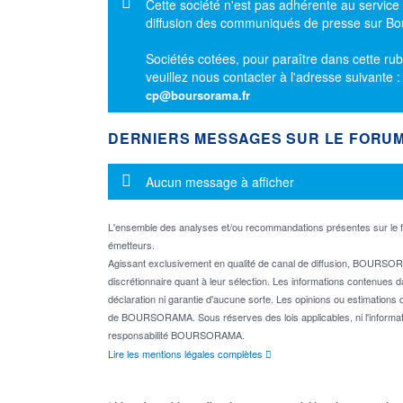
Message d'information
Cette société n'est pas adhérente au service
diffusion des communiqués de presse sur B
Sociétés cotées, pour paraître dans cette rub
veuillez nous contacter à l'adresse suivante 
cp@boursorama.fr
DERNIERS MESSAGES SUR LE FORU
Message d'information
Aucun message à afficher
L'ensemble des analyses et/ou recommandations présentes sur l
émetteurs.
Agissant exclusivement en qualité de canal de diffusion, BOURSORA
discrétionnaire quant à leur sélection. Les informations contenues 
déclaration ni garantie d'aucune sorte. Les opinions ou estimations q
de BOURSORAMA. Sous réserves des lois applicables, ni l'informati
responsabilité BOURSORAMA.
Lire les mentions légales complètes