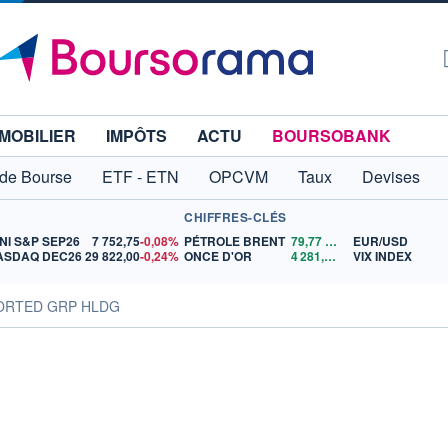
MOBILIER
IMPÔTS
ACTU
BOURSOBANK
 de Bourse
ETF - ETN
OPCVM
Taux
Devises
CHIFFRES-CLÉS
NI S&P SEP26
7 752,75
-0,08%
PÉTROLE BRENT
79,77
$US
EUR/USD
ASDAQ DEC26
29 822,00
-0,24%
ONCE D'OR
4 281,67
$US
VIX INDEX
SORTED GRP HLDG