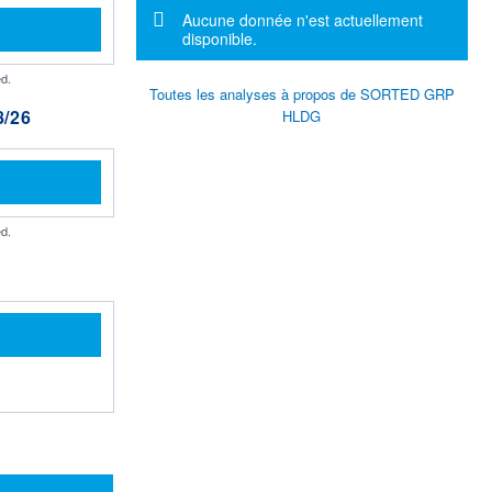
Message d'information
Aucune donnée n'est actuellement
disponible.
d.
Toutes les analyses à propos de SORTED GRP
/26
HLDG
d.