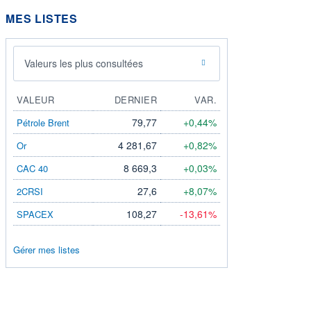
MES LISTES
Valeurs les plus consultées
VALEUR
DERNIER
VAR.
79,77
+0,44%
Pétrole Brent
4 281,67
+0,82%
Or
8 669,3
+0,03%
CAC 40
27,6
+8,07%
2CRSI
108,27
-13,61%
SPACEX
Gérer mes listes