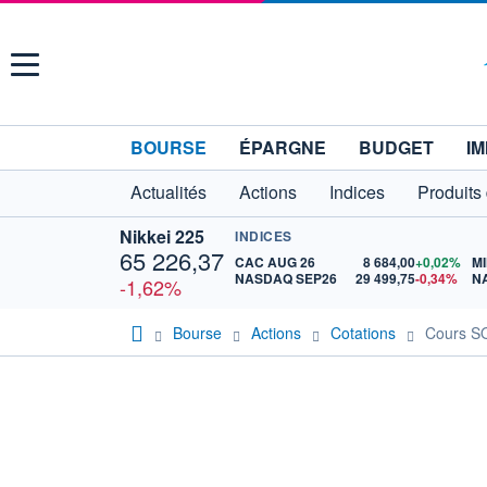
Menu
BOURSE
ÉPARGNE
BUDGET
IM
Actualités
Actions
Indices
Produits
Nikkei 225
INDICES
65 226,37
CAC AUG 26
8 684,00
+0,02%
MI
NASDAQ SEP26
29 499,75
-0,34%
N
-1,62%
Bourse
Actions
Cotations
Cours 