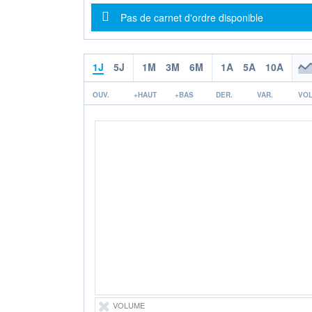
Message d'information
Pas de carnet d'ordre disponible
1J
5J
1M
3M
6M
1A
5A
10A
OUV.
+HAUT
+BAS
DER.
VAR.
VOL
VOLUME