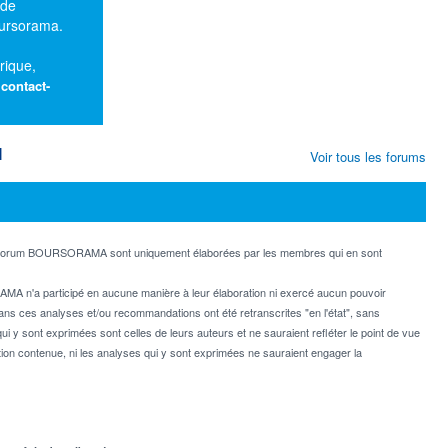
 de
oursorama.
rique,
:
contact-
M
Voir tous les forums
e forum BOURSORAMA sont uniquement élaborées par les membres qui en sont
MA n'a participé en aucune manière à leur élaboration ni exercé aucun pouvoir
dans ces analyses et/ou recommandations ont été retranscrites "en l'état", sans
ui y sont exprimées sont celles de leurs auteurs et ne sauraient refléter le point de vue
on contenue, ni les analyses qui y sont exprimées ne sauraient engager la