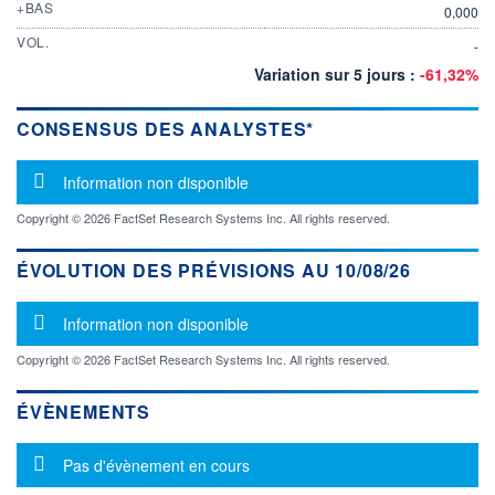
+BAS
0,000
VOL.
-
Variation sur 5 jours :
-61,32%
CONSENSUS DES ANALYSTES*
Message d'information
Information non disponible
Copyright © 2026 FactSet Research Systems Inc. All rights reserved.
ÉVOLUTION DES PRÉVISIONS AU 10/08/26
Message d'information
Information non disponible
Copyright © 2026 FactSet Research Systems Inc. All rights reserved.
ÉVÈNEMENTS
Message d'information
Pas d'évènement en cours