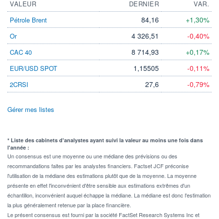
VALEUR
DERNIER
VAR.
84,16
+1,30%
Pétrole Brent
4 326,51
-0,40%
Or
8 714,93
+0,17%
CAC 40
1,15505
-0,11%
EUR/USD SPOT
27,6
-0,79%
2CRSI
Gérer mes listes
* Liste des cabinets d'analystes ayant suivi la valeur au moins une fois dans
l'année :
Un consensus est une moyenne ou une médiane des prévisions ou des
recommandations faites par les analystes financiers. Factset JCF préconise
l'utilisation de la médiane des estimations plutôt que de la moyenne. La moyenne
présente en effet l'inconvénient d'être sensible aux estimations extrêmes d'un
échantillon, inconvénient auquel échappe la médiane. La médiane est donc l'estimation
la plus généralement retenue par la place financière.
Le présent consensus est fourni par la société FactSet Research Systems Inc et