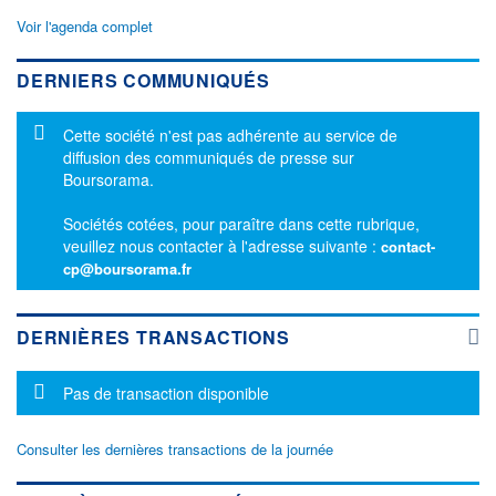
Voir l'agenda complet
DERNIERS COMMUNIQUÉS
Message d'information
Cette société n'est pas adhérente au service de
diffusion des communiqués de presse sur
Boursorama.
Sociétés cotées, pour paraître dans cette rubrique,
veuillez nous contacter à l'adresse suivante :
contact-
cp@boursorama.fr
DERNIÈRES TRANSACTIONS
Message d'information
Pas de transaction disponible
Consulter les dernières transactions de la journée