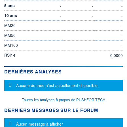
5 ans
-
-
-
10 ans
-
-
-
MM20
-
MM50
-
MM100
-
RSI14
0,0000
DERNIÈRES ANALYSES
Message d'information
Aucune donnée n'est actuellement disponible.
Toutes les analyses à propos de PUSHFOR TECH
DERNIERS MESSAGES SUR LE FORUM
Message d'information
Aucun message à afficher