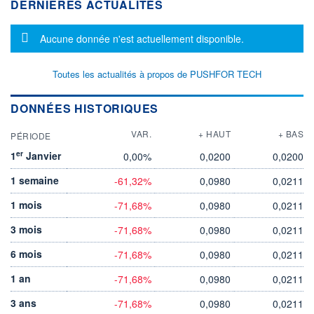
DERNIÈRES ACTUALITÉS
Message d'information
Aucune donnée n'est actuellement disponible.
Toutes les actualités à propos de PUSHFOR TECH
DONNÉES HISTORIQUES
VAR.
+ HAUT
+ BAS
PÉRIODE
er
1
Janvier
0,00%
0,0200
0,0200
1 semaine
-61,32%
0,0980
0,0211
1 mois
-71,68%
0,0980
0,0211
3 mois
-71,68%
0,0980
0,0211
6 mois
-71,68%
0,0980
0,0211
1 an
-71,68%
0,0980
0,0211
3 ans
-71,68%
0,0980
0,0211