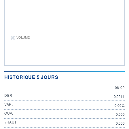
ÉLIGIBILITÉ
Non éligible
Boursobank
+ PORTEFEUILLE
+ LISTE
VOLUME
HISTORIQUE 5 JOURS
6 FEBR
06-02
DER.
0,0211
VAR.
0,00%
OUV.
0,000
+HAUT
0,000