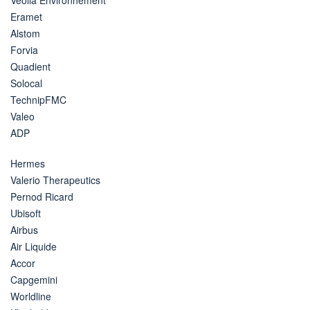
Eramet
Alstom
Forvia
Quadient
Solocal
TechnipFMC
Valeo
ADP
Hermes
Valerio Therapeutics
Pernod Ricard
Ubisoft
Airbus
Air Liquide
Accor
Capgemini
Worldline