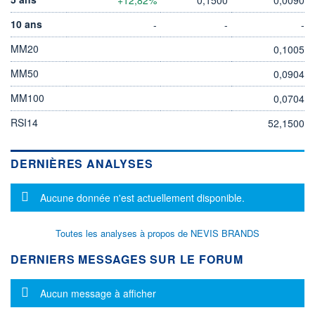
10 ans
-
-
-
MM20
0,1005
MM50
0,0904
MM100
0,0704
RSI14
52,1500
DERNIÈRES ANALYSES
Message d'information
Aucune donnée n'est actuellement disponible.
Toutes les analyses à propos de NEVIS BRANDS
DERNIERS MESSAGES SUR LE FORUM
Message d'information
Aucun message à afficher