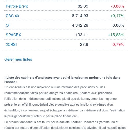
82,35
-0,88%
Pétrole Brent
8 714,93
+0,17%
CAC 40
4 342,26
0,00%
Or
133,11
+15,83%
SPACEX
27,6
-0,79%
2CRSI
Gérer mes listes
* Liste des cabinets d'analystes ayant suivi la valeur au moins une fois dans
l'année :
Un consensus est une moyenne ou une médiane des prévisions ou des
recommandations faites par les analystes financiers. Factset JCF préconise
l'utilisation de la médiane des estimations plutôt que de la moyenne. La moyenne
présente en effet l'inconvénient d'être sensible aux estimations extrêmes d'un
échantillon, inconvénient auquel échappe la médiane. La médiane est donc l'estimation
la plus généralement retenue par la place financière.
Le présent consensus est fourni par la société FactSet Research Systems Inc et
résulte par nature d'une diffusion de plusieurs opinions d'analystes. Il est rappelé qu'en