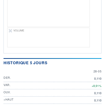
ÉLIGIBILITÉ
Non éligible
Boursobank
+ PORTEFEUILLE
+ LISTE
VOLUME
HISTORIQUE 5 JOURS
28 MAY
28-05
DER.
0,110
VAR.
+8,91%
OUV.
0,110
+HAUT
0,110