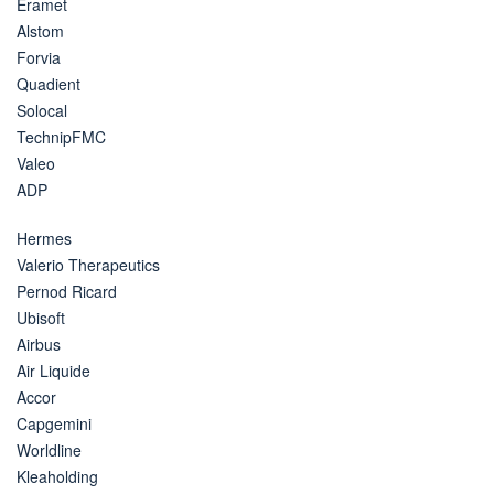
Eramet
Alstom
Forvia
Quadient
Solocal
TechnipFMC
Valeo
ADP
Hermes
Valerio Therapeutics
Pernod Ricard
Ubisoft
Airbus
Air Liquide
Accor
Capgemini
Worldline
Kleaholding