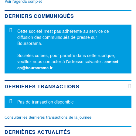
Voir l'agenda complet
DERNIERS COMMUNIQUÉS
Message d'information
Cette société n'est pas adhérente au service de
diffusion des communiqués de presse sur
Boursorama.
Sociétés cotées, pour paraître dans cette rubrique,
veuillez nous contacter à l'adresse suivante :
contact-
cp@boursorama.fr
DERNIÈRES TRANSACTIONS
Message d'information
Pas de transaction disponible
Consulter les dernières transactions de la journée
DERNIÈRES ACTUALITÉS