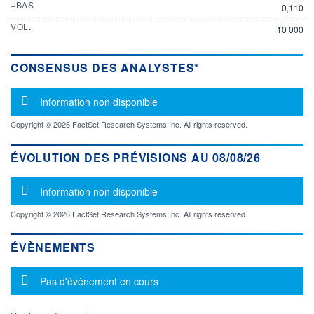
+BAS
0,110
VOL.
10 000
CONSENSUS DES ANALYSTES*
Message d'information
Information non disponible
Copyright © 2026 FactSet Research Systems Inc. All rights reserved.
ÉVOLUTION DES PRÉVISIONS AU 08/08/26
Message d'information
Information non disponible
Copyright © 2026 FactSet Research Systems Inc. All rights reserved.
ÉVÈNEMENTS
Message d'information
Pas d'évènement en cours