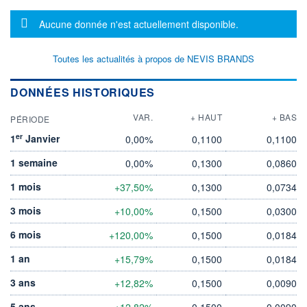
Message d'information
Aucune donnée n'est actuellement disponible.
Toutes les actualités à propos de NEVIS BRANDS
DONNÉES HISTORIQUES
VAR.
+ HAUT
+ BAS
PÉRIODE
er
1
Janvier
0,00%
0,1100
0,1100
1 semaine
0,00%
0,1300
0,0860
1 mois
+37,50%
0,1300
0,0734
3 mois
+10,00%
0,1500
0,0300
6 mois
+120,00%
0,1500
0,0184
1 an
+15,79%
0,1500
0,0184
3 ans
+12,82%
0,1500
0,0090
5 ans
+12,82%
0,1500
0,0090