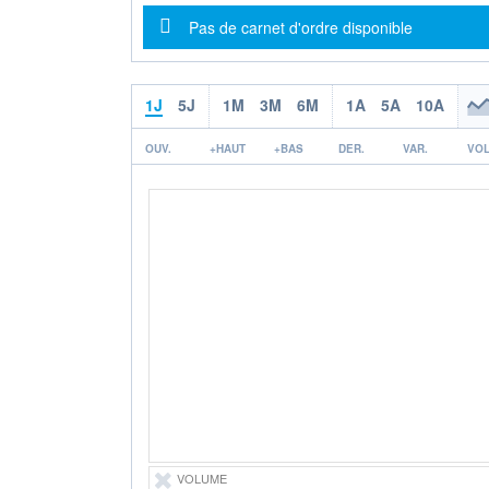
Message d'information
Pas de carnet d'ordre disponible
1J
5J
1M
3M
6M
1A
5A
10A
OUV.
+HAUT
+BAS
DER.
VAR.
VOL
VOLUME