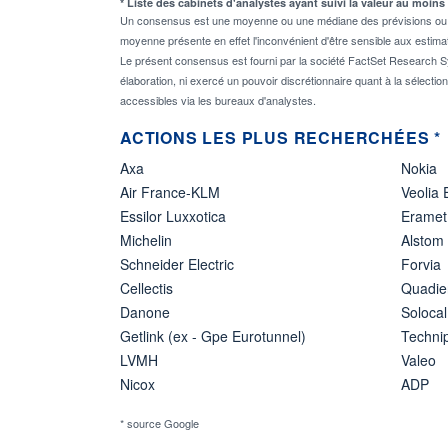
* Liste des cabinets d'analystes ayant suivi la valeur au moins
Un consensus est une moyenne ou une médiane des prévisions ou des
moyenne présente en effet l'inconvénient d'être sensible aux estima
Le présent consensus est fourni par la société FactSet Research Sy
élaboration, ni exercé un pouvoir discrétionnaire quant à la sélectio
accessibles via les bureaux d'analystes.
ACTIONS LES PLUS RECHERCHÉES *
Axa
Nokia
Air France-KLM
Veolia
Essilor Luxxotica
Eramet
Michelin
Alstom
Schneider Electric
Forvia
Cellectis
Quadie
Danone
Solocal
Getlink (ex - Gpe Eurotunnel)
Techn
LVMH
Valeo
Nicox
ADP
* source Google