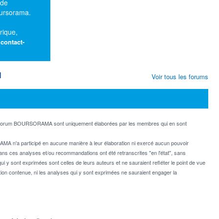
 de
oursorama.
rique,
:
contact-
M
Voir tous les forums
e forum BOURSORAMA sont uniquement élaborées par les membres qui en sont
MA n'a participé en aucune manière à leur élaboration ni exercé aucun pouvoir
dans ces analyses et/ou recommandations ont été retranscrites "en l'état", sans
ui y sont exprimées sont celles de leurs auteurs et ne sauraient refléter le point de vue
on contenue, ni les analyses qui y sont exprimées ne sauraient engager la