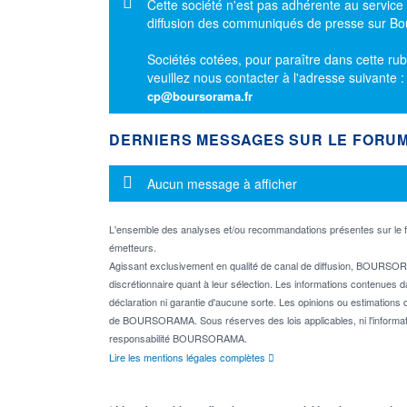
Message d'information
Cette société n'est pas adhérente au service
diffusion des communiqués de presse sur B
Sociétés cotées, pour paraître dans cette rub
veuillez nous contacter à l'adresse suivante 
cp@boursorama.fr
DERNIERS MESSAGES SUR LE FORU
Message d'information
Aucun message à afficher
L'ensemble des analyses et/ou recommandations présentes sur l
émetteurs.
Agissant exclusivement en qualité de canal de diffusion, BOURSORA
discrétionnaire quant à leur sélection. Les informations contenues 
déclaration ni garantie d'aucune sorte. Les opinions ou estimations q
de BOURSORAMA. Sous réserves des lois applicables, ni l'informati
responsabilité BOURSORAMA.
Lire les mentions légales complètes