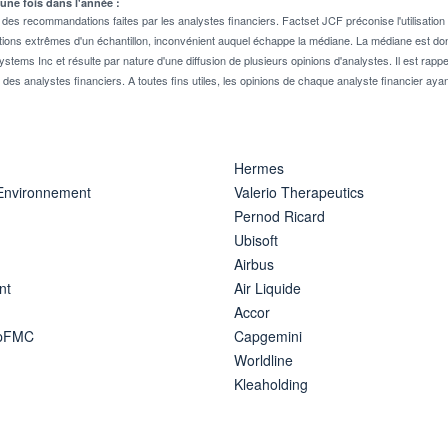
 une fois dans l'année :
 recommandations faites par les analystes financiers. Factset JCF préconise l'utilisation 
tions extrêmes d'un échantillon, inconvénient auquel échappe la médiane. La médiane est donc
stems Inc et résulte par nature d'une diffusion de plusieurs opinions d'analystes. Il est 
n des analystes financiers. A toutes fins utiles, les opinions de chaque analyste financier aya
Hermes
 Environnement
Valerio Therapeutics
Pernod Ricard
Ubisoft
Airbus
nt
Air Liquide
Accor
ipFMC
Capgemini
Worldline
Kleaholding