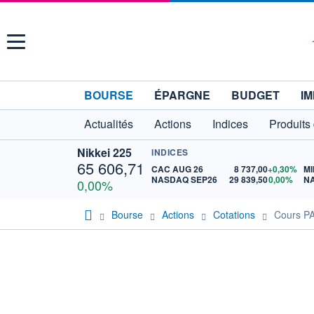
Menu
BOURSE
ÉPARGNE
BUDGET
IM
Actualités
Actions
Indices
Produits
Nikkei 225
INDICES
65 606,71
CAC AUG 26
8 737,00
+0,30%
MI
NASDAQ SEP26
29 839,50
0,00%
N
0,00%
Bourse
Actions
Cotations
Cours P