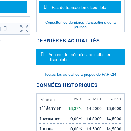
Message d'information
Pas de transaction disponible
Consulter les dernières transactions de la
journée
DERNIÈRES ACTUALITÉS
.
Message d'information
Aucune donnée n'est actuellement
disponible.
Toutes les actualités à propos de PARK24
DONNÉES HISTORIQUES
VAR.
+ HAUT
+ BAS
PÉRIODE
er
1
Janvier
+18,37%
14,5000
13,6000
1 semaine
0,00%
14,5000
14,5000
1 mois
0,00%
14,5000
14,5000