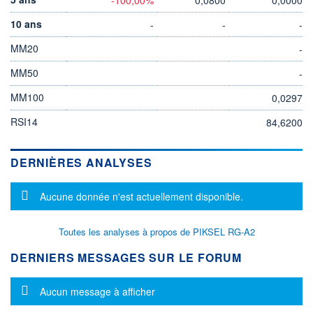
10 ans
-
-
-
MM20
-
MM50
-
MM100
0,0297
RSI14
84,6200
DERNIÈRES ANALYSES
Message d'information
Aucune donnée n'est actuellement disponible.
Toutes les analyses à propos de PIKSEL RG-A2
DERNIERS MESSAGES SUR LE FORUM
Message d'information
Aucun message à afficher