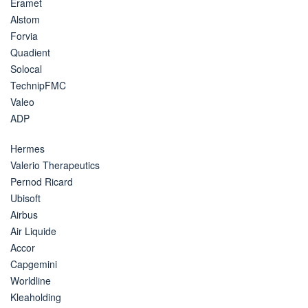
Eramet
Alstom
Forvia
Quadient
Solocal
TechnipFMC
Valeo
ADP
Hermes
Valerio Therapeutics
Pernod Ricard
Ubisoft
Airbus
Air Liquide
Accor
Capgemini
Worldline
Kleaholding