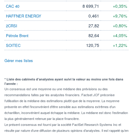
8 699,71
+0,35%
CAC 40
0,461
+9,76%
HAFFNER ENERGY
27,82
+0,80%
2CRSI
82,64
+4,05%
Pétrole Brent
120,75
+1,22%
SOITEC
Gérer mes listes
* Liste des cabinets d'analystes ayant suivi la valeur au moins une fois dans
l'année :
Un consensus est une moyenne ou une médiane des prévisions ou des
recommandations faites par les analystes financiers. Factset JCF préconise
l'utilisation de la médiane des estimations plutôt que de la moyenne. La moyenne
présente en effet l'inconvénient d'être sensible aux estimations extrêmes d'un
échantillon, inconvénient auquel échappe la médiane. La médiane est donc l'estimation
la plus généralement retenue par la place financière.
Le présent consensus est fourni par la société FactSet Research Systems Inc et
résulte par nature d'une diffusion de plusieurs opinions d'analystes. Il est rappelé qu'en