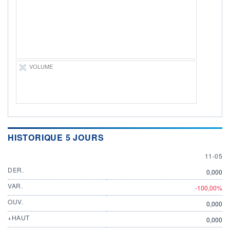
ÉLIGIBILITÉ
Non éligible
Boursobank
+ PORTEFEUILLE
+ LISTE
VOLUME
HISTORIQUE 5 JOURS
11 MAY
11-05
DER.
0,000
VAR.
-100,00%
OUV.
0,000
+HAUT
0,000