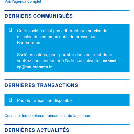
Voir l'agenda complet
DERNIERS COMMUNIQUÉS
Message d'information
Cette société n'est pas adhérente au service de
diffusion des communiqués de presse sur
Boursorama.
Sociétés cotées, pour paraître dans cette rubrique,
veuillez nous contacter à l'adresse suivante :
contact-
cp@boursorama.fr
DERNIÈRES TRANSACTIONS
Message d'information
Pas de transaction disponible
Consulter les dernières transactions de la journée
DERNIÈRES ACTUALITÉS