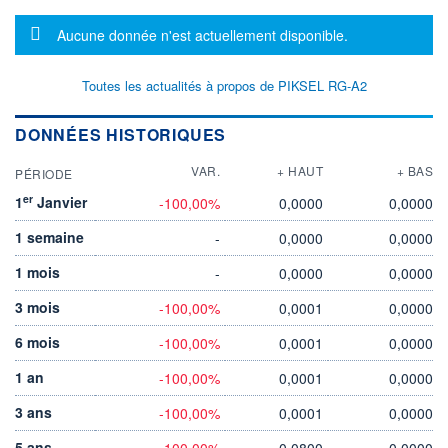
Message d'information
Aucune donnée n'est actuellement disponible.
Toutes les actualités à propos de PIKSEL RG-A2
DONNÉES HISTORIQUES
VAR.
+ HAUT
+ BAS
PÉRIODE
er
1
Janvier
-100,00%
0,0000
0,0000
1 semaine
-
0,0000
0,0000
1 mois
-
0,0000
0,0000
3 mois
-100,00%
0,0001
0,0000
6 mois
-100,00%
0,0001
0,0000
1 an
-100,00%
0,0001
0,0000
3 ans
-100,00%
0,0001
0,0000
5 ans
-100,00%
0,0800
0,0000