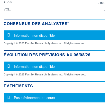
+BAS
0,000
VOL.
-
CONSENSUS DES ANALYSTES*
Message d'information
Information non disponible
Copyright © 2026 FactSet Research Systems Inc. All rights reserved.
ÉVOLUTION DES PRÉVISIONS AU 06/08/26
Message d'information
Information non disponible
Copyright © 2026 FactSet Research Systems Inc. All rights reserved.
ÉVÈNEMENTS
Message d'information
Pas d'évènement en cours