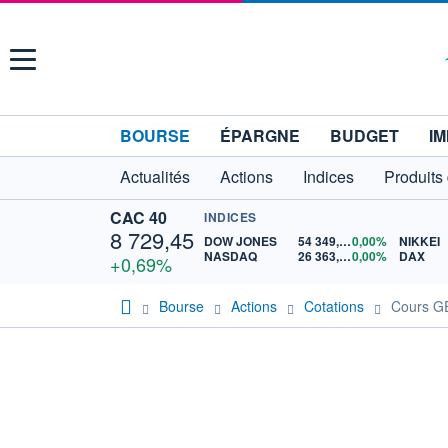
Menu
BOURSE
ÉPARGNE
BUDGET
IM
Actualités
Actions
Indices
Produits
CAC 40
INDICES
8 729,45
DOW JONES
54 349,12
0,00%
NIKKEI
NASDAQ
26 363,44
0,00%
DAX
+0,69%
Bourse
Actions
Cotations
Cours G