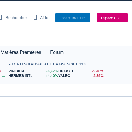
Rechercher
Aide
Espace Membre
Espace Client
Matières Premières
Forum
+ FORTES HAUSSES ET BAISSES SBF 120
1,1540
$US
VIRIDIEN
+6,87%
UBISOFT
-3,40%
1
$US
HERMES INTL
+4,40%
VALEO
-2,39%