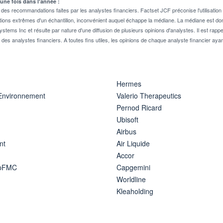
 une fois dans l'année :
 recommandations faites par les analystes financiers. Factset JCF préconise l'utilisation 
tions extrêmes d'un échantillon, inconvénient auquel échappe la médiane. La médiane est donc
stems Inc et résulte par nature d'une diffusion de plusieurs opinions d'analystes. Il est 
n des analystes financiers. A toutes fins utiles, les opinions de chaque analyste financier aya
Hermes
 Environnement
Valerio Therapeutics
Pernod Ricard
Ubisoft
Airbus
nt
Air Liquide
Accor
ipFMC
Capgemini
Worldline
Kleaholding