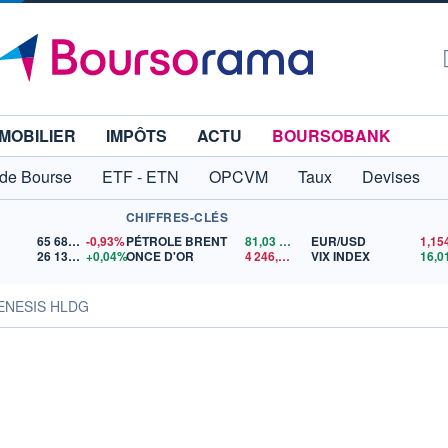
MOBILIER
IMPÔTS
ACTU
BOURSOBANK
 de Bourse
ETF - ETN
OPCVM
Taux
Devises
CHIFFRES-CLÉS
65 683,26
-0,93%
PÉTROLE BRENT
81,03
$US
EUR/USD
26 137,39
+0,04%
ONCE D'OR
4 246,41
$US
VIX INDEX
16,0
ENESIS HLDG