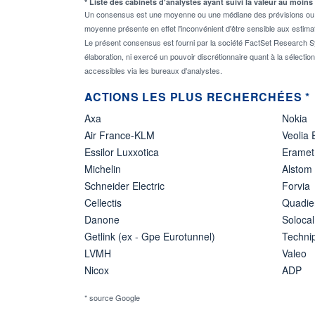
* Liste des cabinets d'analystes ayant suivi la valeur au moins
Un consensus est une moyenne ou une médiane des prévisions ou des
moyenne présente en effet l'inconvénient d'être sensible aux estima
Le présent consensus est fourni par la société FactSet Research Sy
élaboration, ni exercé un pouvoir discrétionnaire quant à la sélectio
accessibles via les bureaux d'analystes.
ACTIONS LES PLUS RECHERCHÉES *
Axa
Nokia
Air France-KLM
Veolia
Essilor Luxxotica
Eramet
Michelin
Alstom
Schneider Electric
Forvia
Cellectis
Quadie
Danone
Solocal
Getlink (ex - Gpe Eurotunnel)
Techn
LVMH
Valeo
Nicox
ADP
* source Google