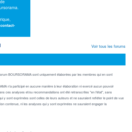
 de
oursorama.
rique,
:
contact-
M
Voir tous les forums
e forum BOURSORAMA sont uniquement élaborées par les membres qui en sont
MA n'a participé en aucune manière à leur élaboration ni exercé aucun pouvoir
dans ces analyses et/ou recommandations ont été retranscrites "en l'état", sans
ui y sont exprimées sont celles de leurs auteurs et ne sauraient refléter le point de vue
on contenue, ni les analyses qui y sont exprimées ne sauraient engager la