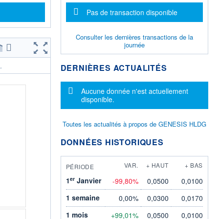
Message d'information
Pas de transaction disponible
Consulter les dernières transactions de la
journée
DERNIÈRES ACTUALITÉS
.
Message d'information
Aucune donnée n'est actuellement
disponible.
Toutes les actualités à propos de GENESIS HLDG
DONNÉES HISTORIQUES
VAR.
+ HAUT
+ BAS
PÉRIODE
er
1
Janvier
-99,80%
0,0500
0,0100
1 semaine
0,00%
0,0300
0,0170
1 mois
+99,01%
0,0500
0,0100