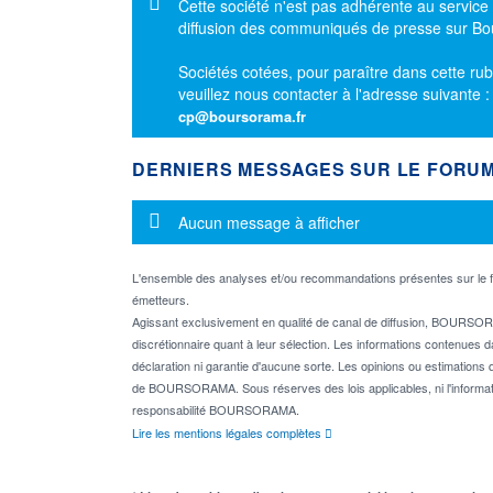
Message d'information
Cette société n'est pas adhérente au service
diffusion des communiqués de presse sur B
Sociétés cotées, pour paraître dans cette rub
veuillez nous contacter à l'adresse suivante 
cp@boursorama.fr
DERNIERS MESSAGES SUR LE FORU
Message d'information
Aucun message à afficher
L'ensemble des analyses et/ou recommandations présentes sur l
émetteurs.
Agissant exclusivement en qualité de canal de diffusion, BOURSORA
discrétionnaire quant à leur sélection. Les informations contenues 
déclaration ni garantie d'aucune sorte. Les opinions ou estimations q
de BOURSORAMA. Sous réserves des lois applicables, ni l'informati
responsabilité BOURSORAMA.
Lire les mentions légales complètes