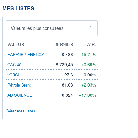
MES LISTES
Valeurs les plus consultées
VALEUR
DERNIER
VAR.
0,486
+15,71%
HAFFNER ENERGY
8 729,45
+0,69%
CAC 40
27,6
0,00%
2CRSI
81,03
+2,03%
Pétrole Brent
0,824
+17,38%
AB SCIENCE
Gérer mes listes