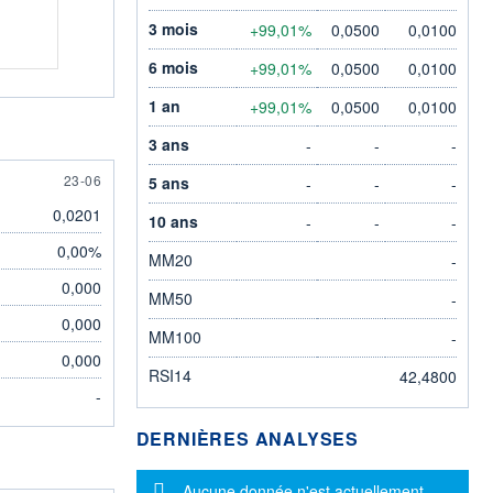
3 mois
+99,01%
0,0500
0,0100
6 mois
+99,01%
0,0500
0,0100
1 an
+99,01%
0,0500
0,0100
3 ans
-
-
-
23 JUNE
23-06
5 ans
-
-
-
0,0201
10 ans
-
-
-
0,00%
MM20
-
0,000
MM50
-
0,000
MM100
-
0,000
RSI14
42,4800
-
DERNIÈRES ANALYSES
Message d'information
Aucune donnée n'est actuellement