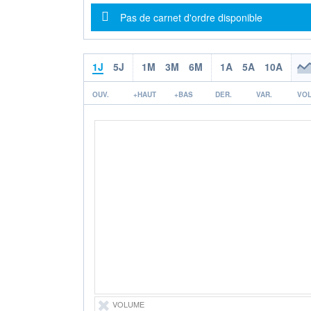
Message d'information
Pas de carnet d'ordre disponible
1J
5J
1M
3M
6M
1A
5A
10A
OUV.
+HAUT
+BAS
DER.
VAR.
VOL
VOLUME