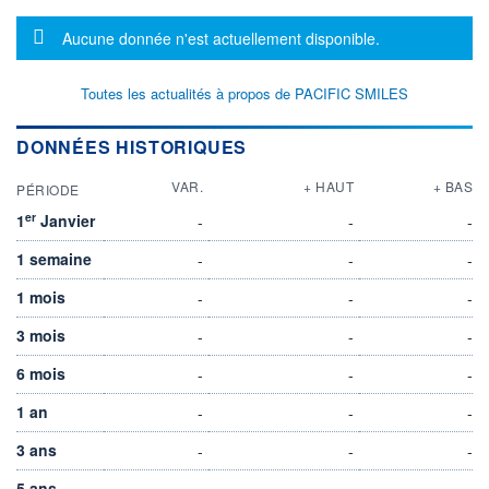
Message d'information
Aucune donnée n'est actuellement disponible.
Toutes les actualités à propos de PACIFIC SMILES
DONNÉES HISTORIQUES
VAR.
+ HAUT
+ BAS
PÉRIODE
er
1
Janvier
-
-
-
1 semaine
-
-
-
1 mois
-
-
-
3 mois
-
-
-
6 mois
-
-
-
1 an
-
-
-
3 ans
-
-
-
5 ans
-
-
-