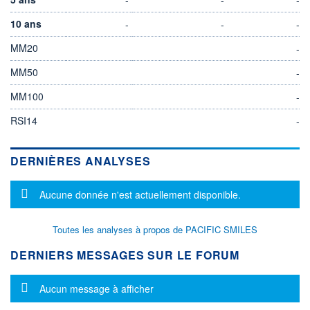
10 ans
-
-
-
MM20
-
MM50
-
MM100
-
RSI14
-
DERNIÈRES ANALYSES
Message d'information
Aucune donnée n'est actuellement disponible.
Toutes les analyses à propos de PACIFIC SMILES
DERNIERS MESSAGES SUR LE FORUM
Message d'information
Aucun message à afficher