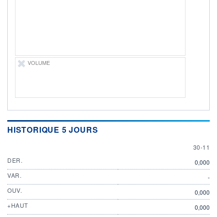
ÉLIGIBILITÉ
Non éligible
Boursobank
+ PORTEFEUILLE
+ LISTE
VOLUME
HISTORIQUE 5 JOURS
30 NOV
30-11
DER.
0,000
VAR.
-
OUV.
0,000
+HAUT
0,000