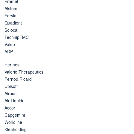
Eramet
Alstom
Forvia
Quadient
Solocal
TechnipFMC
Valeo
ADP
Hermes
Valerio Therapeutics
Pernod Ricard
Ubisoft
Airbus
Air Liquide
Accor
Capgemini
Worldline
Kleaholding