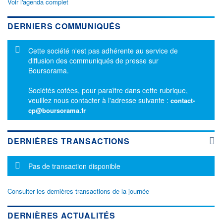
Voir l'agenda complet
DERNIERS COMMUNIQUÉS
Message d'information
Cette société n'est pas adhérente au service de
diffusion des communiqués de presse sur
Boursorama.
Sociétés cotées, pour paraître dans cette rubrique,
veuillez nous contacter à l'adresse suivante :
contact-
cp@boursorama.fr
DERNIÈRES TRANSACTIONS
Message d'information
Pas de transaction disponible
Consulter les dernières transactions de la journée
DERNIÈRES ACTUALITÉS