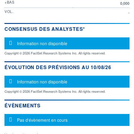
+BAS
0,000
VOL.
-
CONSENSUS DES ANALYSTES*
Message d'information
Information non disponible
Copyright © 2026 FactSet Research Systems Inc. All rights reserved.
ÉVOLUTION DES PRÉVISIONS AU 10/08/26
Message d'information
Information non disponible
Copyright © 2026 FactSet Research Systems Inc. All rights reserved.
ÉVÈNEMENTS
Message d'information
Pas d'évènement en cours