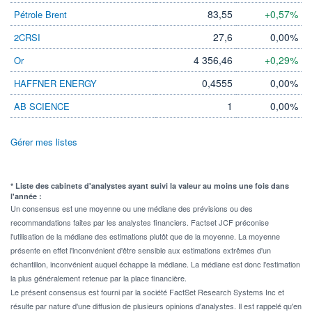
83,55
+0,57%
Pétrole Brent
27,6
0,00%
2CRSI
4 356,46
+0,29%
Or
0,4555
0,00%
HAFFNER ENERGY
1
0,00%
AB SCIENCE
Gérer mes listes
* Liste des cabinets d'analystes ayant suivi la valeur au moins une fois dans
l'année :
Un consensus est une moyenne ou une médiane des prévisions ou des
recommandations faites par les analystes financiers. Factset JCF préconise
l'utilisation de la médiane des estimations plutôt que de la moyenne. La moyenne
présente en effet l'inconvénient d'être sensible aux estimations extrêmes d'un
échantillon, inconvénient auquel échappe la médiane. La médiane est donc l'estimation
la plus généralement retenue par la place financière.
Le présent consensus est fourni par la société FactSet Research Systems Inc et
résulte par nature d'une diffusion de plusieurs opinions d'analystes. Il est rappelé qu'en