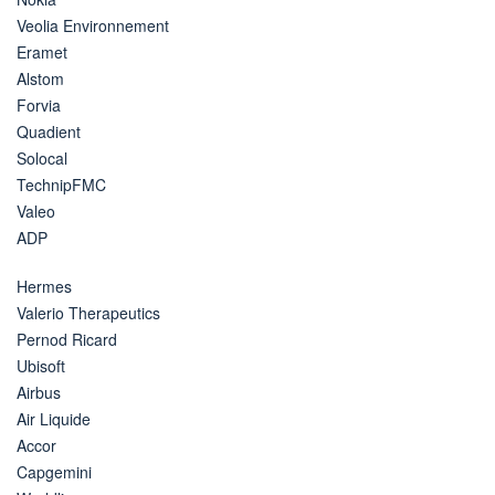
Veolia Environnement
Eramet
Alstom
Forvia
Quadient
Solocal
TechnipFMC
Valeo
ADP
Hermes
Valerio Therapeutics
Pernod Ricard
Ubisoft
Airbus
Air Liquide
Accor
Capgemini