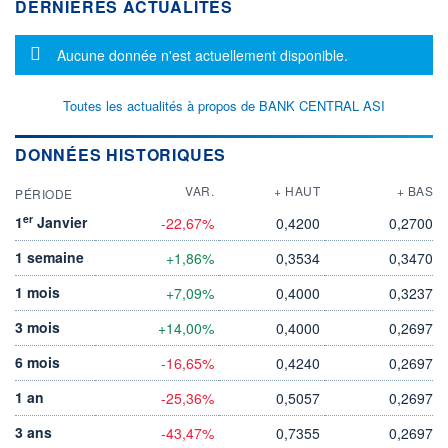
DERNIÈRES ACTUALITÉS
Message d'information
Aucune donnée n'est actuellement disponible.
Toutes les actualités à propos de BANK CENTRAL ASI
DONNÉES HISTORIQUES
VAR.
+ HAUT
+ BAS
PÉRIODE
er
1
Janvier
-22,67%
0,4200
0,2700
1 semaine
+1,86%
0,3534
0,3470
1 mois
+7,09%
0,4000
0,3237
3 mois
+14,00%
0,4000
0,2697
6 mois
-16,65%
0,4240
0,2697
1 an
-25,36%
0,5057
0,2697
3 ans
-43,47%
0,7355
0,2697