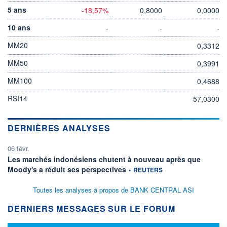
5 ans
-18,57%
0,8000
0,0000
10 ans
-
-
-
MM20
0,3312
MM50
0,3991
MM100
0,4688
RSI14
57,0300
DERNIÈRES ANALYSES
06 févr.
Les marchés indonésiens chutent à nouveau après que
information fournie par
Moody's a réduit ses perspectives
•
REUTERS
Toutes les analyses à propos de BANK CENTRAL ASI
DERNIERS MESSAGES SUR LE FORUM