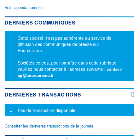
Voir l'agenda complet
DERNIERS COMMUNIQUÉS
Message d'information
Cette société n'est pas adhérente au service de
diffusion des communiqués de presse sur
Boursorama.
Sociétés cotées, pour paraître dans cette rubrique,
veuillez nous contacter à l'adresse suivante :
contact-
cp@boursorama.fr
DERNIÈRES TRANSACTIONS
Message d'information
Pas de transaction disponible
Consulter les dernières transactions de la journée