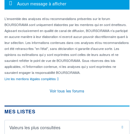
Message d'information
Aucun message à afficher
L'ensemble des analyses et/ou recommandations présentes sur le forum
BOURSORAMA sont uniquement élaborées par les membres qui en sont émetteurs.
Agissant exclusivement en qualité de canal de diffusion, BOURSORAMA n'a participé
en aucune manière à leur élaboration ni exercé aucun pouvoir discrétionnaire quant à
leur sélection. Les informations contenues dans ces analyses et/ou recommandations
ont été retranscrites "en l'état", sans déclaration ni garantie d'aucune sorte. Les
opinions ou estimations qui y sont exprimées sont celles de leurs auteurs et ne
sauraient refléter le point de vue de BOURSORAMA. Sous réserves des lois
applicables, ni l'information contenue, ni les analyses qui y sont exprimées ne
sauraient engager la responsabilité BOURSORAMA.
Lire les mentions légales complètes
Voir tous les forums
MES LISTES
Valeurs les plus consultées