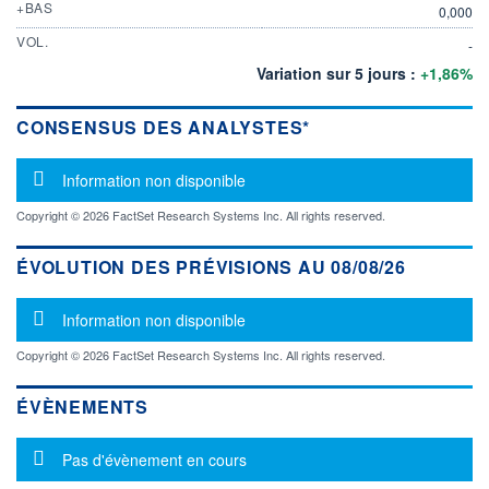
+BAS
0,000
VOL.
-
Variation sur 5 jours :
+1,86%
CONSENSUS DES ANALYSTES*
Message d'information
Information non disponible
Copyright © 2026 FactSet Research Systems Inc. All rights reserved.
ÉVOLUTION DES PRÉVISIONS AU 08/08/26
Message d'information
Information non disponible
Copyright © 2026 FactSet Research Systems Inc. All rights reserved.
ÉVÈNEMENTS
Message d'information
Pas d'évènement en cours