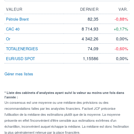
VALEUR
DERNIER
VAR.
82,35
-0,88%
Pétrole Brent
8 714,93
+0,17%
CAC 40
4 342,26
0,00%
Or
74,09
-0,60%
TOTALENERGIES
1,15586
0,00%
EUR/USD SPOT
Gérer mes listes
* Liste des cabinets d'analystes ayant suivi la valeur au moins une fois dans
l'année :
Un consensus est une moyenne ou une médiane des prévisions ou des
recommandations faites par les analystes financiers. Factset JCF préconise
l'utilisation de la médiane des estimations plutôt que de la moyenne. La moyenne
présente en effet l'inconvénient d'être sensible aux estimations extrêmes d'un
échantillon, inconvénient auquel échappe la médiane. La médiane est donc l'estimation
la plus généralement retenue par la place financière.