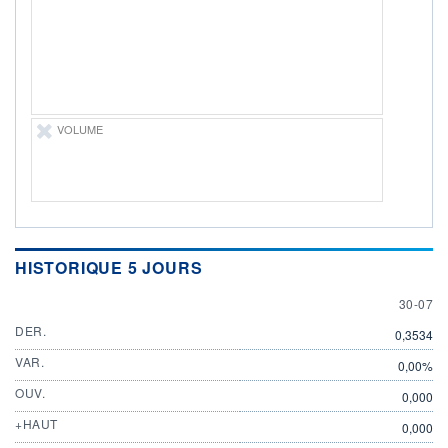
30.07.26 / 20:35:44
ÉLIGIBILITÉ
Non éligible
Boursobank
+ PORTEFEUILLE
+ LISTE
VOLUME
HISTORIQUE 5 JOURS
30 JULY
30-07
DER.
0,3534
VAR.
0,00%
OUV.
0,000
+HAUT
0,000