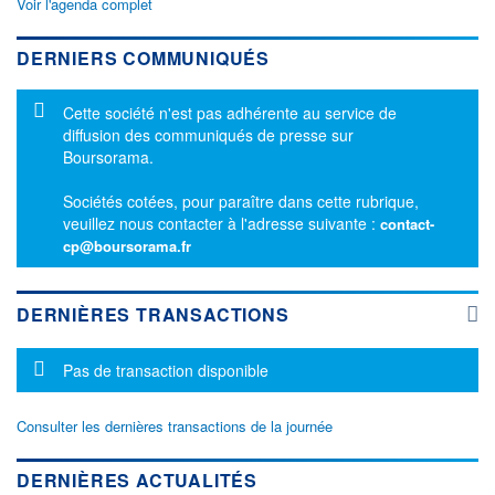
Voir l'agenda complet
DERNIERS COMMUNIQUÉS
Message d'information
Cette société n'est pas adhérente au service de
diffusion des communiqués de presse sur
Boursorama.
Sociétés cotées, pour paraître dans cette rubrique,
veuillez nous contacter à l'adresse suivante :
contact-
cp@boursorama.fr
DERNIÈRES TRANSACTIONS
Message d'information
Pas de transaction disponible
Consulter les dernières transactions de la journée
DERNIÈRES ACTUALITÉS