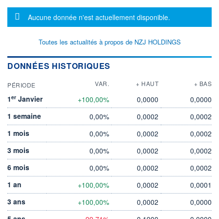
Message d'information
Aucune donnée n'est actuellement disponible.
Toutes les actualités à propos de NZJ HOLDINGS
DONNÉES HISTORIQUES
VAR.
+ HAUT
+ BAS
PÉRIODE
er
1
Janvier
+100,00%
0,0000
0,0000
1 semaine
0,00%
0,0002
0,0002
1 mois
0,00%
0,0002
0,0002
3 mois
0,00%
0,0002
0,0002
6 mois
0,00%
0,0002
0,0002
1 an
+100,00%
0,0002
0,0001
3 ans
+100,00%
0,0002
0,0000
5 ans
-99,71%
0,1900
0,0000