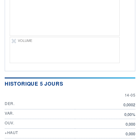
ÉLIGIBILITÉ
Non éligible
Boursobank
+ PORTEFEUILLE
+ LISTE
VOLUME
HISTORIQUE 5 JOURS
14 MAY
14-05
DER.
0,0002
VAR.
0,00%
OUV.
0,000
+HAUT
0,000