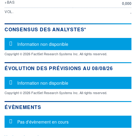
+BAS
0,000
VOL.
-
CONSENSUS DES ANALYSTES*
Message d'information
Information non disponible
Copyright © 2026 FactSet Research Systems Inc. All rights reserved.
ÉVOLUTION DES PRÉVISIONS AU 08/08/26
Message d'information
Information non disponible
Copyright © 2026 FactSet Research Systems Inc. All rights reserved.
ÉVÈNEMENTS
Message d'information
Pas d'évènement en cours