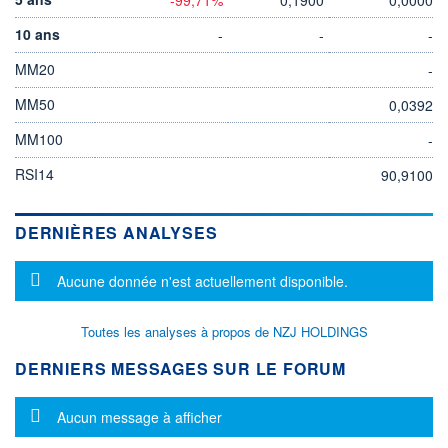
10 ans
-
-
-
MM20
-
MM50
0,0392
MM100
-
RSI14
90,9100
DERNIÈRES ANALYSES
Message d'information
Aucune donnée n'est actuellement disponible.
Toutes les analyses à propos de NZJ HOLDINGS
DERNIERS MESSAGES SUR LE FORUM
Message d'information
Aucun message à afficher