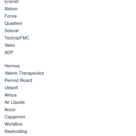
Eramet
Alstom
Forvia
Quadient
Solocal
TechnipFMC
Valeo
ADP
Hermes
Valerio Therapeutics
Pernod Ricard
Ubisoft
Airbus
Air Liquide
Accor
Capgemini
Worldline
Kleaholding