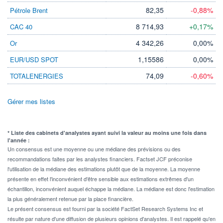
82,35
-0,88%
Pétrole Brent
8 714,93
+0,17%
CAC 40
4 342,26
0,00%
Or
1,15586
0,00%
EUR/USD SPOT
74,09
-0,60%
TOTALENERGIES
Gérer mes listes
* Liste des cabinets d'analystes ayant suivi la valeur au moins une fois dans
l'année :
Un consensus est une moyenne ou une médiane des prévisions ou des
recommandations faites par les analystes financiers. Factset JCF préconise
l'utilisation de la médiane des estimations plutôt que de la moyenne. La moyenne
présente en effet l'inconvénient d'être sensible aux estimations extrêmes d'un
échantillon, inconvénient auquel échappe la médiane. La médiane est donc l'estimation
la plus généralement retenue par la place financière.
Le présent consensus est fourni par la société FactSet Research Systems Inc et
résulte par nature d'une diffusion de plusieurs opinions d'analystes. Il est rappelé qu'en