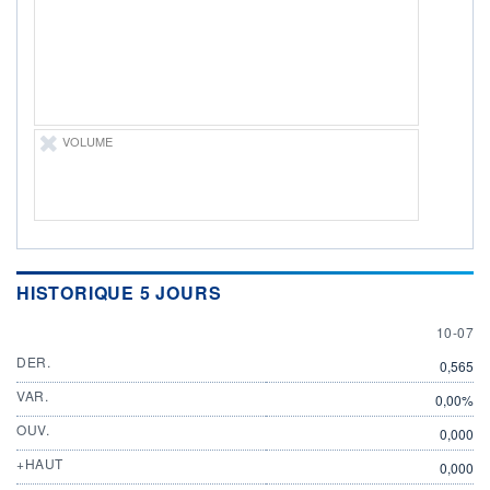
DERNIER
ÉCHANGE
10.07.25 / 15:31:48
ÉLIGIBILITÉ
Non éligible
Boursobank
VOLUME
+ PORTEFEUILLE
+ LISTE
HISTORIQUE 5 JOURS
10 JULY
10-07
DER.
0,565
VAR.
0,00%
OUV.
0,000
+HAUT
0,000