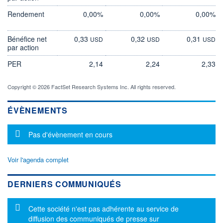
Rendement
0,00%
0,00%
0,00%
Bénéfice net
0,33
0,32
0,31
USD
USD
USD
par action
PER
2,14
2,24
2,33
Copyright © 2026 FactSet Research Systems Inc. All rights reserved.
ÉVÈNEMENTS
Message d'information
Pas d'évènement en cours
Voir l'agenda complet
DERNIERS COMMUNIQUÉS
Message d'information
Cette société n'est pas adhérente au service de
diffusion des communiqués de presse sur