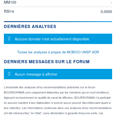
MM100
-
RSI14
0,0000
DERNIÈRES ANALYSES
Message d'information
Aucune donnée n'est actuellement disponible.
Toutes les analyses à propos de MOBICO UNSP ADR
DERNIERS MESSAGES SUR LE FORUM
Message d'information
Aucun message à afficher
L'ensemble des analyses et/ou recommandations présentes sur le forum
BOURSORAMA sont uniquement élaborées par les membres qui en sont émetteurs.
Agissant exclusivement en qualité de canal de diffusion, BOURSORAMA n'a participé
en aucune manière à leur élaboration ni exercé aucun pouvoir discrétionnaire quant à
leur sélection. Les informations contenues dans ces analyses et/ou recommandations
ont été retranscrites "en l'état", sans déclaration ni garantie d'aucune sorte. Les