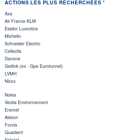
ACTIONS LES PLUS RECHERCHÉES *
Axa
Air France-KLM
Essilor Luxxotica
Michelin
Schneider Electric
Cellectis
Danone
Getlink (ex - Gpe Eurotunnel)
LVMH
Nicox
Nokia
Veolia Environnement
Eramet
Alstom
Forvia
Quadient
Solocal