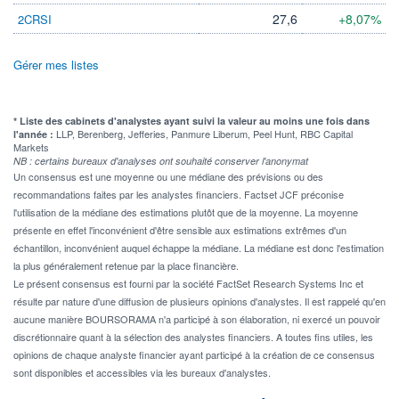
27,6
+8,07%
2CRSI
Gérer mes listes
* Liste des cabinets d'analystes ayant suivi la valeur au moins une fois dans
LLP, Berenberg, Jefferies, Panmure Liberum, Peel Hunt, RBC Capital
l'année :
Markets
NB : certains bureaux d'analyses ont souhaité conserver l'anonymat
Un consensus est une moyenne ou une médiane des prévisions ou des
recommandations faites par les analystes financiers. Factset JCF préconise
l'utilisation de la médiane des estimations plutôt que de la moyenne. La moyenne
présente en effet l'inconvénient d'être sensible aux estimations extrêmes d'un
échantillon, inconvénient auquel échappe la médiane. La médiane est donc l'estimation
la plus généralement retenue par la place financière.
Le présent consensus est fourni par la société FactSet Research Systems Inc et
résulte par nature d'une diffusion de plusieurs opinions d'analystes. Il est rappelé qu'en
aucune manière BOURSORAMA n'a participé à son élaboration, ni exercé un pouvoir
discrétionnaire quant à la sélection des analystes financiers. A toutes fins utiles, les
opinions de chaque analyste financier ayant participé à la création de ce consensus
sont disponibles et accessibles via les bureaux d'analystes.