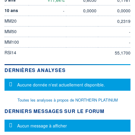
10 ans
-
0,0000
0,0000
MM20
0,2319
MM50
-
MM100
-
RSI14
55,1700
DERNIÈRES ANALYSES
Message d'information
Aucune donnée n'est actuellement disponible.
Toutes les analyses à propos de NORTHERN PLATINUM
DERNIERS MESSAGES SUR LE FORUM
Message d'information
Aucun message à afficher