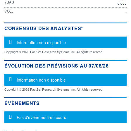
+BAS
0,000
VOL.
-
CONSENSUS DES ANALYSTES*
Message d'information
Information non disponible
Copyright © 2026 FactSet Research Systems Inc. All rights reserved.
ÉVOLUTION DES PRÉVISIONS AU 07/08/26
Message d'information
Information non disponible
Copyright © 2026 FactSet Research Systems Inc. All rights reserved.
ÉVÈNEMENTS
Message d'information
Pas d'évènement en cours