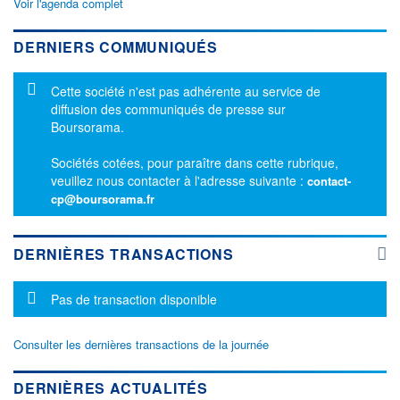
Voir l'agenda complet
DERNIERS COMMUNIQUÉS
Message d'information
Cette société n'est pas adhérente au service de
diffusion des communiqués de presse sur
Boursorama.
Sociétés cotées, pour paraître dans cette rubrique,
veuillez nous contacter à l'adresse suivante :
contact-
cp@boursorama.fr
DERNIÈRES TRANSACTIONS
Message d'information
Pas de transaction disponible
Consulter les dernières transactions de la journée
DERNIÈRES ACTUALITÉS