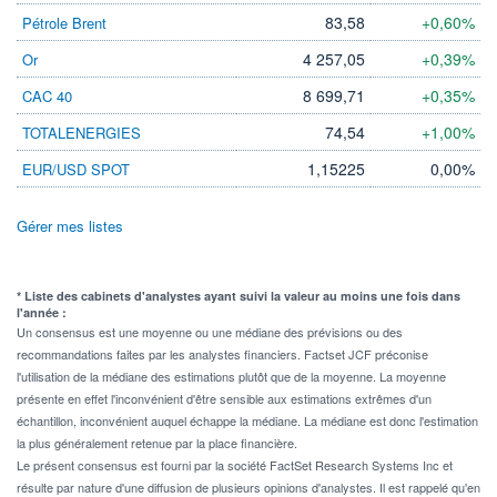
83,58
+0,60%
Pétrole Brent
4 257,05
+0,39%
Or
8 699,71
+0,35%
CAC 40
74,54
+1,00%
TOTALENERGIES
1,15225
0,00%
EUR/USD SPOT
Gérer mes listes
* Liste des cabinets d'analystes ayant suivi la valeur au moins une fois dans
l'année :
Un consensus est une moyenne ou une médiane des prévisions ou des
recommandations faites par les analystes financiers. Factset JCF préconise
l'utilisation de la médiane des estimations plutôt que de la moyenne. La moyenne
présente en effet l'inconvénient d'être sensible aux estimations extrêmes d'un
échantillon, inconvénient auquel échappe la médiane. La médiane est donc l'estimation
la plus généralement retenue par la place financière.
Le présent consensus est fourni par la société FactSet Research Systems Inc et
résulte par nature d'une diffusion de plusieurs opinions d'analystes. Il est rappelé qu'en