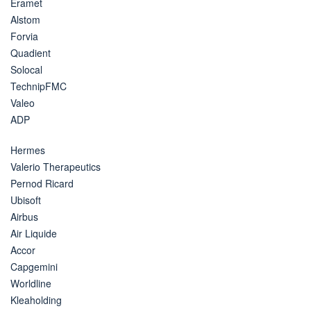
Eramet
Alstom
Forvia
Quadient
Solocal
TechnipFMC
Valeo
ADP
Hermes
Valerio Therapeutics
Pernod Ricard
Ubisoft
Airbus
Air Liquide
Accor
Capgemini
Worldline
Kleaholding