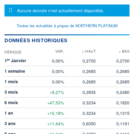
Message d'information
Aucune donnée n'est actuellement disponible.
Toutes les actualités à propos de NORTHERN PLATINUM
DONNÉES HISTORIQUES
VAR.
+ HAUT
+ BAS
PÉRIODE
er
1
Janvier
0,00%
0,2700
0,2700
1 semaine
0,00%
0,2685
0,2685
1 mois
0,00%
0,2685
0,2685
3 mois
+8,27%
0,2835
0,2480
6 mois
+47,53%
0,3234
0,1820
1 an
+10,18%
0,3234
0,1315
3 ans
+11,64%
0,6050
0,1161
5 ans
+11,64%
0,6050
0,1161