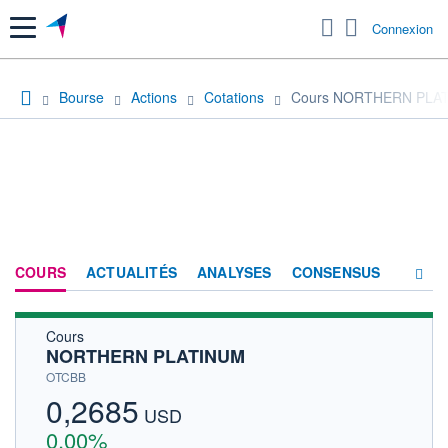
Menu
Connexion
Bourse
Actions
Cotations
Cours NORTHERN PLA
COURS
ACTUALITÉS
ANALYSES
CONSENSUS
Cours
SOCIÉTÉ
NORTHERN PLATINUM
HISTORIQUE
OTCBB
0,2685
ACTIONNAIRES
USD
0,00%