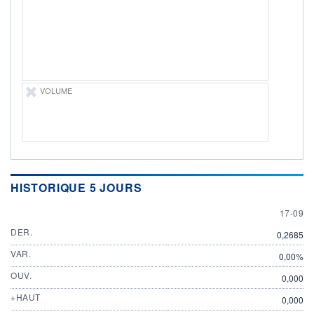
ÉLIGIBILITÉ
Non éligible
Boursobank
+ PORTEFEUILLE
+ LISTE
VOLUME
HISTORIQUE 5 JOURS
17 SEP
17-09
DER.
0,2685
VAR.
0,00%
OUV.
0,000
+HAUT
0,000